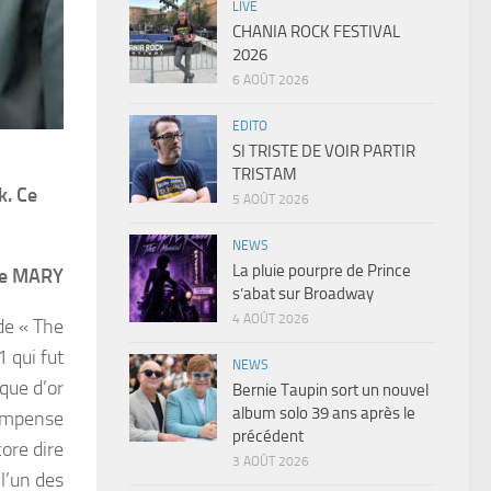
LIVE
CHANIA ROCK FESTIVAL
2026
6 AOÛT 2026
EDITO
SI TRISTE DE VOIR PARTIR
TRISTAM
k. Ce
5 AOÛT 2026
NEWS
La pluie pourpre de Prince
he MARY
s’abat sur Broadway
4 AOÛT 2026
de « The
1 qui fut
NEWS
que d’or
Bernie Taupin sort un nouvel
album solo 39 ans après le
compense
précédent
core dire
3 AOÛT 2026
l’un des