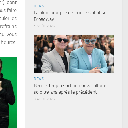
r), dont
NEWS
us faire
La pluie pourpre de Prince s’abat sur
uler les
Broadway
refrains
4 AOÛT 2026
qui vous
 heures.
NEWS
Bernie Taupin sort un nouvel album
solo 39 ans après le précédent
3 AOÛT 2026