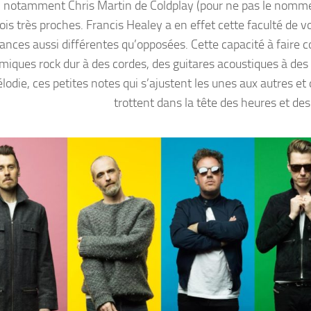
, notamment Chris Martin de Coldplay (pour ne pas le nomme
s très proches. Francis Healey a en effet cette faculté de vo
ances aussi différentes qu’opposées. Cette capacité à faire co
miques rock dur à des cordes, des guitares acoustiques à des 
odie, ces petites notes qui s’ajustent les unes aux autres et 
trottent dans la tête des heures et des