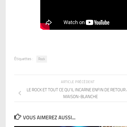
Étiquettes :
Rock
ARTICLE PRÉCÉDENT
LE ROCK ET TOUT CE QU’IL INCARNE ENFIN DE RETOUR 
MAISON-BLANCHE
VOUS AIMEREZ AUSSI...