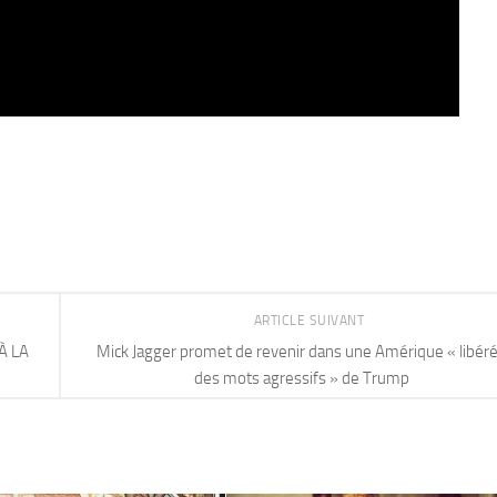
ARTICLE SUIVANT
À LA
Mick Jagger promet de revenir dans une Amérique « libér
des mots agressifs » de Trump