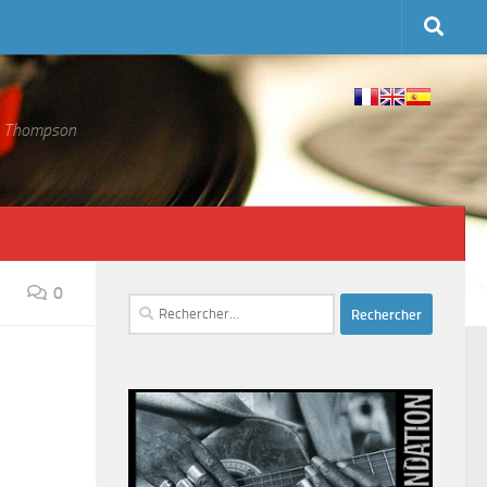
 S. Thompson
0
Rechercher :