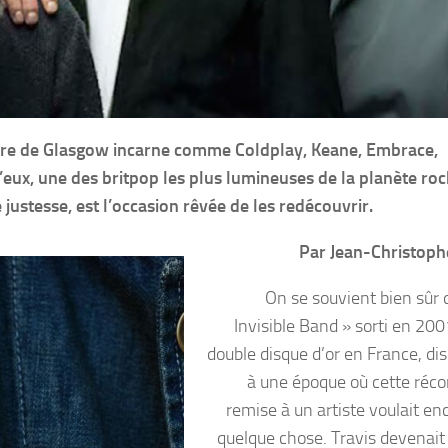
inaire de Glasgow incarne comme Coldplay, Keane, Embrace,
eux, une des britpop les plus lumineuses de la planète roc
 justesse, est l’occasion rêvée de les redécouvrir.
Par Jean-Christop
On se souvient bien sûr 
Invisible Band » sorti en 200
double disque d’or en France, dis
à une époque où cette ré
remise à un artiste voulait en
quelque chose. Travis devenait 