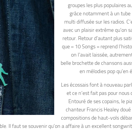
groupes les plus populaires 
grâce notamment à un tube 
multi diffusée sur les radios. C
avec un plaisir extrême qu’on sa
retour. Retour d’autant plus sat
que « 10 Songs » reprend l’histo
on l’avait laissée, autremen
belle brochette de chansons auss
en mélodies pop qu’en 
Les écossais font à nouveau parl
et ce n’est fait pas pour nous 
Entouré de ses copains, le pi
chanteur Francis Healey doué 
compositions de haut-vols déba
e. Il faut se souvenir qu’on a affaire à un excellent songwrit