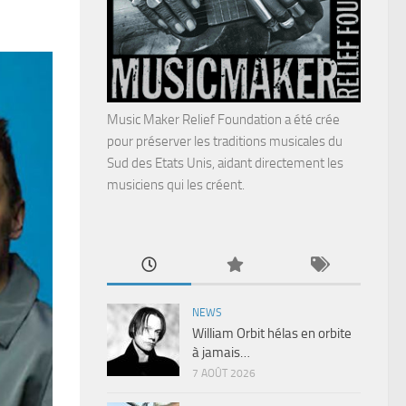
Music Maker Relief Foundation a été crée
pour préserver les traditions musicales du
Sud des Etats Unis, aidant directement les
musiciens qui les créent.
NEWS
William Orbit hélas en orbite
à jamais…
7 AOÛT 2026