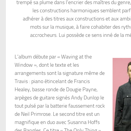
trempé sa plume dans l’encrier des maîtres du genre
les constructions harmoniques semblent parfoi
adhérer à des titres aux constructions et aux ambi
mots sur la musique, à faire cohabiter des ryth
accrocheurs. Lui possède ce sens inné de la mél
L’album débute par « Waving at the
Window », dont le texte et les
arrangements sont la signature même de
Travis : piano étincelant de Francis
Healey, basse ronde de Dougie Payne,
arpèges de guitare signés Andy Dunlop le
tout pulsé par la batterie faussement rock
de Neil Primrose. Le second titre est un
magnifique en duo avec Susanna Hoffs
des Bangles, Ce titre « The Only Thing »