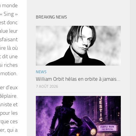
au monde
« Sing »
BREAKING NEWS
’est donc
lue leur
isfaisant
ire là où
t dit une
i riches
NEWS
émotion.
William Orbit hélas en orbite à jamais…
er d’eux
7 AOÛT 2026
déplaire.
aniste et
pour les
rque ces
er, qui a