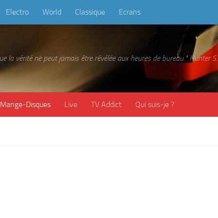
Electro
World
Classique
Ecrans
 que la vérité ne peut jamais être révélée aux heures de bureau." Hunter
Mange-Disques
Live
TV Addict
Qui suis-je ?