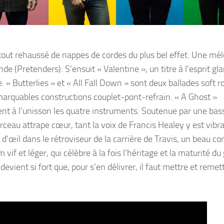
e tout rehaussé de nappes de cordes du plus bel effet. Une mé
nde (Pretenders). S’ensuit « Valentine », un titre à l’esprit gl
e. « Butterlies » et « All Fall Down » sont deux ballades soft r
emarquables constructions couplet-pont-refrain. « A Ghost »
nt à l’unisson les quatre instruments. Soutenue par une bas
orceau attrape cœur, tant la voix de Francis Healey y est vibr
d’œil dans le rétroviseur de la carrière de Travis, un beau c
vif et léger, qui célèbre à la fois l’héritage et la maturité du
evient si fort que, pour s’en délivrer, il faut mettre et remet