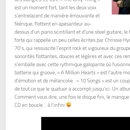
est un moment fort, tant les deux voix
s’entrelacent de manière émouvante et
féérique, flottent en apesanteur au-
dessus d’un piano scintillant et d’une steel guitare, l
forte qui rappelle un peu celles écrites par Chrissie Hy
70’s, qui ressuscite l’esprit rock et vigoureux du group
sonorités flottantes, douces et légères et avec ces r
s’emballe avec cette rythmique galopante où fusionne
batterie qui groove, « A Million Hearts » est l’autre m
d’émotion et de mélancolie. « 10 Songs » est un coup 
de tout ce que le quatuor a accompli jusqu’ici. Un album 
Comment vous dire, une fois le disque fini, le manque d
CD en boucle… à l’infini