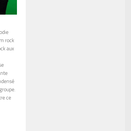
lodie
am rock
ock aux
se
ante
ondensé
 groupe.
tre ce