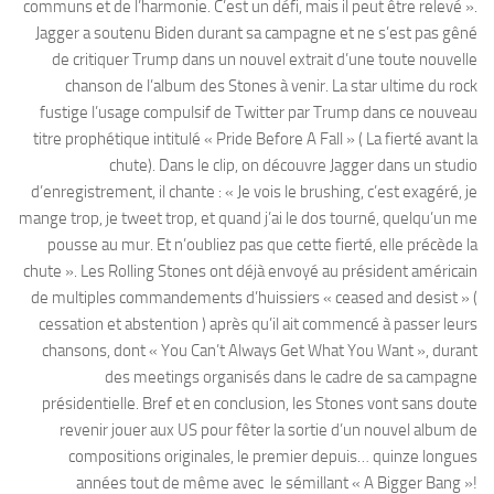
communs et de l’harmonie. C’est un défi, mais il peut être relevé ».
Jagger a soutenu Biden durant sa campagne et ne s’est pas gêné
de critiquer Trump dans un nouvel extrait d’une toute nouvelle
chanson de l’album des Stones à venir. La star ultime du rock
fustige l’usage compulsif de Twitter par Trump dans ce nouveau
titre prophétique intitulé « Pride Before A Fall » ( La fierté avant la
chute). Dans le clip, on découvre Jagger dans un studio
d’enregistrement, il chante : « Je vois le brushing, c’est exagéré, je
mange trop, je tweet trop, et quand j’ai le dos tourné, quelqu’un me
pousse au mur. Et n’oubliez pas que cette fierté, elle précède la
chute ». Les Rolling Stones ont déjà envoyé au président américain
de multiples commandements d’huissiers « ceased and desist » (
cessation et abstention ) après qu’il ait commencé à passer leurs
chansons, dont « You Can’t Always Get What You Want », durant
des meetings organisés dans le cadre de sa campagne
présidentielle. Bref et en conclusion, les Stones vont sans doute
revenir jouer aux US pour fêter la sortie d’un nouvel album de
compositions originales, le premier depuis… quinze longues
années tout de même avec le sémillant « A Bigger Bang »!