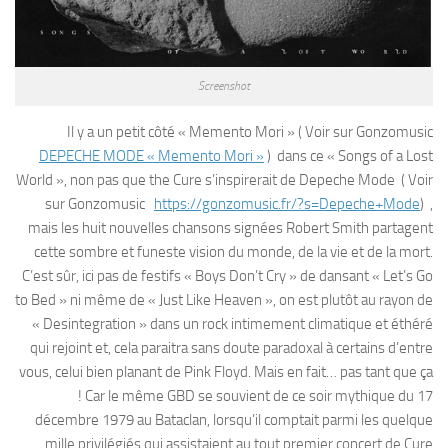
Screenshot
Il y a un petit côté « Memento Mori » ( Voir sur Gonzomusic
DEPECHE MODE « Memento Mori »
) dans ce « Songs of a Lost
World », non pas que the Cure s’inspirerait de Depeche Mode ( Voir
sur Gonzomusic
https://gonzomusic.fr/?s=Depeche+Mode
) ,
mais les huit nouvelles chansons signées Robert Smith partagent
cette sombre et funeste vision du monde, de la vie et de la mort.
C’est sûr, ici pas de festifs « Boys Don’t Cry » de dansant « Let’s Go
to Bed » ni même de « Just Like Heaven », on est plutôt au rayon de
« Desintegration » dans un rock intimement climatique et éthéré
qui rejoint et, cela paraitra sans doute paradoxal à certains d’entre
vous, celui bien planant de Pink Floyd. Mais en fait… pas tant que ça
! Car le même GBD se souvient de ce soir mythique du 17
décembre 1979 au Bataclan, lorsqu’il comptait parmi les quelque
mille privilégiés qui assistaient au tout premier concert de Cure