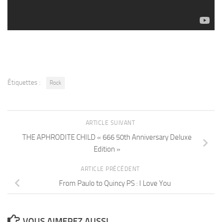
Étiquettes :
Rock
ARTICLE SUIVANT
THE APHRODITE CHILD « 666 50th Anniversary Deluxe
Edition »
ARTICLE PRÉCÉDENT
From Paulo to Quincy PS : I Love You
VOUS AIMEREZ AUSSI...