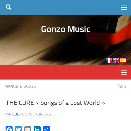
Skip to content
Gonzo Music
MANGE-DISQUES
2
THE CURE « Songs of a Lost World »
PAR
GBD
·
5 NOVEMBRE 2024
Facebook
Twitter
Email
LinkedIn
Partager