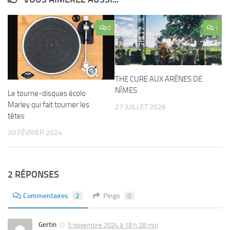
0
1
THE CURE AUX ARÈNES DE
NÎMES
Le tourne-disques écolo
Marley qui fait tourner les
27 JUILLET 2026
têtes
20 FÉVRIER 2024
2 RÉPONSES
Commentaires
2
Pings
0
Gertin
5 novembre 2024 à 18 h 28 min