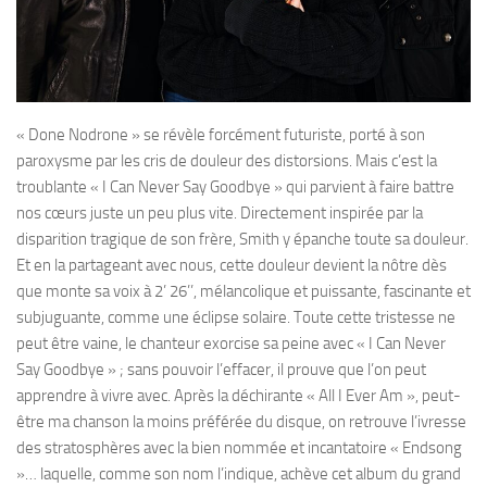
« Done Nodrone » se révèle forcément futuriste, porté à son
paroxysme par les cris de douleur des distorsions. Mais c’est la
troublante « I Can Never Say Goodbye » qui parvient à faire battre
nos cœurs juste un peu plus vite. Directement inspirée par la
disparition tragique de son frère, Smith y épanche toute sa douleur.
Et en la partageant avec nous, cette douleur devient la nôtre dès
que monte sa voix à 2’ 26’’, mélancolique et puissante, fascinante et
subjuguante, comme une éclipse solaire. Toute cette tristesse ne
peut être vaine, le chanteur exorcise sa peine avec « I Can Never
Say Goodbye » ; sans pouvoir l’effacer, il prouve que l’on peut
apprendre à vivre avec. Après la déchirante « All I Ever Am », peut-
être ma chanson la moins préférée du disque, on retrouve l’ivresse
des stratosphères avec la bien nommée et incantatoire « Endsong
»… laquelle, comme son nom l’indique, achève cet album du grand