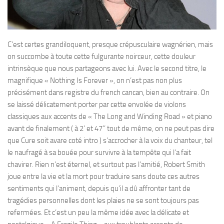
C’est certes grandiloquent, presque crépusculaire wagnérien, mais
on succombe à toute cette fulgurante noirceur, cette douleur
intrinsèque que nous partageons avec lui. Avec le second titre, le
magnifique « Nothing Is Forever », on n’est pas non plus
précisément dans registre du french cancan, bien au contraire. On
se laissé délicatement porter par cette envolée de violons
classiques aux accents de « The Long and Winding Road » et piano
avant de finalement ( à 2’ et 47’’ tout de même, on ne peut pas dire
que Cure soit avare coté intro ) s’accrocher à la voix du chanteur, tel
le naufragé à sa bouée pour survivre à la tempête qui l’a fait
chavirer. Rien n’est éternel, et surtout pas l’amitié, Robert Smith
joue entre la vie et la mort pour traduire sans doute ces autres
sentiments qui l’animent, depuis qu’il a dû affronter tant de
tragédies personnelles dont les plaies ne se sont toujours pas
refermées. Et c’est un peu la même idée avec la délicate et