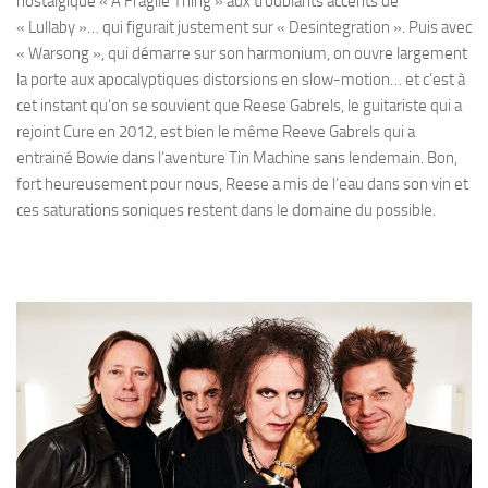
nostalgique « A Fragile Thing » aux troublants accents de
« Lullaby »… qui figurait justement sur « Desintegration ». Puis avec
« Warsong », qui démarre sur son harmonium, on ouvre largement
la porte aux apocalyptiques distorsions en slow-motion… et c’est à
cet instant qu’on se souvient que Reese Gabrels, le guitariste qui a
rejoint Cure en 2012, est bien le même Reeve Gabrels qui a
entrainé Bowie dans l’aventure Tin Machine sans lendemain. Bon,
fort heureusement pour nous, Reese a mis de l’eau dans son vin et
ces saturations soniques restent dans le domaine du possible.