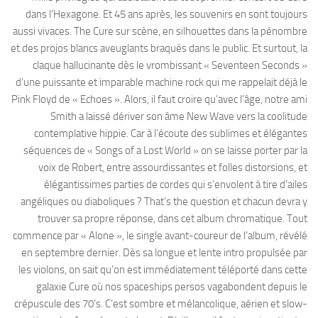
dans l’Hexagone. Et 45 ans après, les souvenirs en sont toujours
aussi vivaces. The Cure sur scène, en silhouettes dans la pénombre
et des projos blancs aveuglants braqués dans le public. Et surtout, la
claque hallucinante dès le vrombissant « Seventeen Seconds »
d’une puissante et imparable machine rock qui me rappelait déjà le
Pink Floyd de « Echoes ». Alors, il faut croire qu’avec l’âge, notre ami
Smith a laissé dériver son âme New Wave vers la coolitude
contemplative hippie. Car à l’écoute des sublimes et élégantes
séquences de « Songs of a Lost World » on se laisse porter par la
voix de Robert, entre assourdissantes et folles distorsions, et
élégantissimes parties de cordes qui s’envolent à tire d’ailes
angéliques ou diaboliques ? That’s the question et chacun devra y
trouver sa propre réponse, dans cet album chromatique. Tout
commence par « Alone », le single avant-coureur de l’album, révélé
en septembre dernier. Dès sa longue et lente intro propulsée par
les violons, on sait qu’on est immédiatement téléporté dans cette
galaxie Cure où nos spaceships persos vagabondent depuis le
crépuscule des 70’s. C’est sombre et mélancolique, aérien et slow-