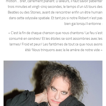
motion… bref, carrément planant. D’ailleurs, il faut savoir patienter
trois minutes et vingt-cinq secondes, le temps d’un 45 tours des
Beatles ou des Stones, avant de rencontrer enfin un être humain
dans cette odyssée spatiale. Et tant pis si notre Robert n’est pas
bien gai lorsqu’il entonne :
« C’est la fin de chaque chanson que nous chantons/ Le feu s’est
consumé en cendres/ Et les étoiles se sont assombries avec les
larmes/ Froid et peur/ Les fantômes de tout ce que nous avons
été/ Nous trinquons avec la lie amère de notre vide »