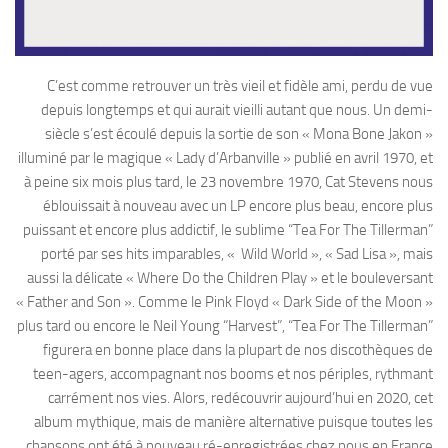
C’est comme retrouver un très vieil et fidèle ami, perdu de vue
depuis longtemps et qui aurait vieilli autant que nous. Un demi-
siècle s’est écoulé depuis la sortie de son « Mona Bone Jakon »
illuminé par le magique « Lady d’Arbanville » publié en avril 1970, et
à peine six mois plus tard, le 23 novembre 1970, Cat Stevens nous
éblouissait à nouveau avec un LP encore plus beau, encore plus
puissant et encore plus addictif, le sublime “Tea For The Tillerman”
porté par ses hits imparables, « Wild World », « Sad Lisa », mais
aussi la délicate « Where Do the Children Play » et le bouleversant
« Father and Son ». Comme le Pink Floyd « Dark Side of the Moon »
plus tard ou encore le Neil Young “Harvest”, “Tea For The Tillerman”
figurera en bonne place dans la plupart de nos discothèques de
teen-agers, accompagnant nos booms et nos périples, rythmant
carrément nos vies. Alors, redécouvrir aujourd’hui en 2020, cet
album mythique, mais de manière alternative puisque toutes les
chansons ont été à nouveau ré-enregistrées chez nous en France