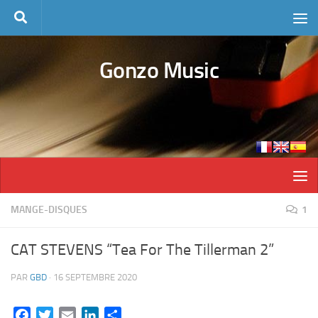
Skip to content
Gonzo Music
MANGE-DISQUES
1
CAT STEVENS “Tea For The Tillerman 2”
PAR
GBD
·
16 SEPTEMBRE 2020
Facebook
Twitter
Email
LinkedIn
Partager