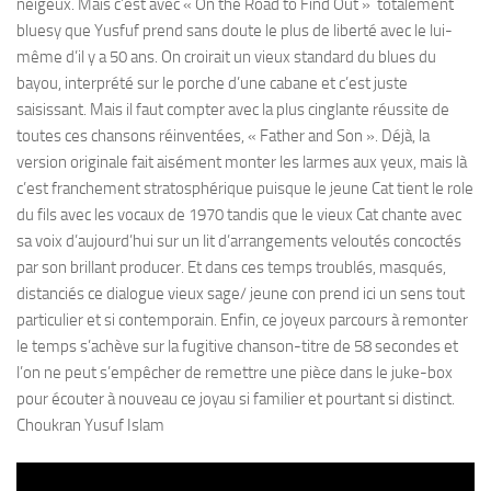
neigeux. Mais c’est avec « On the Road to Find Out » totalement
bluesy que Yusfuf prend sans doute le plus de liberté avec le lui-
même d’il y a 50 ans. On croirait un vieux standard du blues du
bayou, interprété sur le porche d’une cabane et c’est juste
saisissant. Mais il faut compter avec la plus cinglante réussite de
toutes ces chansons réinventées, « Father and Son ». Déjà, la
version originale fait aisément monter les larmes aux yeux, mais là
c’est franchement stratosphérique puisque le jeune Cat tient le role
du fils avec les vocaux de 1970 tandis que le vieux Cat chante avec
sa voix d’aujourd’hui sur un lit d’arrangements veloutés concoctés
par son brillant producer. Et dans ces temps troublés, masqués,
distanciés ce dialogue vieux sage/ jeune con prend ici un sens tout
particulier et si contemporain. Enfin, ce joyeux parcours à remonter
le temps s’achève sur la fugitive chanson-titre de 58 secondes et
l’on ne peut s’empêcher de remettre une pièce dans le juke-box
pour écouter à nouveau ce joyau si familier et pourtant si distinct.
Choukran Yusuf Islam