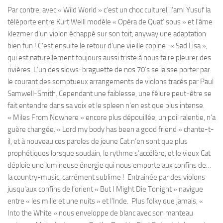
Par contre, avec « Wild World » c’est un choc culturel, l’ami Yusuf la
téléporte entre Kurt Weill modèle « Opéra de Quat’ sous » et l’âme
klezmer d’un violon échappé sur son toit, anyway une adaptation
bien fun ! C’est ensuite le retour d’une vieille copine : « Sad Lisa »,
qui est naturellement toujours aussi triste à nous faire pleurer des
rivières. L’un des slows-braguette de nos 70’s se laisse porter par
le courant des somptueux arrangements de violons tracés par Paul
Samwell-Smith. Cependant une faiblesse, une fêlure peut-être se
fait entendre dans sa voix et le spleen n’en est que plus intense.
« Miles From Nowhere » encore plus dépouillée, un poil ralentie, n’a
guère changée. « Lord my body has been a good friend » chante-t-
il, et à nouveau ces paroles de jeune Cat n’en sont que plus
prophétiques lorsque soudain, le rythme s’accélère, et le vieux Cat
déploie une lumineuse énergie qui nous emporte aux confins de…
la country-music, carrément sublime ! Entrainée par des violons
jusqu’aux confins de l’orient « But I Might Die Tonight » navigue
entre « les mille et une nuits » et l’Inde. Plus folky que jamais, «
Into the White » nous enveloppe de blanc avec son manteau