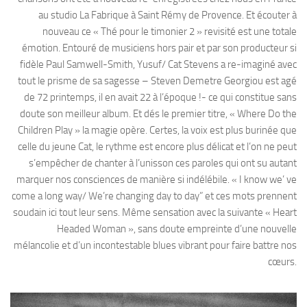
au studio La Fabrique à Saint Rémy de Provence. Et écouter à
nouveau ce « Thé pour le timonier 2 » revisité est une totale
émotion. Entouré de musiciens hors pair et par son producteur si
fidèle Paul Samwell-Smith, Yusuf/ Cat Stevens a re-imaginé avec
tout le prisme de sa sagesse – Steven Demetre Georgiou est agé
de 72 printemps, il en avait 22 à l’époque !- ce qui constitue sans
doute son meilleur album. Et dés le premier titre, « Where Do the
Children Play » la magie opère. Certes, la voix est plus burinée que
celle du jeune Cat, le rythme est encore plus délicat et l’on ne peut
s’empêcher de chanter à l’unisson ces paroles qui ont su autant
marquer nos consciences de manière si indélébile. « I know we’ ve
come a long way/ We’re changing day to day” et ces mots prennent
soudain ici tout leur sens. Même sensation avec la suivante « Heart
Headed Woman », sans doute empreinte d’une nouvelle
mélancolie et d’un incontestable blues vibrant pour faire battre nos
cœurs.