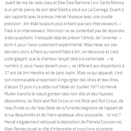
avant de me lier avec Joey et Dee Dee Ramone ) sur Santa Monica
à un jet de pierre de son label Elektra situé sur La Cienega. Quant à
ses rapports avec la presse, Hervé l’évoque avec une cruelle
précision : Jim était toujours plus brillant que ses intervieweurs. «
Face à un intervieweur, Morrison ne se contentait pas de répondre
à des questions. Il essayait déjà de prévoir l’article, de l’orienter. »
écrit-il, pour l’avoir justement expérimenté. Mais hélas sur ces
derniers jours à Paris qui seront fatal à Jim, on découvre et c’est
juste glaçant, que le chanteur lançait déjà à la cantonade : « le
numéro 3, vous l’avez devant vous », se référant aux disparitions à
27 ans de Jimi Hendrix et de Janis Joplin. Mais ce qui apparait, c’est
son inconcevable propension à ingurgiter des litres et des litres
d’alcool. Et puis il y a cette nuit fatale du 3 juillet 1971 où Hervé
Muller tranche le nœud gordien des non-dits et des fausses
dépositions, du Rock and Roll Circus or not Rock and Roll Circus, de
l’eau froide ou de l’eau tiède de la funeste baignoire de l’appart de
la rue Beautreillis et de l’héro asiatique ultra-puissante… or not ?
Hervé a également retrouvé la déposition de Pamela Courson où
Alain Renais jouait le rôle d’interprète et nous livre sa propre