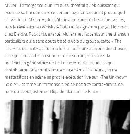
Muller : l’émergence d’un Jim aussi théâtral qu’éblouissant qui
exorcise sa timidité dans ce personnage fantasque et provoc qu’il
s’invente, ce Mister Hyde qu’il convoque au gré de ses beuveries,
puis la révélation au Whisky A GoGo et la signature par Jac Holzman
chez Elektra. Rock critic exercé, Muller met l’accent sur une chanson
particulière qui a sans doute tracé la voie du groupe, cette « The
End » hallucinante qui fut à la fois la meilleure et la pire des choses,
celle qui poussa Jim au summum de son art, mais aussi la
malédiction génératrice de tant d’excès et de scandales qui
contribueront à la crucifixion de notre héros. D’ailleurs, Jim ne
mettait il pas en scène sa propre exécution live sur «The Unknown
Soldier » comme un immense pied de nez à ce contre-amiral de
père qu’il veut justement liquider dans « The End » !