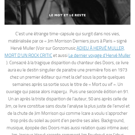
C’est une étrange time-capsule qui surgit dans nos vies,
matérialisée par ce « Jim Morrison Derniers jours à Paris » signé
Hervé Muller (Voir sur Gonzomusic
ADIEU À HERVÉ MULLER,
MORT D’UN ROCK CRITIC
et aussi
Le dernier voyage d’Hervé Muller
). Consacré à la tragique disparition du chanteur des Doors, ce livre
aura eu le destin singulier de paraitre une première fois en 1973
chez un premier éditeur qui met la clef sous la porte quelques
semaines après sa sortie sous le titre de « Mort ou vif ». Un
ouvrage qui passe alors inaperçu. Puis une seconde édition en 91.
Un an après la triste disparition de l’auteur, 50 ans après celle de
Jim, ce livre constitue sans doute l’analyse la plus juste de l’envol et
de la chute de Jim Morrison qui comme Icare a voulu s’approcher
trop près du soleil au point d’en perdre ses ailes. Background,
musique, épopée des Doors mais aussi relation quasi intime avec
Jim, lorsque Hervé raconte comment Jim foudroyé par l’abus