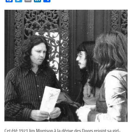
Cet été 1971 Jim Morrison à la dérive des Doors rejoint sa girl-