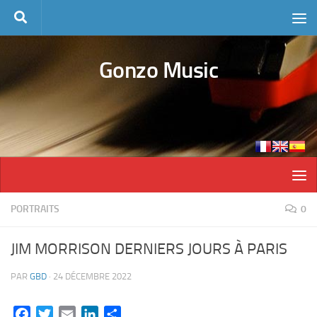
Skip to content
Gonzo Music
PORTRAITS
0
JIM MORRISON DERNIERS JOURS À PARIS
PAR
GBD
·
24 DÉCEMBRE 2022
Facebook
Twitter
Email
LinkedIn
Partager