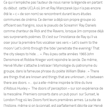
Ce qui n’empêche pas l’auteur de nous narrer la légende en partant
du début : cette UCLA où Jim et Ray Manczarek (qui n’a pas encore
ôté le « c » de son nom) se rencontrent durant leurs études
communes de cinéma. Ce dernier a déjà son propre groupe où
officient ses frangins, sous le pseudo de Screamin’ Ray Daniels
comme chanteur de Rick and the Ravens, lorsque Jim compose déjà
ses surprenants poèmes. Et c’est sur l’insistance de Ray qu’il va
oser pour la première fois vocaliser ses vers « Let’s swim to the
moon/ Let’s climb through the tide/ penetrate the evening/ That
the city sleeps to hide … ». Peu à peu cette années 1965 John
Densmore et Robbie Krieger vont rejoindre le cercle. De même,
Hervé Muller s’attache à retracer l’étymologie du patronyme du
groupe, dans la fameuse phrase du poète William Blake : » There
are things that are known and things that are unknown ; in between
there are doors. »… qui a elle-même inspirée le titre du livre
d’Aldous Huxley « The doors of perception » sur son expérience de
la mescaline. Premiers concerts dans un pub pouri sur Sunset, le
London Frog où les Doors font leurs premières armes. La suite de
l’histoire, même si on la connait, est parfaitement décrite par Hervé