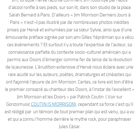
d’alcool ronfle à ses pieds, sur son lit, dans son studio de la place
Sarah Bernard à Paris. D’ailleurs « Jim Morrison Derniers Jours à
Paris » n’est-il pas illustré par de nombreuses photos inédites
prises par Hervé et exhumées par sa sœur Sylvie, ainsi que d’une
émouvante préface signée par son ami Gilles Yéprémian qui a vécu
ces évènements ? Et surtout il y a toute l’expertise de l’auteur, sa
connaissance parfaite du contexte socio-culturel américain qui a
permis aux Doors d’émerger comme fer de lance de la révolution
de la jeunesse. L’érudition extensive d’Hervé nous éclaire avec une
rare acuité sur les auteurs, poètes, dramaturges et cinéastes qui
ont façonné l’œuvre de Jim Morrison. Certes, ce livre est loin d’être
le premier consacré au chanteur des Doors, à l’instar de l’excellent «
Jim Morrison et les Doors » par Patrick Coutin ( Voir sur
Gonzomusic
COUTIN IS MORRISON
), cependant sa force c’est qu’il
est rédigé par un témoin de tout premier plan qui est venu, qui a vu
et qui a connu l’homme derrière le mythe rock, pour paraphraser
Jules César.