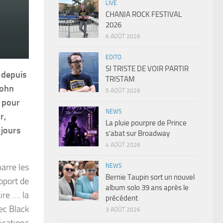
LIVE
CHANIA ROCK FESTIVAL
2026
6 AOÛT 2026
EDITO
SI TRISTE DE VOIR PARTIR
 depuis
TRISTAM
John
5 AOÛT 2026
e pour
NEWS
r,
La pluie pourpre de Prince
 jours
s’abat sur Broadway
4 AOÛT 2026
arre les
NEWS
Bernie Taupin sort un nouvel
roport de
album solo 39 ans après le
re …. la
précédent
ec Black
3 AOÛT 2026
ications