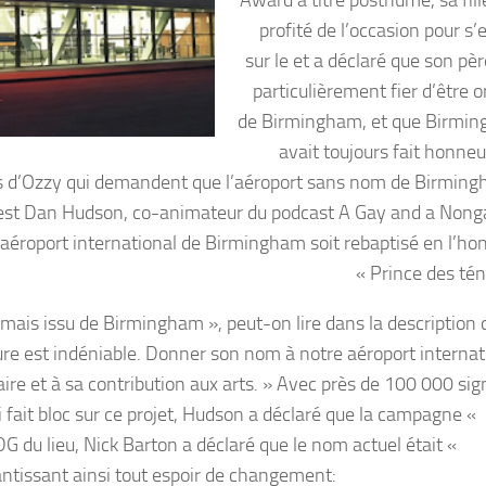
profité de l’occasion pour s
sur le et a déclaré que son pèr
particulièrement fier d’être o
de Birmingham, et que Birmin
avait toujours fait honneu
fans d’Ozzy qui demandent que l’aéroport sans nom de Birming
c’est Dan Hudson, co-animateur du podcast A Gay and a Nonga
’aéroport international de Birmingham soit rebaptisé en l’ho
« Prince des tén
mais issu de Birmingham », peut-on lire dans la description 
lture est indéniable. Donner son nom à notre aéroport internat
ire et à sa contribution aux arts. » Avec près de 100 000 si
ui fait bloc sur ce projet, Hudson a déclaré que la campagne «
G du lieu, Nick Barton a déclaré que le nom actuel était «
tissant ainsi tout espoir de changement: