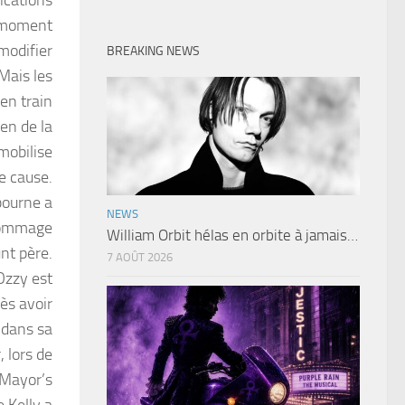
e moment
modifier
BREAKING NEWS
Mais les
en train
en de la
mobilise
e cause.
bourne a
NEWS
 hommage
William Orbit hélas en orbite à jamais…
nt père.
7 AOÛT 2026
Ozzy est
ès avoir
 dans sa
, lors de
 Mayor’s
e Kelly a