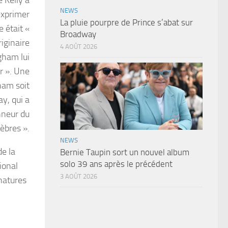
NEWS
’exprimer
La pluie pourpre de Prince s’abat sur
e était «
Broadway
riginaire
4 AOÛT 2026
gham lui
r ». Une
ham soit
y, qui a
nneur du
èbres ».
NEWS
de la
Bernie Taupin sort un nouvel album
solo 39 ans après le précédent
ional
3 AOÛT 2026
gnatures