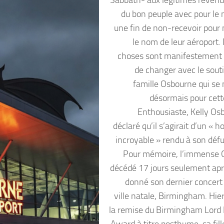
du bon peuple avec pour l
une fin de non-recevoir pour 
le nom de leur aéroport. 
choses sont manifestement 
de changer avec le souti
famille Osbourne qui se 
désormais pour cett
Enthousiaste, Kelly Os
déclaré qu’il s’agirait d’un «
incroyable » rendu à son défu
Pour mémoire, l’immense 
décédé 17 jours seulement apr
donné son dernier concert
ville natale, Birmingham. Hier
la remise du Birmingham Lord
Award à titre posthume, sa fill