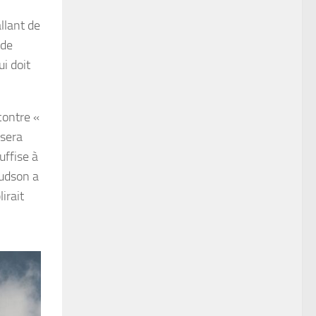
llant de
 de
i doit
contre «
 sera
uffise à
Hudson a
irait