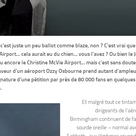
’est juste un peu ballot comme blaze, non ? C’est vrai que
 Airport… cela aurait eu du chien… vous l’avez ? Ou bien le 
Ou encore le Christine McVie Airport… mais c’est sans dout
faveur d’un aéroport Ozzy Osbourne prend autant d’ampleu
ignature d’une pétition par près de 80 000 fans en quelques
.
Et malgré tout ce tintam
dirigeants de l’aé
Birmingham continuent de fai
sourde oreille – normal av
Sabbath- aux légitimes revend