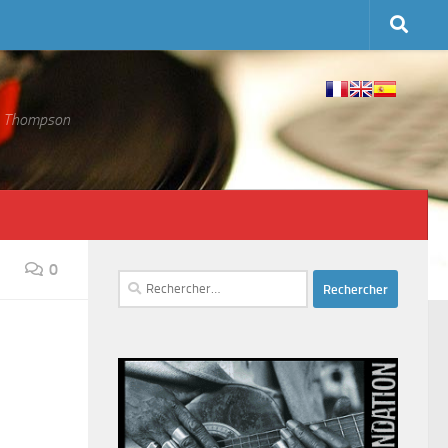
 S. Thompson
0
Rechercher :