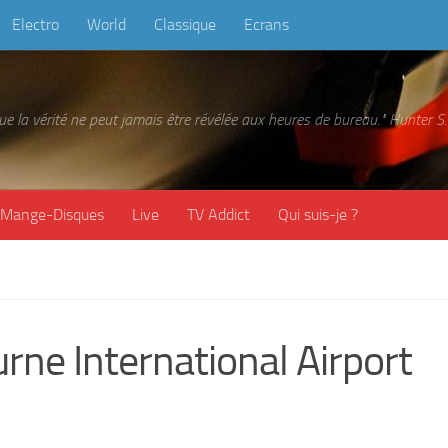
Electro
World
Classique
Ecrans
 que la vérité ne peut jamais être révélée aux heures de bureau." Hunter
Mange-Disques
Live
TV Addict
Qui suis-je ?
ne International Airport