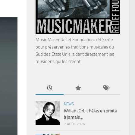
Music Maker Relief Foundation a été crée
pour préserver les traditions musicales du
Sud des Etats Unis, aidant directement les
musiciens qui les créent.
NEWS
William Orbit hélas en orbite
à jamais…
7 AOÛT 2026