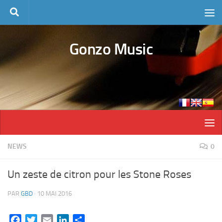
Skip to content
Gonzo Music
NEWS
0
Un zeste de citron pour les Stone Roses
PAR
GBD
·
10 MAI 2016
Facebook
Twitter
Email
LinkedIn
Partager