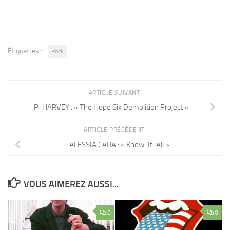
Étiquettes :
Rock
ARTICLE SUIVANT
PJ HARVEY : « The Hope Six Demolition Project »
ARTICLE PRÉCÉDENT
ALESSIA CARA : « Know-It-All »
VOUS AIMEREZ AUSSI...
0
0