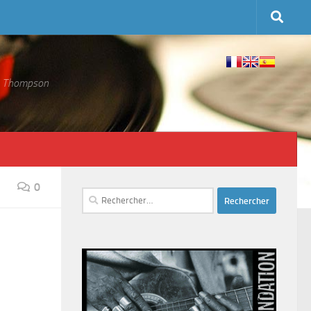
 S. Thompson
0
Rechercher :