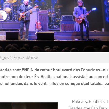
logues by Jacques Volcouve
 Beatles sont ENFIN de retour boulevard des Capucines…ou
otre bon docteur És-Beatles national, assistait au concert
 hollandais dans le vent, l’illusion sonique était totale…p
Rabeats, Beatlovs, 
Beatles, the Fab Faux