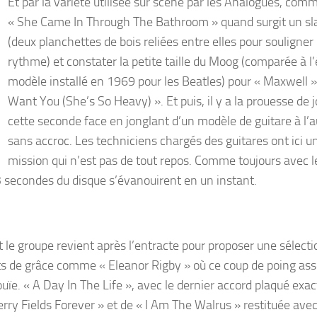
Et par la variété utilisée sur scène par les Analogues, com
« She Came In Through The Bathroom » quand surgit un s
(deux planchettes de bois reliées entre elles pour souligner 
rythme) et constater la petite taille du Moog (comparée à 
modèle installé en 1969 pour les Beatles) pour « Maxwell » 
Want You (She’s So Heavy) ». Et puis, il y a la prouesse de 
cette seconde face en jonglant d’un modèle de guitare à l’a
sans accroc. Les techniciens chargés des guitares ont ici u
mission qui n’est pas de tout repos. Comme toujours avec l
23 secondes du disque s’évanouirent en un instant.
t le groupe revient après l’entracte pour proposer une sélecti
nts de grâce comme « Eleanor Rigby » où ce coup de poing as
ouïe. « A Day In The Life », avec le dernier accord plaqué ex
ry Fields Forever » et de « I Am The Walrus » restituée ave