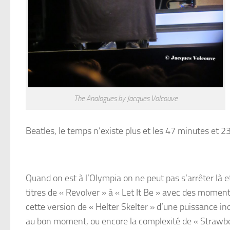
The Analogues by Jacques Volcouve
Beatles, le temps n’existe plus et les 47 minutes et 
Quand on est à l’Olympia on ne peut pas s’arrêter là e
titres de « Revolver » à « Let It Be » avec des mome
cette version de « Helter Skelter » d’une puissance in
au bon moment, ou encore la complexité de « Strawber