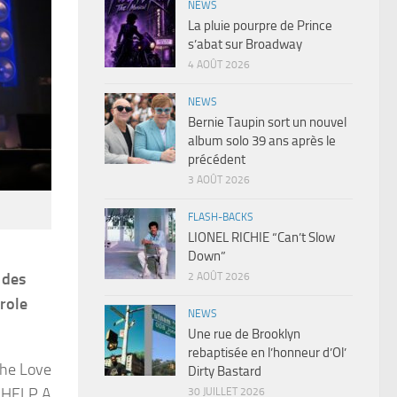
NEWS
La pluie pourpre de Prince
s’abat sur Broadway
4 AOÛT 2026
NEWS
Bernie Taupin sort un nouvel
album solo 39 ans après le
précédent
3 AOÛT 2026
FLASH-BACKS
LIONEL RICHIE “Can’t Slow
Down”
 des
2 AOÛT 2026
arole
NEWS
Une rue de Brooklyn
rebaptisée en l’honneur d’Ol’
The Love
Dirty Bastard
, HELP A
30 JUILLET 2026