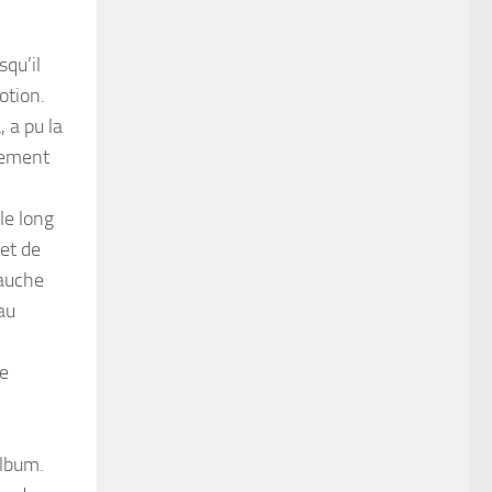
squ’il
otion.
 a pu la
lement
le long
et de
gauche
eau
se
album.