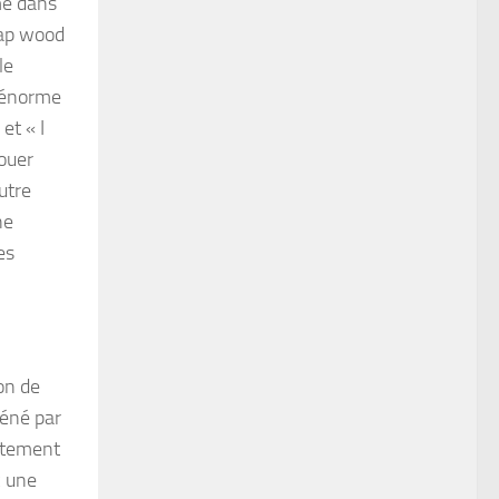
me dans
lap wood
le
l’énorme
et « I
jouer
utre
ne
es
on de
séné par
actement
c une