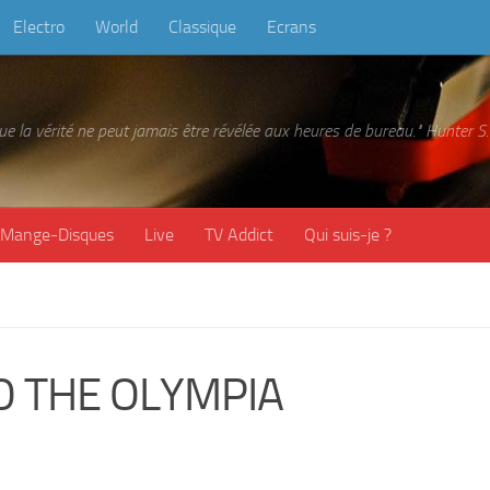
Electro
World
Classique
Ecrans
 que la vérité ne peut jamais être révélée aux heures de bureau." Hunter
Mange-Disques
Live
TV Addict
Qui suis-je ?
O THE OLYMPIA