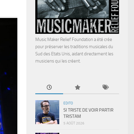
Music Maker Relief Foundation a été crée
pour préserver les traditions musicales du
Sud des Etats Unis, aidant directement les
musiciens qui les créent.
EDITO
SI TRISTE DE VOIR PARTIR
TRISTAM
5 AOÛT 2026