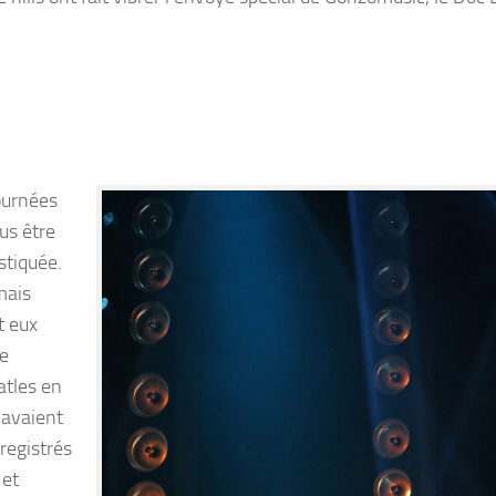
ournées
us être
stiquée.
mais
t eux
de
atles en
’avaient
registrés
 et