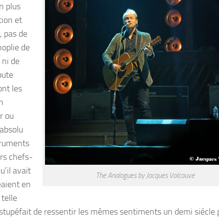
n plus
tion et
, pas de
noplie de
 ni de
bute
ont les
n
r ou
 absolu
struments
urs chefs-
’il avait
The Analogues by Jacques Volcouve
éaient en
 telle
é stupéfait de ressentir les mêmes sentiments un demi siécle 