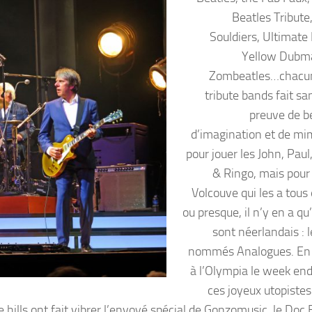
Beatles Tribute
Souldiers, Ultimate 
Yellow Dubma
Zombeatles…chacun
tribute bands fait sa
preuve de 
d’imagination et de m
pour jouer les John, Pau
& Ringo, mais pour
Volcouve qui les a tous
ou presque, il n’y en a qu’
sont néerlandais : 
nommés Analogues. En 
à l’Olympia le week end
ces joyeux utopistes
e hills ont fait vibrer l’envoyé spécial de Gonzomusic, le Doc 