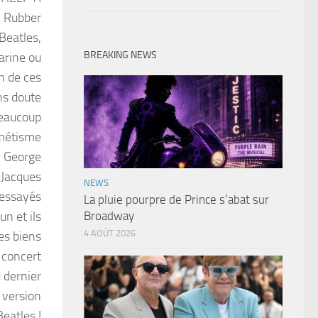
, Rubber
Beatles,
BREAKING NEWS
rine ou
 de ces
ns doute
beaucoup
imétisme
l, George
 Jacques
NEWS
 essayés
La pluie pourpre de Prince s’abat sur
un et ils
Broadway
4 AOÛT 2026
les biens
concert
 dernier
 version
Beatles !