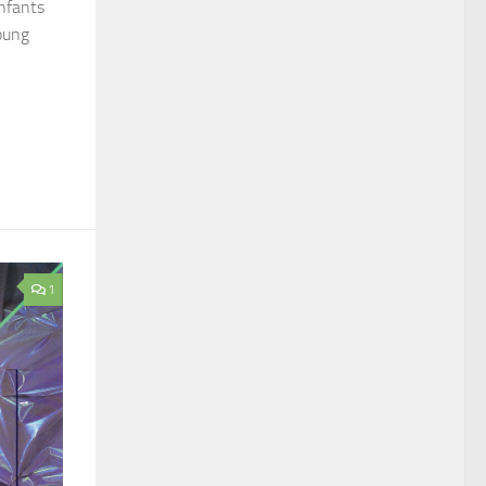
enfants
Young
1