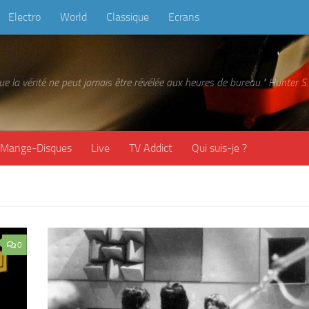
Electro
World
Classique
Ecrans
 que la vérité ne peut jamais être révélée aux heures de bureau." Hunter
Mange-Disques
Live
TV Addict
Qui suis-je ?
0