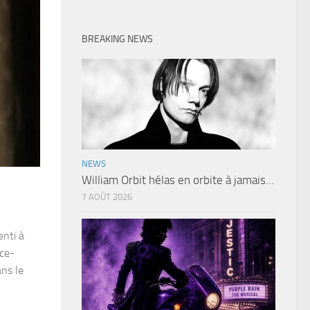
BREAKING NEWS
NEWS
William Orbit hélas en orbite à jamais…
7 AOÛT 2026
enti à
ice-
ns le