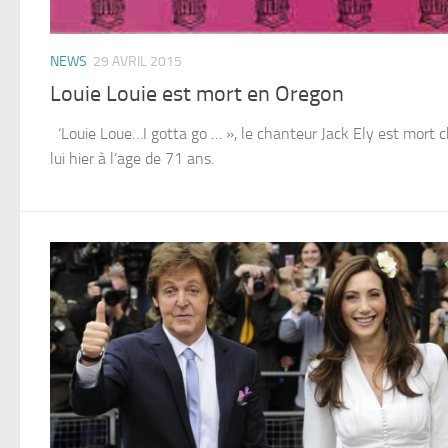
NEWS
29 AVRIL 2015
Louie Louie est mort en Oregon
‘Louie Loue…I gotta go … », le chanteur Jack Ely est mort 
lui hier à l’age de 71 ans.