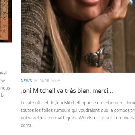
uvel
new
NEWS
29 AVRIL 2015
s nous
Joni Mitchell va très bien, merci…
 la
Le site officiel de Joni Mitchell oppose un véhément dém
toutes les folles rumeurs qui voudraient que la compositr
entre autres- du mythique « Woodstock » soit tombée da
coma.