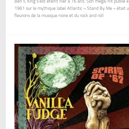
Ben E King s’est éteint hier à 76 ans. Son méga-hit publié 
1961 sur le mythique label Atlantic « Stand By Me » était 
fleurons de la musique noire et du rock and roll.