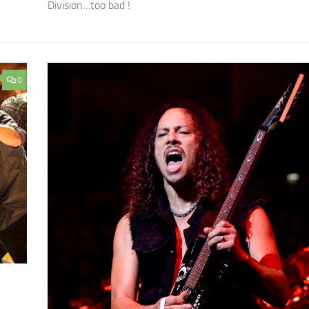
Division…too bad !
0