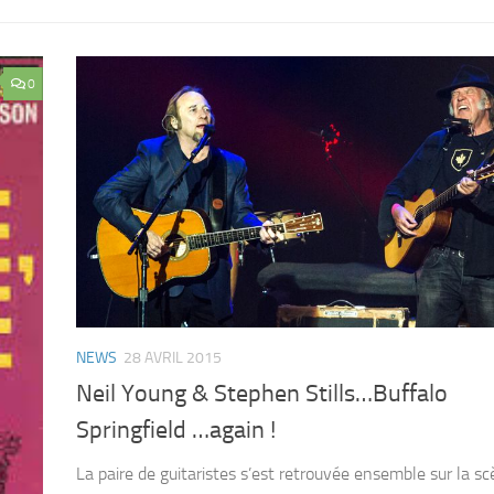
0
NEWS
28 AVRIL 2015
Neil Young & Stephen Stills…Buffalo
Springfield …again !
La paire de guitaristes s’est retrouvée ensemble sur la s