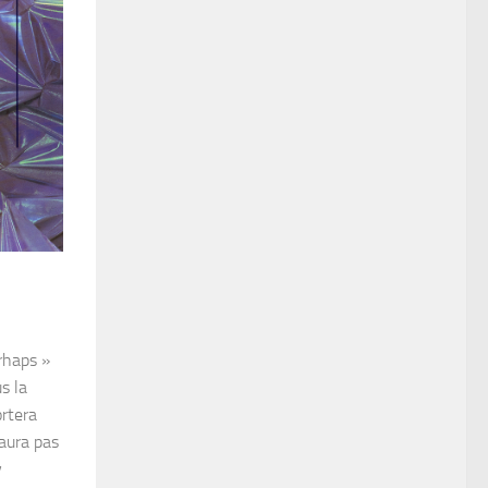
erhaps »
s la
ortera
’aura pas
y