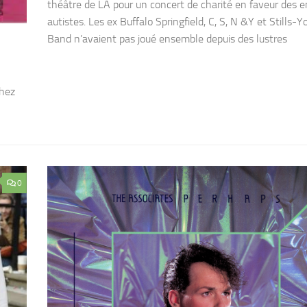
théâtre de LA pour un concert de charité en faveur des 
autistes. Les ex Buffalo Springfield, C, S, N &Y et Stills-
Band n’avaient pas joué ensemble depuis des lustres
chez
0