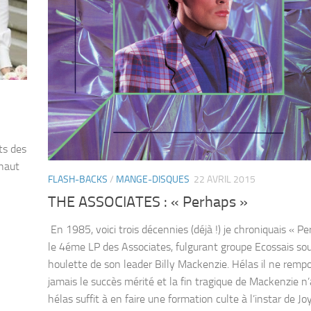
ts des
 haut
FLASH-BACKS
/
MANGE-DISQUES
22 AVRIL 2015
THE ASSOCIATES : « Perhaps »
En 1985, voici trois décennies (déjà !) je chroniquais « P
le 4éme LP des Associates, fulgurant groupe Ecossais sou
houlette de son leader Billy Mackenzie. Hélas il ne remp
jamais le succès mérité et la fin tragique de Mackenzie n
hélas suffit à en faire une formation culte à l’instar de Jo