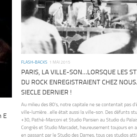
FLASH-BACKS
1 MAI 2015
PARIS, LA VILLE-SON…LORSQUE LES S
DU ROCK ENREGISTRAIENT CHEZ NOU
SIECLE DERNIER !
Au milieu des 80’s, notre capitale ne se contentait pas d’
ville-lumière…elle était aussi la ville-son. Des défunts st
n E
+30, Pathé-Marconi et Studio Parisien au Studio du Palai
Congrès et Studio Marcadet, heureusement toujours en ac
en passant par le Studio des Dames, tous ces studios atti