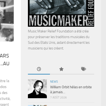
Music Maker Relief Foundation a été crée
pour préserver les traditions musicales du
Sud des Etats Unis, aidant directement les
musiciens qui les créent.
TARS
S…AU
être la
NEWS
udios
William Orbit hélas en orbite
à jamais…
s des
7 AOÛT 2026
tivité,
raient