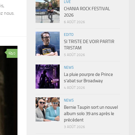
LIVE
is,
CHANIA ROCK FESTIVAL
ez nous.
2026
6 AOÛT 2026
EDITO
SI TRISTE DE VOIR PARTIR
TRISTAM
0
5 AOÛT 2026
NEWS
La pluie pourpre de Prince
s’abat sur Broadway
4 AOÛT 2026
NEWS
Bernie Taupin sort un nouvel
album solo 39 ans après le
précédent
3 AOÛT 2026