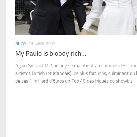
NEWS
23 AVRIL 2015
My Paulo is bloody rich…
Again Sir Paul McCartney se maintient au sommet des char
artistes British (et Irlandais) les plus fortunés, culminant du
de ses 1 milliard d’€uros un Top 40 des friqués du showbiz.