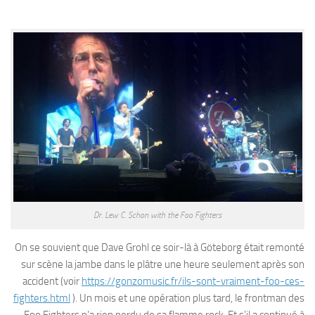
Dr. Lew C. Schon with the Foo Fighters
On se souvient que Dave Grohl ce soir-là à Göteborg était remonté
sur scène la jambe dans le plâtre une heure seulement après son
accident (voir
https://gonzomusic.fr/ils-sont-vraiment-foo-ces-
fighters.html
). Un mois et une opération plus tard, le frontman des
Foo Fighters n’a rien perdu de sa flamme rock. Et s’il a continué à