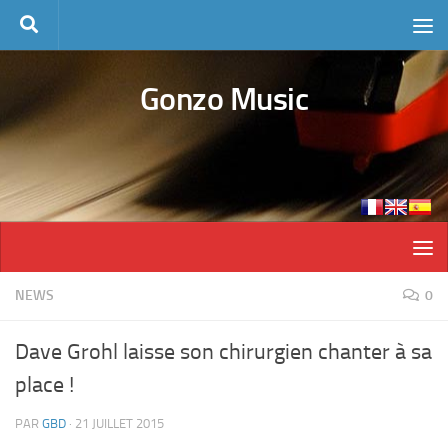
Skip to content
Gonzo Music
NEWS
0
Dave Grohl laisse son chirurgien chanter à sa
place !
PAR
GBD
·
21 JUILLET 2015