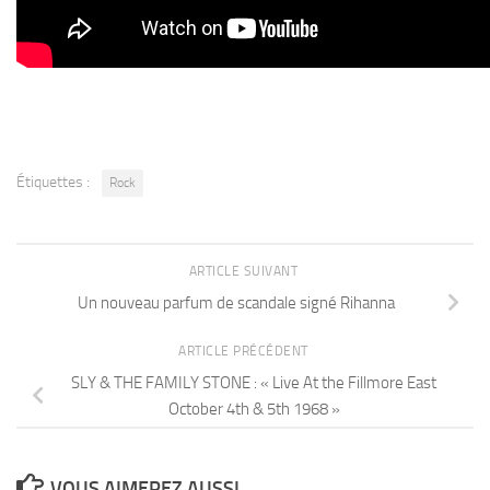
Étiquettes :
Rock
ARTICLE SUIVANT
Un nouveau parfum de scandale signé Rihanna
ARTICLE PRÉCÉDENT
SLY & THE FAMILY STONE : « Live At the Fillmore East
October 4th & 5th 1968 »
VOUS AIMEREZ AUSSI...