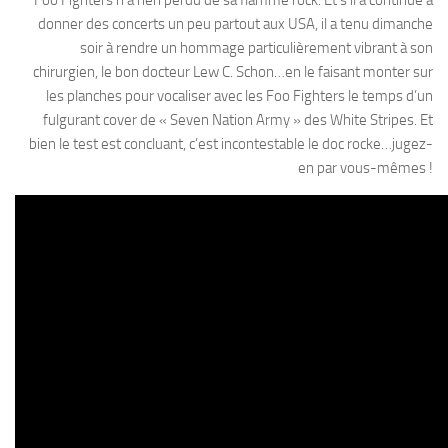
donner des concerts un peu partout aux USA, il a tenu dimanche
soir à rendre un hommage particulièrement vibrant à son
chirurgien, le bon docteur Lew C. Schon…en le faisant monter sur
les planches pour vocaliser avec les Foo Fighters le temps d’un
fulgurant cover de « Seven Nation Army » des White Stripes. Et
bien le test est concluant, c’est incontestable le doc rocke…jugez-
en par vous-mêmes !