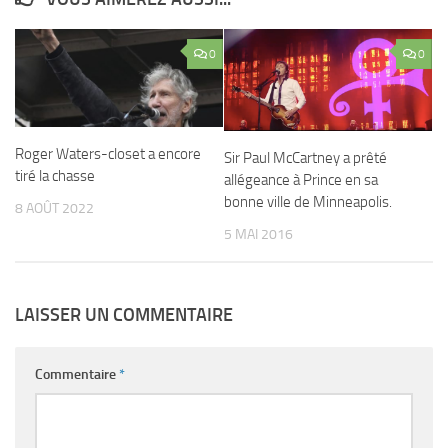
0
0
Roger Waters-closet a encore
Sir Paul McCartney a prêté
tiré la chasse
allégeance à Prince en sa
bonne ville de Minneapolis.
8 AOÛT 2022
5 MAI 2016
LAISSER UN COMMENTAIRE
Commentaire
*