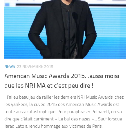
NEWS
23 NOVEMBRE 2015
American Music Awards 2015…aussi moisi
que les NRJ MA et c’est peu dire !
J’ai eu beau jeu de railler les derniers NRJ Music Awards, chez
les yankees, la cuvée 2015 des American Music Awards est
toute aussi catastrophique. Pour paraphraser Polnareff, on va
dire que c’était carrément « Le bal des nazes »… Sauf lorsque
Jared Leto a rendu hommage aux victimes de Paris.