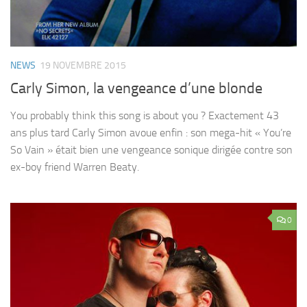
NEWS
19 NOVEMBRE 2015
Carly Simon, la vengeance d’une blonde
You probably think this song is about you ? Exactement 43
ans plus tard Carly Simon avoue enfin : son mega-hit « You’re
So Vain » était bien une vengeance sonique dirigée contre son
ex-boy friend Warren Beaty.
0