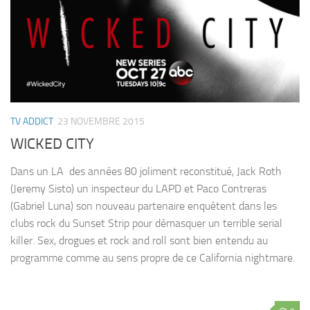
TV ADDICT
23 NOVEMBRE 2015
WICKED CITY
Dans un LA des années 80 joliment reconstitué, Jack Roth
(Jeremy Sisto) un inspecteur du LAPD et Paco Contreras
(Gabriel Luna) son nouveau partenaire enquêtent dans les
clubs rock du Sunset Strip pour démasquer un terrible serial
killer. Sex, drogues et rock and roll sont bien entendu au
programme comme au sens propre de ce California nightmare.