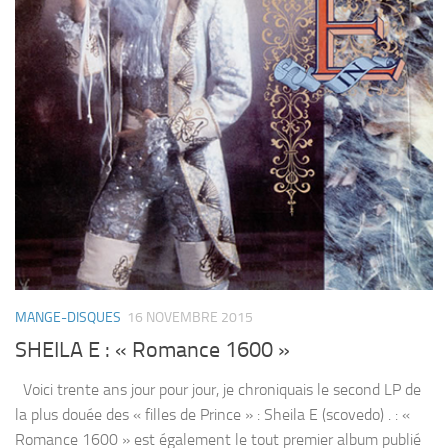
MANGE-DISQUES
16 NOVEMBRE 2015
SHEILA E : « Romance 1600 »
Voici trente ans jour pour jour, je chroniquais le second LP de
la plus douée des « filles de Prince » : Sheila E (scovedo) . : «
Romance 1600 » est également le tout premier album publié