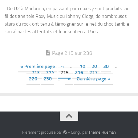
De U2 à Madonna, en passant par ceux s’y sont produits au
fil des ans tels Roxy Music ou Johnny Clegg, de nombreuses
stars du rock ont tenu à témoigner sur le net du choc terrible
causé par les attentats et leur soutien à Paris.
Page 215 sur 238
« Première page
«
…
10
20
30
…
213
214
215
216
217
…
220
230
…
»
Dernière page »
Fièrement propulsé par
- Conçu par
Thème Hueman