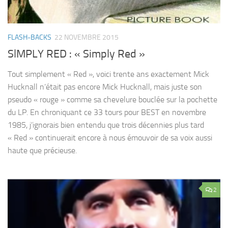
FLASH-BACKS
22 NOVEMBRE 2015
SlMPLY RED : « Simply Red »
Tout simplement « Red », voici trente ans exactement Mick
Hucknall n’était pas encore Mick Hucknall, mais juste son
pseudo « rouge » comme sa chevelure bouclée sur la pochette
du LP. En chroniquant ce 33 tours pour BEST en novembre
1985, j’ignorais bien entendu que trois décennies plus tard
« Red » continuerait encore à nous émouvoir de sa voix aussi
haute que précieuse.
2