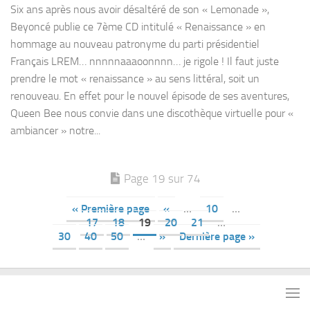
Six ans après nous avoir désaltéré de son « Lemonade »,
Beyoncé publie ce 7ème CD intitulé « Renaissance » en
hommage au nouveau patronyme du parti présidentiel
Français LREM… nnnnnaaaoonnnn… je rigole ! Il faut juste
prendre le mot « renaissance » au sens littéral, soit un
renouveau. En effet pour le nouvel épisode de ses aventures,
Queen Bee nous convie dans une discothèque virtuelle pour «
ambiancer » notre...
Page 19 sur 74
« Première page
«
…
10
…
17
18
19
20
21
…
30
40
50
…
»
Dernière page »