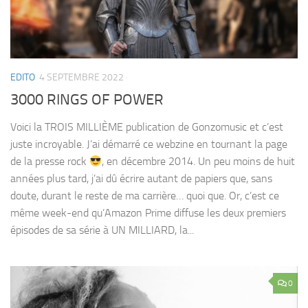
EDITO
4 SEPTEMBRE 2022
3000 RINGS OF POWER
Voici la TROIS MILLIÈME publication de Gonzomusic et c’est
juste incroyable. J’ai démarré ce webzine en tournant la page
de la presse rock
, en décembre 2014. Un peu moins de huit
années plus tard, j’ai dû écrire autant de papiers que, sans
doute, durant le reste de ma carrière… quoi que. Or, c’est ce
même week-end qu’Amazon Prime diffuse les deux premiers
épisodes de sa série à UN MILLIARD, la...
0