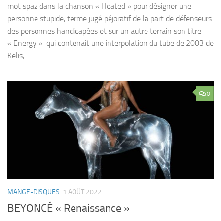
mot spaz dans la chanson « Heated » pour désigner une
personne stupide, terme jugé péjoratif de la part de défenseurs
des personnes handicapées et sur un autre terrain son titre
« Energy » qui contenait une interpolation du tube de 2003 de
Kelis,...
0
MANGE-DISQUES
1 AOÛT 2022
BEYONCÉ « Renaissance »