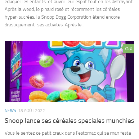
éduquer les enfants et ouvrir leur esprit tout en les distrayant.
Après la weed, le pinard rosé et récemment les céréales
hyper-sucrées, la Snoop Dogg Corporation étend encore
drastiquement ses activités. Après le...
0
NEWS
18 AOÛT 2022
Snoop lance ses céréales speciales munchies
Vous le sentez ce petit creux dans l’estomac qui se manifeste