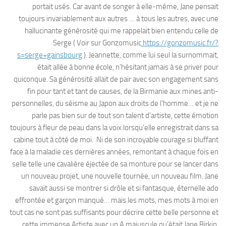
portait usés. Car avant de songer à elle-même, Jane pensait
toujours invariablement aux autres … à tous les autres, avec une
hallucinante générosité qui me rappelait bien entendu celle de
Serge ( Voir sur Gonzomusic
https://gonzomusic.fr/?
s=serge+gainsbourg
). Jeannette, comme lui seul la surnommait,
était allée à bonne école, n’hésitant jamais à se priver pour
quiconque. Sa générosité allait de pair avec son engagement sans
fin pour tant et tant de causes, de la Birmanie aux mines anti-
personnelles, du séisme au Japon aux droits de l’homme… et je ne
parle pas bien sur de tout son talent d’artiste, cette émotion
toujours à fleur de peau dans la voix lorsqu’elle enregistrait dans sa
cabine tout à côté de moi. Ni de son incroyable courage si bluffant
face à la maladie ces dernières années, remontant à chaque fois en
selle telle une cavalière éjectée de sa monture pour se lancer dans
un nouveau projet, une nouvelle tournée, un nouveau film. Jane
savait aussi se montrer si drôle et si fantasque, éternelle ado
effrontée et garçon manqué… mais les mots, mes mots à moi en
tout cas ne sont pas suffisants pour décrire cette belle personne et
cette immense Artiste avec un A majuscule qu’était Jane Birkin,