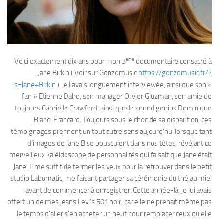
ème
Voici exactement dix ans pour mon 3
documentaire consacré à
Jane Birkin ( Voir sur Gonzomusic
https://gonzomusic.fr/?
s=Jane+Birkin
), je l’avais longuement interviewée, ainsi que son «
fan » Etienne Daho, son manager Olivier Gluzman, son amie de
toujours Gabrielle Crawford ainsi que le sound genius Dominique
Blanc-Francard. Toujours sous le choc de sa disparition, ces
témoignages prennent un tout autre sens aujourd’hui lorsque tant
d’images de Jane B se bousculent dans nos têtes, révélant ce
merveilleux kaléidoscope de personnalités qui faisait que Jane était
Jane. Il me suffit de fermer les yeux pour la retrouver dans le petit
studio Labomatic, me faisant partager sa cérémonie du thé au miel
avant de commencer à enregistrer. Cette année-là, je lui avais
offert un de mes jeans Levi’s 501 noir, car elle ne prenait même pas
le temps d’aller s’en acheter un neuf pour remplacer ceux qu’elle