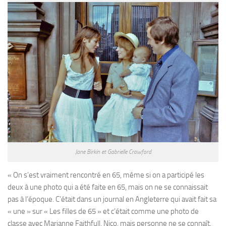
Jane Birkin et Gabrielle Crawford
« On s’est vraiment rencontré en 65, même si on a participé les
deux à une photo qui a été faite en 65, mais on ne se connaissait
pas à l’époque. C’était dans un journal en Angleterre qui avait fait sa
« une » sur « Les filles de 65 » et c’était comme une photo de
classe avec Marianne Faithfull, Nico, mais personne ne se connaît.