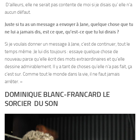
D’ailleurs, elle ne serait pas contente de moi si je disais qu’ elle n’a
aucun défaut.
Juste si tu as un message a envoyer à Jane, quelque chose que tu
ne lui a jamais dis, est ce que, qu’est-ce que tu lui dirais ?
Si je voulais donner un message à Jane, c’est de continuer, tout le
temps même. Je lui dis toujours : essaye quelque chose de
nouveau parce qu’elle écrit des mots extraordinaires et qu’elle
dessine admirablement. Il y a tant de choses qu’elle n’a pas fait, ça
c’est sur. Comme tout le monde dans la vie, il ne faut jamais
arrêter. »
DOMINIQUE BLANC-FRANCARD LE
SORCIER DU SON