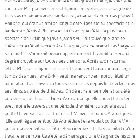
d’années après, je vois annoncé Arabesque à l’Odéon, le spectacle
conçu par Philippe avec Jane et Djamel Benyelles, accompagné de
tous ses musiciens arabo-andalous. Je demande donc des places à
Philippe, qui était un ami de longue date. J’assiste au spectacle et le
lendemain j’écris à Philippe en lui disant que c’était le plus beau
spectacle de Birkin que j’avais jamais vu, J’ai trouvé que Jane se
libérait, que c’était la première fois que Jane ne prenait pas Serge au
sérieux. Elle s’amusait beaucoup, elle dansait. Il y avait un second
degré incroyable sur toutes ses chansons. Après avoir reçu ma
lettre, Philippe m’appelle et me dit : Jane veut te rencontrer. Là, je
tombe des nues. Jane Birkin veut me rencontrer, moi qui était un
admirateur fou. J’avais vu tous ses concerts depuis le Bataclan, tous
ses films, sa pièce de théâtre… On déjeune ensemble, et ça a été
un vrai coup de foudre. Jane m’a expliqué qu’elle voulait travailler
avec moi, elle traversait une période charnière, puisqu’elle avait
quitté Universal pour rentrer chez EMI avec l’album « Arabesque ».
Elle avait également quitté Artmédia et elle voulait quitter VMA –
qui la représentait au théâtre et au cinéma- et elle souhaitait qu’on
travaille ensemble. Ça a été le démarrage d’une très grande histoire