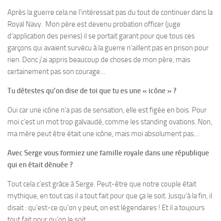
Après la guerre cela ne l’intéressait pas du tout de continuer dans la
Royal Navy. Mon père est devenu probation officer (juge
d’application des peines) il se portait garant pour que tous ces
garçons qui avaient survécu à la guerre n’aillent pas en prison pour
rien. Donc j’ai appris beaucoup de choses de mon père, mais
certainement pas son courage…
Tu détestes qu’on dise de toi que tu es une « icône » ?
Oui car une icône n’a pas de sensation, elle est figée en bois. Pour
moi c’est un mot trop galvaudé, comme les standing ovations. Non,
ma mère peut être était une icône, mais moi absolument pas…
Avec Serge vous formiez une famille royale dans une république
qui en était dénuée ?
Tout cela c’est grâce à Serge. Peut-être que notre couple était
mythique, en tout cas il a tout fait pour que ça le soit. Jusqu’à la fin, il
disait : qu’est-ce qu’on y peut, on est légendaires ! Et il a toujours
tout fait pour qu’on le soit.