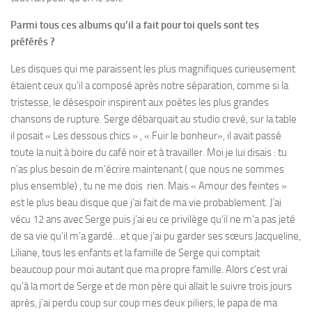
Parmi tous ces albums qu’il a fait pour toi quels sont tes
préférés ?
Les disques qui me paraissent les plus magnifiques curieusement
étaient ceux qu’il a composé après notre séparation, comme si la
tristesse, le désespoir inspirent aux poètes les plus grandes
chansons de rupture. Serge débarquait au studio crevé, sur la table
il posait « Les dessous chics » , « Fuir le bonheur», il avait passé
toute la nuit à boire du café noir et à travailler. Moi je lui disais : tu
n’as plus besoin de m’écrire maintenant ( que nous ne sommes
plus ensemble) , tu ne me dois rien. Mais « Amour des feintes »
est le plus beau disque que j’ai fait de ma vie probablement. J’ai
vécu 12 ans avec Serge puis j’ai eu ce privilège qu’il ne m’a pas jeté
de sa vie qu’il m’a gardé…et que j’ai pu garder ses sœurs Jacqueline,
Liliane, tous les enfants et la famille de Serge qui comptait
beaucoup pour moi autant que ma propre famille. Alors c’est vrai
qu’à la mort de Serge et de mon père qui allait le suivre trois jours
après, j’ai perdu coup sur coup mes deux piliers, le papa de ma