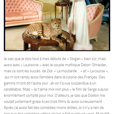
Je sais que je dois tout à mes débuts de « Slogan » bien sûr, mais
aussi avec « La piscine » avec le couple mythique Delon-Shneider,
mais ce sont les succès de Zidi « La moutarde… » et « La course »,
qui m’ont rendu aussi familière dans la cuisine des Français. Des
gamins m’ont dit l’autre jour : ah on t’a vue suspendue à un
candélabre. Mais « Je t’aime moi non plus » le film de Serge a aussi
énormément compté pour moi. D’ailleurs, je sais que Doillon me
voulait justement grace à ces trois films là, aussi curieusement…
Après j’ai aussi fait des comédies moins drôles, or il n’y a rien de
pire que des comédies ratées et j’en ai fait quelques unes. Et plutôt