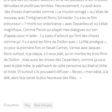
dénudées et plutôt pas terribles. Heureusement, il y avait aussi
des choses charmantes comme « Le mouton enragé » ou j’étais de
nouveau avec Trintignant et Romy Schneider. Il y a eu ce film
précurseur « 7 morts sur ordonnance » avec Depardieu et où il était
magnifique. Comme Piccoli qui plaçait mes dialogues sur son
chapeau pour m’aider…il y a peu d’acteurs qui font des choses
comme ça ! Il y a aussi les films de Doillon avec « La fille prodigue »,
où pour la première fois on faisait Cannes, Venise avec Jacques.
Alors surtout, si je claque, s’il vous plait, qu’on montre les trois films
de Doillon…mais aussi les shows des Carpentiers, comme ça vous
avez le pèle mêle, le patchwork de cette personne qui était et drôle
et triste. Et surtout s’ils pouvaient diffuser « Boxes » mon bébé, à la
télé, alors là je serais la plus heureuse des filles… »
Étiquettes :
Pop
Rock Français