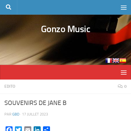
Skip to content
Gonzo Music
EDITO
0
SOUVENIRS DE JANE B
PAR
GBD
·
17 JUILLET 2023
Facebook
Twitter
Email
LinkedIn
Partager