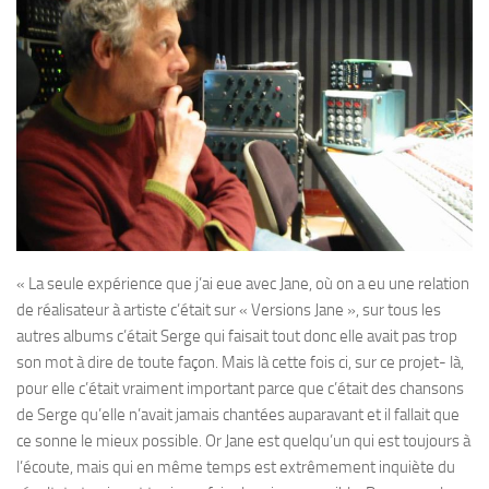
« La seule expérience que j’ai eue avec Jane, où on a eu une relation
de réalisateur à artiste c’était sur « Versions Jane », sur tous les
autres albums c’était Serge qui faisait tout donc elle avait pas trop
son mot à dire de toute façon. Mais là cette fois ci, sur ce projet- là,
pour elle c’était vraiment important parce que c’était des chansons
de Serge qu’elle n’avait jamais chantées auparavant et il fallait que
ce sonne le mieux possible. Or Jane est quelqu’un qui est toujours à
l’écoute, mais qui en même temps est extrêmement inquiète du