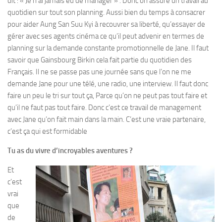
dit : « Je n’ai jamais eu de manager » . Donc on assure un travail au
quotidien sur tout son planning. Aussi bien du temps à consacrer
pour aider Aung San Suu Kyi à recouvrer sa liberté, qu’essayer de
gérer avec ses agents cinéma ce qu’il peut advenir en termes de
planning sur la demande constante promotionnelle de Jane. Il faut
savoir que Gainsbourg Birkin cela fait partie du quotidien des
Français. Il ne se passe pas une journée sans que l’on ne me
demande Jane pour une télé, une radio, une interview. Il faut donc
faire un peu le tri sur tout ça, Parce qu’on ne peut pas tout faire et
qu’il ne faut pas tout faire. Donc c’est ce travail de management
avec Jane qu’on fait main dans la main. C’est une vraie partenaire,
c’est ça qui est formidable
Tu as du vivre d’incroyables aventures ?
Et
c’est
vrai
que
de