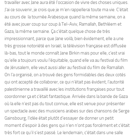
travailler avec Jane aura été l’occasion de vivre des choses uniques.
J’ai ce souvenir, je crois que je m’en rappellerai toute ma vie. C’était
au cours de la tournée Arabesque quand la même semaine, on a
été avec jouer coup sur coup à Tel-Aviv, Ramallah, Bethléem et
Gaza, la même semaine. Ça c’était quelque chose de très
impressionnant, parce que Jane voilà, bien évidement, elle a une
très grosse notoriété en Israël, la télévision française est diffusée
là-bas, tout le monde connaît Jane Birkin mais pour elle, c’est vrai
qu’elle a toujours voulu l’équitable, quand elle va au festival du film
de Jérusalem, elle veut aussi aller au festival du film de Ramallah.
On l’a organisé, on a trouvé des gens formidables des deux cotés
qui ont accepté de collaborer, ce qui n’était pas évident, l’autorité
palestinienne a travaillé avec les institutions françaises pour tout
coordonner ça et c’était fantastique. Arrivée dans la bande de Gaza
où la elle n’est pas du tout connue, elle est venue pour présenter
un spectacle avec des musiciens arabes sur des chansons de Serge
Gainsbourg, l’idée était plutôt d’essayer de donner un petit
moment d’espoir à des gens qui n’en n’ont pas forcément et c’était
très fort ce qu’il s’est passé. Le lendemain, c’était dans une salle