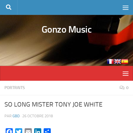
Skip to content
Gonzo Music
PORTRAITS
0
SO LONG MISTER TONY JOE WHITE
PAR
GBD
·
26 OCTOBRE 2018
Facebook
Twitter
Email
LinkedIn
Partager