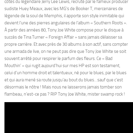
côtés du légendaire Jerry Lee Lewis, recruté par le fameux producer
sudiste Huey Meaux, avec les MG’s de Booker T, mercenaires de
légende de la soul de Memphis, il apporte son style inimitable qui
devient l’une des pierres angulaires de l’album « Southern Roots ».
À partir des années 80, Tony Joe White compose pour le disque à
succès de Tina Turner « Foreign Affair » sans jamais délaisser sa
propre carrière. Et avec près de 30 albums à son actif, sans compter
une armada de live, on ne peut pas dire que Tony Joe White se soit
souvent arrêté pour respirer le parfum des fleurs. Ce « Bad
Mouthin’ » qui rugit aujourd’hui sur mes HP est son testament,
celui d’un homme droit et talentueux, né pour le blues, par le blues
et qui aura mené sa route jusqu’au bout du blues…sauf que c’est
désormais le nôtre ! Mais nous ne laisserons jamais tomber son
flambeau, n’est-ce pas ? RIP Tony Joe White, mister swamp rock !