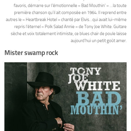
favoris, démarre sur l’émotionnelle « Bad Mouthin’ » …la toute
première chanson qu’il ait composée en 1964. Il reprend entre
autres le « Heartbreak Hotel » chanté par Elvis…qui avait lui-même
repris l’éternel « Polk Salad Annie » de Tony Joe White. Guitare
sèche et voix totalement intimiste, ce blues chair de poule laisse
aujourd’hui un petit goût amer.
Mister swamp rock