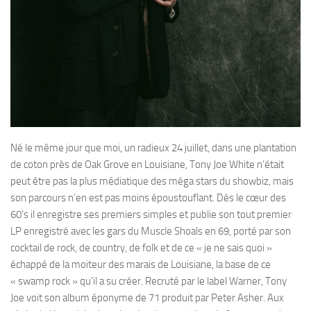
Né le même jour que moi, un radieux 24 juillet, dans une plantation
de coton près de Oak Grove en Louisiane, Tony Joe White n’était
peut être pas la plus médiatique des méga stars du showbiz, mais
son parcours n’en est pas moins époustouflant. Dés le cœur des
60’s il enregistre ses premiers simples et publie son tout premier
LP enregistré avec les gars du Muscle Shoals en 69, porté par son
cocktail de rock, de country, de folk et de ce « je ne sais quoi »
échappé de la moiteur des marais de Louisiane, la base de ce
« swamp rock » qu’il a su créer. Recruté par le label Warner, Tony
Joe voit son album éponyme de 71 produit par Peter Asher. Aux