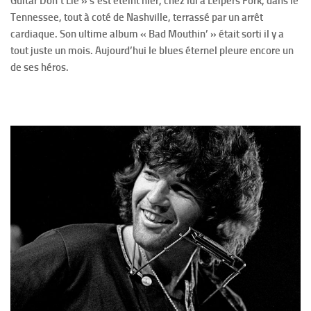
Guitar Don’t Lie » s’est éteint hier, chez lui à Leipers Fork, dans le
Tennessee, tout à coté de Nashville, terrassé par un arrêt
cardiaque. Son ultime album « Bad Mouthin’ » était sorti il y a
tout juste un mois. Aujourd’hui le blues éternel pleure encore un
de ses héros.