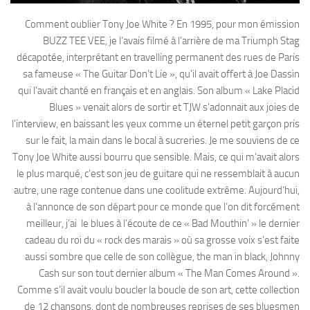
Comment oublier Tony Joe White ? En 1995, pour mon émission
BUZZ TEE VEE, je l’avais filmé à l’arrière de ma Triumph Stag
décapotée, interprétant en travelling permanent des rues de Paris
sa fameuse « The Guitar Don’t Lie », qu’il avait offert à Joe Dassin
qui l’avait chanté en français et en anglais. Son album « Lake Placid
Blues » venait alors de sortir et TJW s’adonnait aux joies de
l’interview, en baissant les yeux comme un éternel petit garçon pris
sur le fait, la main dans le bocal à sucreries. Je me souviens de ce
Tony Joe White aussi bourru que sensible. Mais, ce qui m’avait alors
le plus marqué, c’est son jeu de guitare qui ne ressemblait à aucun
autre, une rage contenue dans une coolitude extrême. Aujourd’hui,
à l’annonce de son départ pour ce monde que l’on dit forcément
meilleur, j’ai le blues à l’écoute de ce « Bad Mouthin’ » le dernier
cadeau du roi du « rock des marais » où sa grosse voix s’est faite
aussi sombre que celle de son collègue, the man in black, Johnny
Cash sur son tout dernier album « The Man Comes Around ».
Comme s’il avait voulu boucler la boucle de son art, cette collection
de 12 chansons, dont de nombreuses reprises de ses bluesmen