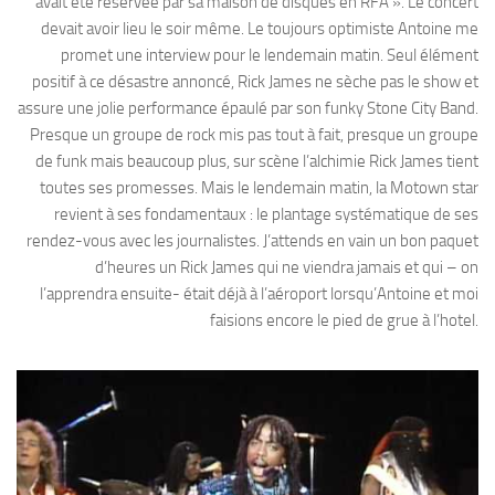
avait été réservée par sa maison de disques en RFA ». Le concert
devait avoir lieu le soir même. Le toujours optimiste Antoine me
promet une interview pour le lendemain matin. Seul élément
positif à ce désastre annoncé, Rick James ne sèche pas le show et
assure une jolie performance épaulé par son funky Stone City Band.
Presque un groupe de rock mis pas tout à fait, presque un groupe
de funk mais beaucoup plus, sur scène l’alchimie Rick James tient
toutes ses promesses. Mais le lendemain matin, la Motown star
revient à ses fondamentaux : le plantage systématique de ses
rendez-vous avec les journalistes. J’attends en vain un bon paquet
d’heures un Rick James qui ne viendra jamais et qui – on
l’apprendra ensuite- était déjà à l’aéroport lorsqu’Antoine et moi
faisions encore le pied de grue à l’hotel.