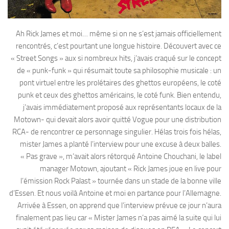
Ah Rick James et moi… même si on ne s’est jamais officiellement
rencontrés, c’est pourtant une longue histoire. Découvert avec ce
« Street Songs » aux si nombreux hits, j’avais craqué sur le concept
de « punk-funk » qui résumait toute sa philosophie musicale : un
pont virtuel entre les prolétaires des ghettos européens, le coté
punk et ceux des ghettos américains, le coté funk. Bien entendu,
j’avais immédiatement proposé aux représentants locaux de la
Motown- qui devait alors avoir quitté Vogue pour une distribution
RCA- de rencontrer ce personnage singulier. Hélas trois fois hélas,
mister James a planté l’interview pour une excuse à deux balles.
« Pas grave », m’avait alors rétorqué Antoine Chouchani, le label
manager Motown, ajoutant « Rick James joue en live pour
l’émission Rock Palast » tournée dans un stade de la bonne ville
d’Essen. Et nous voilà Antoine et moi en partance pour l’Allemagne.
Arrivée à Essen, on apprend que l’interview prévue ce jour n’aura
finalement pas lieu car « Mister James n’a pas aimé la suite qui lui