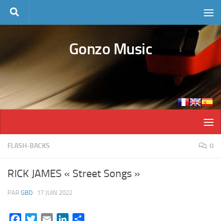
Skip to content
Gonzo Music
FLASH-BACKS
0
RICK JAMES « Street Songs »
PAR
GBD
·
17 JUIN 2022
Facebook
Twitter
Email
LinkedIn
Partager