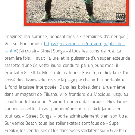
Imaginez ma surprise, pendant mes six semaines d’Amerique (
Voir sur Gonzomusic
https://gonzomusic.fr/un-autographe-de-
la.html
) j’ai croisé « Street Songs » à tous les coins de rue. La
première fois, il avait l’allure et la puissance d’un super lecteur de
cassette d’une Corvette jaune conduite par un jeune mec : il
écoutait « Give It To Me » à pleins tubes. Ensuite, ce Rick-là je l’ai
croisé des dizaines de fois sur la plage par chaine hifi portable et
à fond la caisse interposée. Dans les boites, dans la rue même,
dans un magasin de Tijuana, ville frontière du Mexique. Jusqu’au
chauffeur de taxi pour LA airport qui écoutait lui aussi Rick James
sur une cassette. Un vrai phénomène social ce Rick James; en
tout cas. « Street Songs » porte admirablement bien son titre.
Sur Venice Beach, tous les roller skaters sont fous de « Super
Freak », les vendeuses et les danseuses s’éclatent sur « Give It To