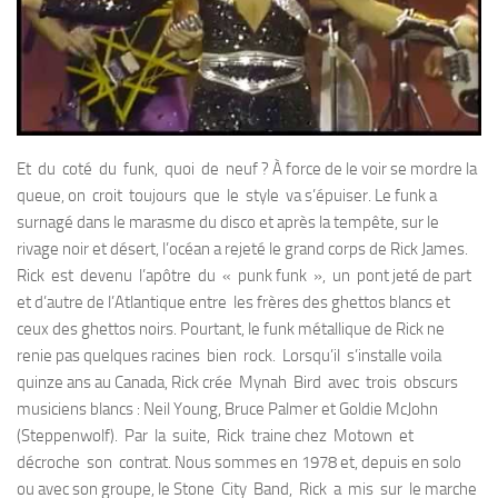
Et du coté du funk, quoi de neuf ? À force de le voir se mordre la
queue, on croit toujours que le style va s’épuiser. Le funk a
surnagé dans le marasme du disco et après la tempête, sur le
rivage noir et désert, l’océan a rejeté le grand corps de Rick James.
Rick est devenu l’apôtre du « punk funk », un pont jeté de part
et d’autre de l’Atlantique entre les frères des ghettos blancs et
ceux des ghettos noirs. Pourtant, le funk métallique de Rick ne
renie pas quelques racines bien rock. Lorsqu’il s’installe voila
quinze ans au Canada, Rick crée Mynah Bird avec trois obscurs
musiciens blancs : Neil Young, Bruce Palmer et Goldie McJohn
(Steppenwolf). Par la suite, Rick traine chez Motown et
décroche son contrat. Nous sommes en 1978 et, depuis en solo
ou avec son groupe, le Stone City Band, Rick a mis sur le marche