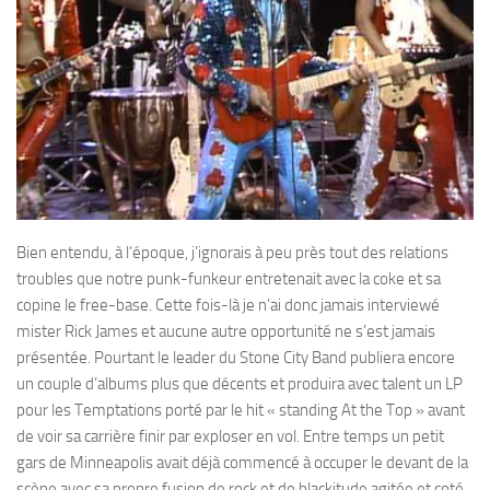
Bien entendu, à l’époque, j’ignorais à peu près tout des relations
troubles que notre punk-funkeur entretenait avec la coke et sa
copine le free-base. Cette fois-là je n’ai donc jamais interviewé
mister Rick James et aucune autre opportunité ne s’est jamais
présentée. Pourtant le leader du Stone City Band publiera encore
un couple d’albums plus que décents et produira avec talent un LP
pour les Temptations porté par le hit « standing At the Top » avant
de voir sa carrière finir par exploser en vol. Entre temps un petit
gars de Minneapolis avait déjà commencé à occuper le devant de la
scène avec sa propre fusion de rock et de blackitude agitée et coté