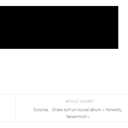
ARTICLE SUIVANT
Surprise… Drake sort un nouvel album « Honestly,
Nevermind »