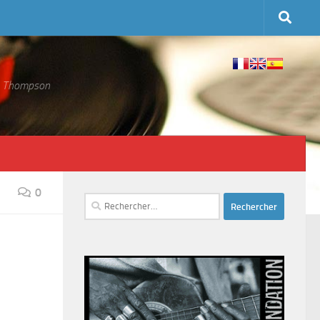
 S. Thompson
0
Rechercher :