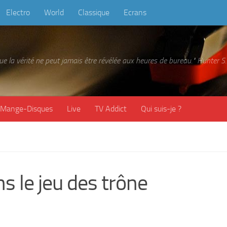
Electro
World
Classique
Ecrans
 que la vérité ne peut jamais être révélée aux heures de bureau." Hunter
Mange-Disques
Live
TV Addict
Qui suis-je ?
 le jeu des trône