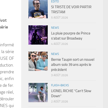
EDITO
SI TRISTE DE VOIR PARTIR
TRISTAM
5 AOÛT 2026
ivot
série
NEWS
La pluie pourpre de Prince
s’abat sur Broadway
4 AOÛT 2026
 informé
la série
NEWS
HOUSE OF
Bernie Taupin sort un nouvel
album solo 39 ans après le
duction.
précédent
reprendre
3 AOÛT 2026
ic, enfin
e de fer.
FLASH-BACKS
LIONEL RICHIE “Can’t Slow
ge réel,
Down”
dérouler
2 AOÛT 2026
NES qui