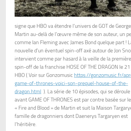
signe que HBO va étendre l’univers de GOT de George
Martin au-delà de l’œuvre même de son auteur, un p
comme Ian Fleming avec James Bond quelque part ! L
nouvelle d’un éventuel spin-off axé autour de Jon Sn
intervient comme par hasard à la veille de la premièr
spin-off de la franchise HOSE OF THE DRAGON le 21 
HBO ( Voir sur Gonzomusic
https://gonzomusic.fr/apr
game-of-thrones-voici-son-prequel-house-of-the-
dragon.html
). La série de 10 épisodes, qui se déroul
avant GAME OF THRONES est par contre basée sur l
« Fire and Blood » de Martin et suit la Maison Targary
famille de dragonniers dont Daenerys Targaryen est
l’héritière.