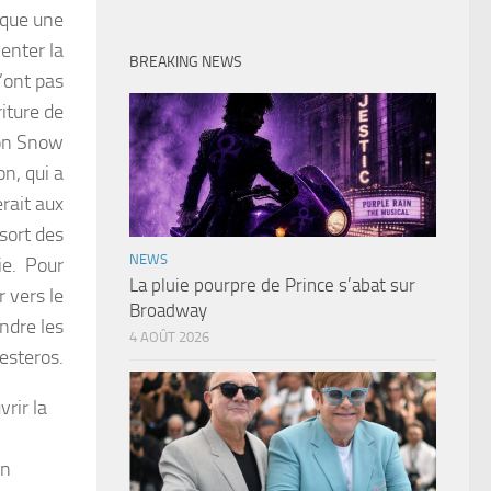
sque une
enter la
BREAKING NEWS
’ont pas
riture de
Jon Snow
on, qui a
rait aux
 sort des
NEWS
ie. Pour
La pluie pourpre de Prince s’abat sur
 vers le
Broadway
ndre les
4 AOÛT 2026
esteros.
rir la
on