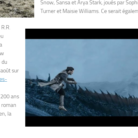
Snow, Sansa et Arya Stark, joués par Soph
Turner et Maisie Williams. Ce serait égale
 R.R.
eu
a
ow
e du
août sur
es-
e 200 ans
e roman
en, la