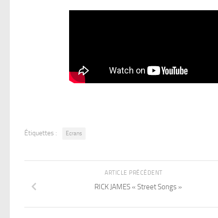
Étiquettes :
Ecrans
ARTICLE PRÉCÉDENT
RICK JAMES « Street Songs »