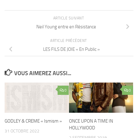
ARTICLE SUIVANT
Neil Young entre en Résistance
ARTICLE PRÉCÉDENT
LES FILS DE JOIE « En Public »
VOUS AIMEREZ AUSSI...
0
0
GODLEY & CREME « Ismism »
ONCE UPON A TIME IN
HOLLYWOOD
31 OCTOBRE 2022
2 SEPTEMBRE 2019