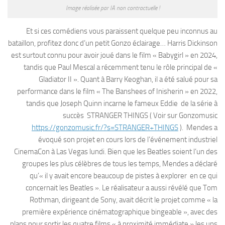
Image réalisée par IA non contractuelle !
Et si ces comédiens vous paraissent quelque peu inconnus au
bataillon, profitez donc d’un petit Gonzo éclairage… Harris Dickinson
est surtout connu pour avoir joué dans le film « Babygirl » en 2024,
tandis que Paul Mescal a récemment tenu le rôle principal de «
Gladiator II ». Quant à Barry Keoghan, il a été salué pour sa
performance dans le film « The Banshees of Inisherin » en 2022,
tandis que Joseph Quinn incarne le fameux Eddie de la série à
succès STRANGER THINGS ( Voir sur Gonzomusic
https://gonzomusic.fr/?s=STRANGER+THINGS
). Mendes a
évoqué son projet en cours lors de l’événement industriel
CinemaCon à Las Vegas lundi. Bien que les Beatles soient l’un des
groupes les plus célèbres de tous les temps, Mendes a déclaré
qu’« il y avait encore beaucoup de pistes à explorer en ce qui
concernait les Beatles ». Le réalisateur a aussi révélé que Tom
Rothman, dirigeant de Sony, avait décrit le projet comme « la
première expérience cinématographique bingeable », avec des
plans pour sortir les quatre films « à proximité immédiate » les uns