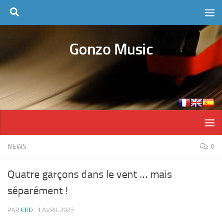
Skip to content
Gonzo Music
NEWS
0
Quatre garçons dans le vent … mais
séparément !
PAR
GBD
·
1 AVRIL 2025