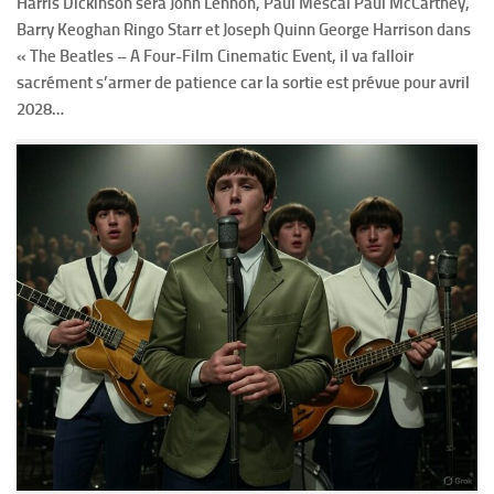
Harris Dickinson sera John Lennon, Paul Mescal Paul McCartney,
Barry Keoghan Ringo Starr et Joseph Quinn George Harrison dans
« The Beatles – A Four-Film Cinematic Event, il va falloir
sacrément s’armer de patience car la sortie est prévue pour avril
2028…