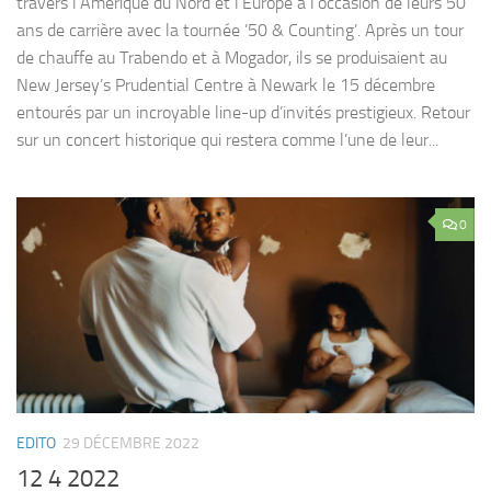
travers l’Amérique du Nord et l’Europe à l’occasion de leurs 50
ans de carrière avec la tournée ’50 & Counting’. Après un tour
de chauffe au Trabendo et à Mogador, ils se produisaient au
New Jersey’s Prudential Centre à Newark le 15 décembre
entourés par un incroyable line-up d’invités prestigieux. Retour
sur un concert historique qui restera comme l’une de leur...
0
EDITO
29 DÉCEMBRE 2022
12 4 2022