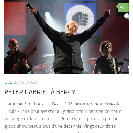
3
LIVE
26 MAI 2023
PETER GABRIEL À BERCY
L’ami Zen Smith était à l’ex-POPB désormais renommée la
Bidule Arena pour assister au grand retour parisien de notre
archange rock favori, mister Peter Gabriel pour son premier
grand show depuis plus d’une décennie. Vingt deux titres