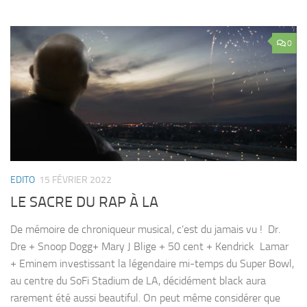
0
EDITO
15 FÉVRIER 2022
LE SACRE DU RAP À LA
De mémoire de chroniqueur musical, c’est du jamais vu ! Dr.
Dre + Snoop Dogg+ Mary J Blige + 50 cent + Kendrick Lamar
+ Eminem investissant la légendaire mi-temps du Super Bowl,
au centre du SoFi Stadium de LA, décidément black aura
rarement été aussi beautiful. On peut même considérer que