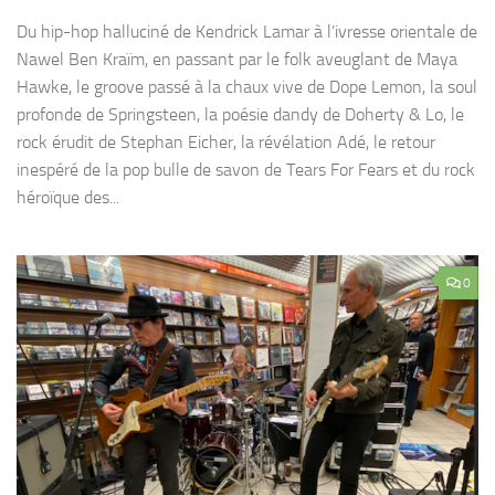
Du hip-hop halluciné de Kendrick Lamar à l’ivresse orientale de
Nawel Ben Kraïm, en passant par le folk aveuglant de Maya
Hawke, le groove passé à la chaux vive de Dope Lemon, la soul
profonde de Springsteen, la poésie dandy de Doherty & Lo, le
rock érudit de Stephan Eicher, la révélation Adé, le retour
inespéré de la pop bulle de savon de Tears For Fears et du rock
héroïque des...
0