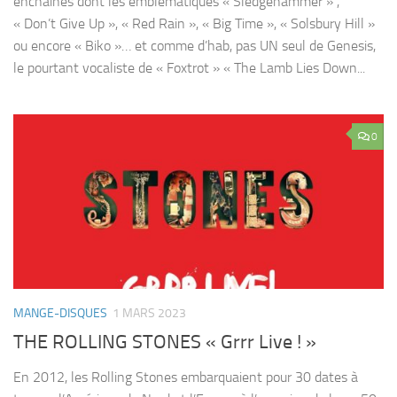
enchainés dont les emblématiques « Sledgehammer » ,
« Don’t Give Up », « Red Rain », « Big Time », « Solsbury Hill »
ou encore « Biko »… et comme d’hab, pas UN seul de Genesis,
le pourtant vocaliste de « Foxtrot » « The Lamb Lies Down...
0
MANGE-DISQUES
1 MARS 2023
THE ROLLING STONES « Grrr Live ! »
En 2012, les Rolling Stones embarquaient pour 30 dates à