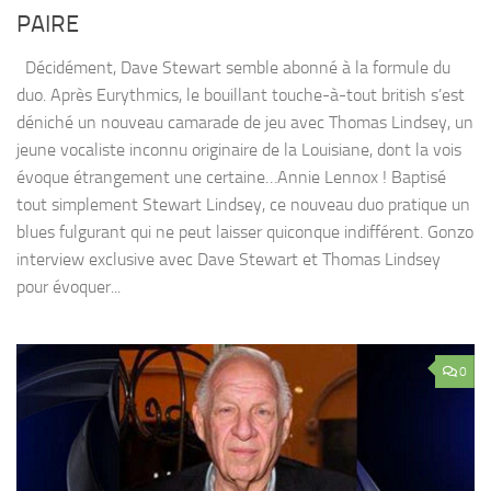
PAIRE
Décidément, Dave Stewart semble abonné à la formule du
duo. Après Eurythmics, le bouillant touche-à-tout british s’est
déniché un nouveau camarade de jeu avec Thomas Lindsey, un
jeune vocaliste inconnu originaire de la Louisiane, dont la vois
évoque étrangement une certaine…Annie Lennox ! Baptisé
tout simplement Stewart Lindsey, ce nouveau duo pratique un
blues fulgurant qui ne peut laisser quiconque indifférent. Gonzo
interview exclusive avec Dave Stewart et Thomas Lindsey
pour évoquer...
0