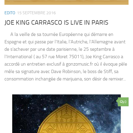
EDITO
15 SEPTEMBRE 2016
JOE KING CARRASCO IS LIVE IN PARIS
A la veille de sa tournée Européenne qui démarre en
Espagne et qui passe par l’Italie, l’Autriche, l’Allemagne avant
de s’achever par une date parisienne, le 25 septembre à
l’International ( au 57 rue Moret 75011), Joe King Carrasco a
accordé un entretien exclusif à gonzomusic.fr où il évoque pèle
mêle sa signature avec Dave Robinson, le boss de Stiff, sa
consommation inchangée de marijuana, son désir de remixer...
0