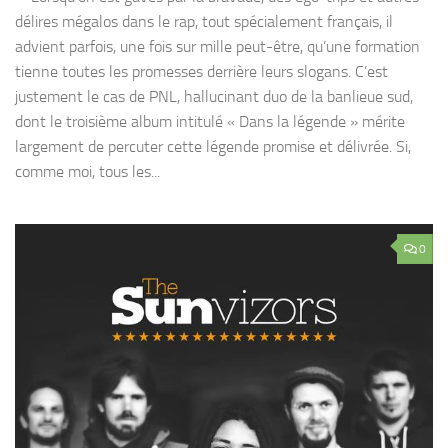
délires mégalos dans le rap, tout spécialement français, il
advient parfois, une fois sur mille peut-être, qu’une formation
tienne toutes les promesses derrière leurs slogans. C’est
justement le cas de PNL, hallucinant duo de la banlieue sud,
dont le troisième album intitulé « Dans la légende » mérite
largement de percuter cette légende promise et délivrée. Si,
comme moi, tous les...
0