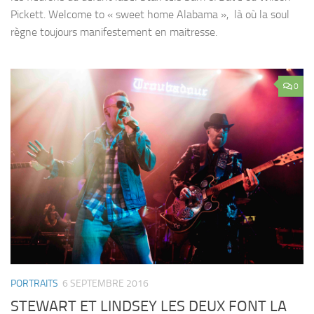
Pickett. Welcome to « sweet home Alabama », là où la soul
règne toujours manifestement en maitresse.
0
PORTRAITS
6 SEPTEMBRE 2016
STEWART ET LINDSEY LES DEUX FONT LA