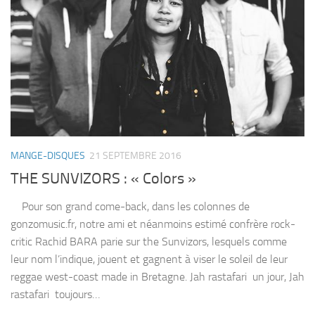
MANGE-DISQUES
21 SEPTEMBRE 2016
THE SUNVIZORS : « Colors »
Pour son grand come-back, dans les colonnes de
gonzomusic.fr, notre ami et néanmoins estimé confrère rock-
critic Rachid BARA parie sur the Sunvizors, lesquels comme
leur nom l’indique, jouent et gagnent à viser le soleil de leur
reggae west-coast made in Bretagne. Jah rastafari un jour, Jah
rastafari toujours…