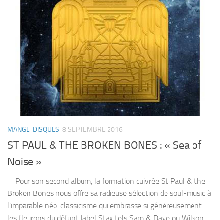
MANGE-DISQUES
8 SEPTEMBRE 2016
ST PAUL & THE BROKEN BONES : « Sea of
Noise »
Pour son second album, la formation cuivrée St Paul & the
Broken Bones nous offre sa radieuse sélection de soul-music à
l’imparable néo-classicisme qui embrasse si généreusement
les fleurons du défunt label Stax tels Sam & Dave ou Wilson