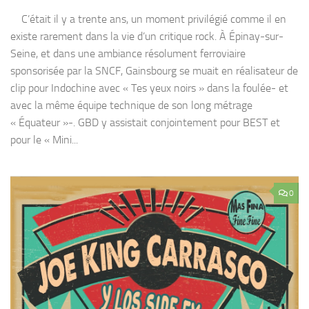
C’était il y a trente ans, un moment privilégié comme il en
existe rarement dans la vie d’un critique rock. À Épinay-sur-
Seine, et dans une ambiance résolument ferroviaire
sponsorisée par la SNCF, Gainsbourg se muait en réalisateur de
clip pour Indochine avec « Tes yeux noirs » dans la foulée- et
avec la même équipe technique de son long métrage
« Équateur »-. GBD y assistait conjointement pour BEST et
pour le « Mini...
0