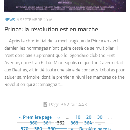
NEWS
5 SEPTEMBRE 2016
Prince: la révolution est en marche
Après le choc initial de la mort tragique de Prince en avril
dernier, les hommages n’ont guère cessé de se multiplier. Il
n’est donc pas surprenant que le légendaire club the First
Avenue, qui est au Kid de Minneapolis ce que the Cavern était
aux Beatles, ait initié toute une série de concerts-tributes pour
saluer sa mémoire, dont le premier a réuni les membres de the
Revolution qui accompagnait...
Page 362 sur 443
« Première page
«
…
10
20
30
…
360
361
362
363
364
…
370
380
390
…
»
Dernière page »