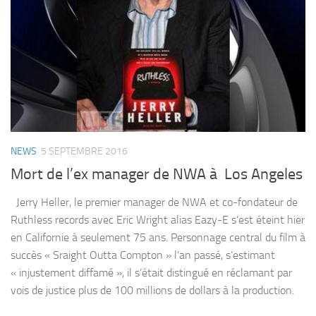
NEWS
5 SEPTEMBRE 2016
Mort de l’ex manager de NWA à Los Angeles
Jerry Heller, le premier manager de NWA et co-fondateur de
Ruthless records avec Eric Wright alias Eazy-E s’est éteint hier
en Californie à seulement 75 ans. Personnage central du film à
succès « Sraight Outta Compton » l’an passé, s’estimant
« injustement diffamé », il s’était distingué en réclamant par
vois de justice plus de 100 millions de dollars à la production.