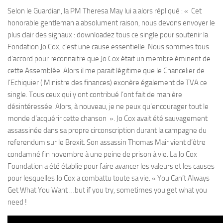
Selon le Guardian, la PM Theresa May lui a alors répliqué : « Cet
honorable gentleman a absolument raison, nous devons envoyer le
plus clair des signaux : downloadez tous ce single pour soutenir la
Fondation Jo Cox, c’est une cause essentielle. Nous sommes tous
d’accord pour reconnaitre que Jo Cox était un membre éminent de
cette Assemblée. Alors il me parait légitime que le Chancelier de
l’Echiquier ( Ministre des finances) exonère également de TVA ce
single. Tous ceux qui y ont contribué l’ont fait de manière
désintéressée. Alors, à nouveau, je ne peux qu’encourager tout le
monde d’acquérir cette chanson ». Jo Cox avait été sauvagement
assassinée dans sa propre circonscription durant la campagne du
referendum sur le Brexit. Son assassin Thomas Mair vient d’être
condamné fin novembre à une peine de prison à vie. La Jo Cox
Foundation a été établie pour faire avancer les valeurs et les causes
pour lesquelles Jo Cox a combattu toute sa vie. « You Can’t Always
Get What You Want …but if you try, sometimes you get what you
need !