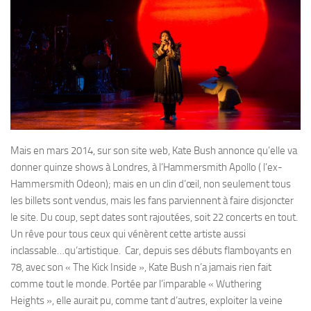
Mais en mars 2014, sur son site web, Kate Bush annonce qu’elle va
donner quinze shows à Londres, à l’Hammersmith Apollo ( l’ex-
Hammersmith Odeon); mais en un clin d’œil, non seulement tous
les billets sont vendus, mais les fans parviennent à faire disjoncter
le site. Du coup, sept dates sont rajoutées, soit 22 concerts en tout.
Un rêve pour tous ceux qui vénèrent cette artiste aussi
inclassable…qu’artistique. Car, depuis ses débuts flamboyants en
78, avec son « The Kick Inside », Kate Bush n’a jamais rien fait
comme tout le monde. Portée par l’imparable « Wuthering
Heights », elle aurait pu, comme tant d’autres, exploiter la veine