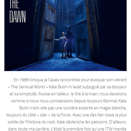
En 1989 lorsque je l’avais rencontrée pour évoquer son vibrant
« The Sensual World » Kate Bush m’avait subjugué par sa douceur
et sa simplicité. Assise en tailleur, le thé à la main, nous devisions
comme si nous nous connaissions depuis toujours.Normal, Kate
Bush n’est-elle pas une sorcière experte en magie blanche,
toujours du côté « clair « de la Force. Avec une des fan-base la plus
solide de l’Histoire du rock, Kate déclenche les passions. D’ailleurs,
dans toute ma carrière, c’était la première fois qu’une ITW menée