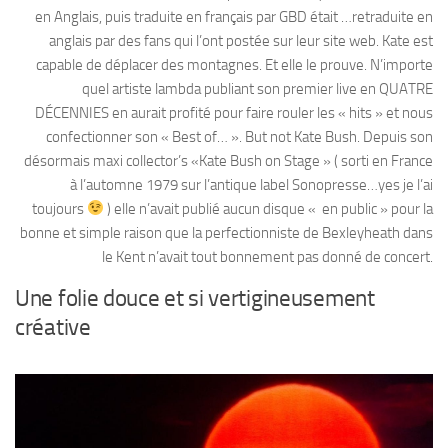
en Anglais, puis traduite en français par GBD était …retraduite en
anglais par des fans qui l’ont postée sur leur site web. Kate est
capable de déplacer des montagnes. Et elle le prouve. N’importe
quel artiste lambda publiant son premier live en QUATRE
DÉCENNIES en aurait profité pour faire rouler les « hits » et nous
confectionner son « Best of… ». But not Kate Bush. Depuis son
désormais maxi collector’s «Kate Bush on Stage » ( sorti en France
à l’automne 1979 sur l’antique label Sonopresse…yes je l’ai
toujours
) elle n’avait publié aucun disque « en public » pour la
bonne et simple raison que la perfectionniste de Bexleyheath dans
le Kent n’avait tout bonnement pas donné de concert.
Une folie douce et si vertigineusement
créative