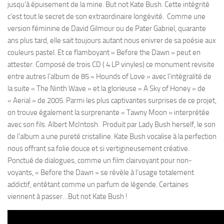
jusqu’à épuisement de la mine. But not Kate Bush. Cette intégrité
c’est tout le secret de son extraordinaire longévité. Comme une
version féminine de David Gilmour ou de Pater Gabriel, quarante
ans plus tard, elle sait toujours autant nous enivrer de sa poésie aux
couleurs pastel. Et ce flamboyant « Before the Dawn » peut en
attester. Composé de trois CD ( 4 LP vinyles) ce monument revisite
entre autres l’album de 85 « Hounds of Love » avec l’intégralité de
la suite « The Ninth Wave » et la glorieuse « A Sky of Honey » de
« Aerial » de 2005. Parmi les plus captivantes surprises de ce projet,
on trouve également la surprenante « Tawny Moon » interprétée
avec son fils. Albert McIntosh. Produit par Lady Bush herself, le son
de l’album a une pureté cristalline. Kate Bush vocalise à la perfection
nous offrant sa folie douce et si vertigineusement créative.
Ponctué de dialogues, comme un film clairvoyant pour non-
voyants, « Before the Dawn » se révèle à l’usage totalement
addictif, entêtant comme un parfum de légende. Certaines
viennent à passer…But not Kate Bush !