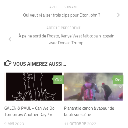
ARTICLE SUIVANT
Qui veut réaliser trois clips pour Elton John ?
ARTICLE PRÉCÉDENT
À peine sorti de l’hosto, Kanye West fait copain-copain
avec Donald Trump
VOUS AIMEREZ AUSSI...
0
0
GALEN & PAUL « Can We Do
Planant le canon à vapeur de
Tomorrow Another Day ? »
beuh sur scène
9 MAI 2023
11 OCTOBRE 2022