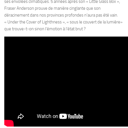
ses envolées climatiques. 5 années après son « Little Glass Box »,
Fraser Anderson prouve de manière cinglante que son
déracinement dans nos provinces profondes n’aura pas été vain.
« Under the Cover of Lighthness », « sous le couvert de la lumière»
que trouve-t-on sinon l’émotion à l’état brut ?