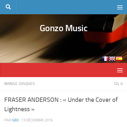
Skip to content
Gonzo Music
MANGE-DISQUES
0
FRASER ANDERSON : « Under the Cover of
Lightness »
PAR
GBD
·
13 DÉCEMBRE 2016