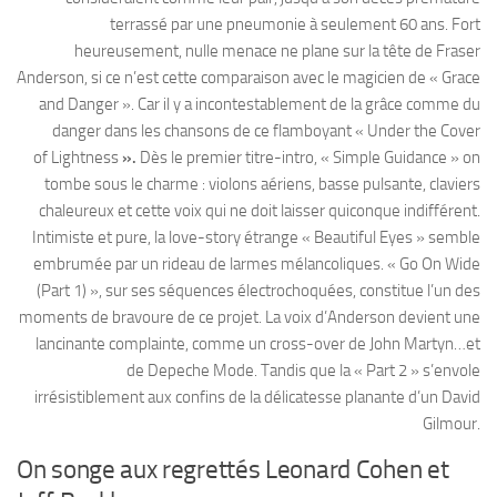
terrassé par une pneumonie à seulement 60 ans. Fort
heureusement, nulle menace ne plane sur la tête de Fraser
Anderson, si ce n’est cette comparaison avec le magicien de « Grace
and Danger ». Car il y a incontestablement de la grâce comme du
danger dans les chansons de ce flamboyant « Under the Cover
of Lightness
».
Dès le premier titre-intro, « Simple Guidance » on
tombe sous le charme : violons aériens, basse pulsante, claviers
chaleureux et cette voix qui ne doit laisser quiconque indifférent.
Intimiste et pure, la love-story étrange « Beautiful Eyes » semble
embrumée par un rideau de larmes mélancoliques. « Go On Wide
(Part 1) », sur ses séquences électrochoquées, constitue l’un des
moments de bravoure de ce projet. La voix d’Anderson devient une
lancinante complainte, comme un cross-over de John Martyn…et
de Depeche Mode. Tandis que la « Part 2 » s’envole
irrésistiblement aux confins de la délicatesse planante d’un David
Gilmour.
On songe aux regrettés Leonard Cohen et