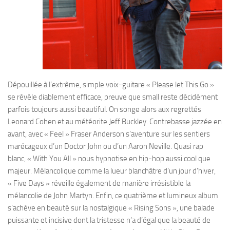
Dépouillée à l’extrême, simple voix-guitare « Please let This Go »
se révèle diablement efficace, preuve que small reste décidément
parfois toujours aussi beautiful. On songe alors aux regrettés
Leonard Cohen et au météorite Jeff Buckley. Contrebasse jazzée en
avant, avec « Feel » Fraser Anderson s’aventure sur les sentiers
marécageux d’un Doctor John ou d’un Aaron Neville. Quasi rap
blanc, « With You All » nous hypnotise en hip-hop aussi cool que
majeur. Mélancolique comme la lueur blanchâtre d’un jour d’hiver,
« Five Days » réveille également de manière irrésistible la
mélancolie de John Martyn. Enfin, ce quatrième et lumineux album
s’achève en beauté sur la nostalgique « Rising Sons », une balade
puissante et incisive dont la tristesse n’a d’égal que la beauté de