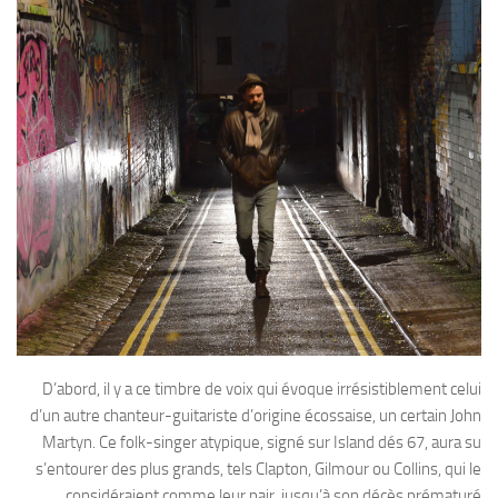
D’abord, il y a ce timbre de voix qui évoque irrésistiblement celui
d’un autre chanteur-guitariste d’origine écossaise, un certain John
Martyn. Ce folk-singer atypique, signé sur Island dés 67, aura su
s’entourer des plus grands, tels Clapton, Gilmour ou Collins, qui le
considéraient comme leur pair, jusqu’à son décès prématuré