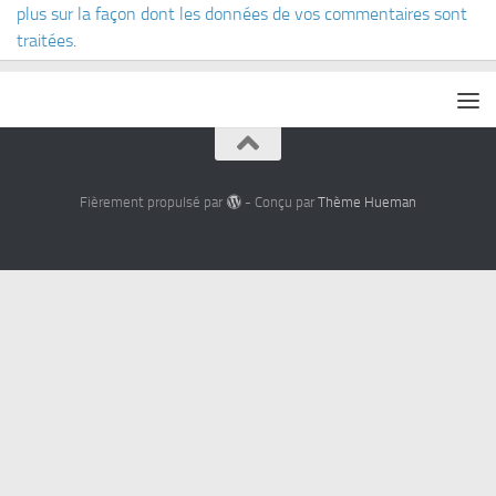
plus sur la façon dont les données de vos commentaires sont
traitées
.
Fièrement propulsé par
- Conçu par
Thème Hueman