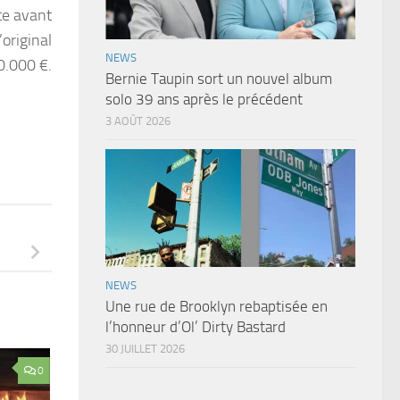
ste avant
original
NEWS
0.000 €.
Bernie Taupin sort un nouvel album
solo 39 ans après le précédent
3 AOÛT 2026
!
NEWS
Une rue de Brooklyn rebaptisée en
l’honneur d’Ol’ Dirty Bastard
30 JUILLET 2026
0