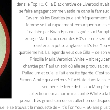
dans le Top 10. Cilla Black native de Liverpool avait
se faire engager comme vestiaire dans le fameux 
Cavern où les Beatles jouaient fréquemment. 
femme se fait rapidement remarquer par les F
Coachée par Brian Epstein, signée sur Parlop
George Martin, au cœur des 60’s rien ne sembl
résister à la petite anglaise. « It’s For You 
quatrième hit. La légende veut que Cilla – de son 
Priscilla Maria Veronica White – ait reçu ce
chantée par Paul un soir où elle se produisait a
Palladium et qu’elle l’ait ensuite égarée. C’est 
Simon White qui a retrouvé l’acétate dans la colle
son père, le frère de Cilla. « Mon père
collectionneur acharné » a confié White à la 
prenait très grand soin de sa collection de disques.
lle se trouvait la maquette de « It’s For You ». 50 ans plus t