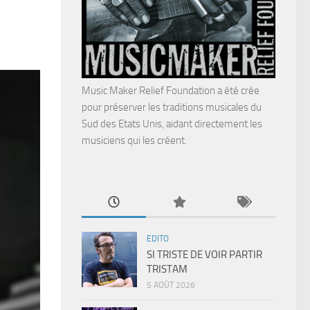
Music Maker Relief Foundation a été crée
pour préserver les traditions musicales du
Sud des Etats Unis, aidant directement les
musiciens qui les créent.
EDITO
SI TRISTE DE VOIR PARTIR
TRISTAM
5 AOÛT 2026