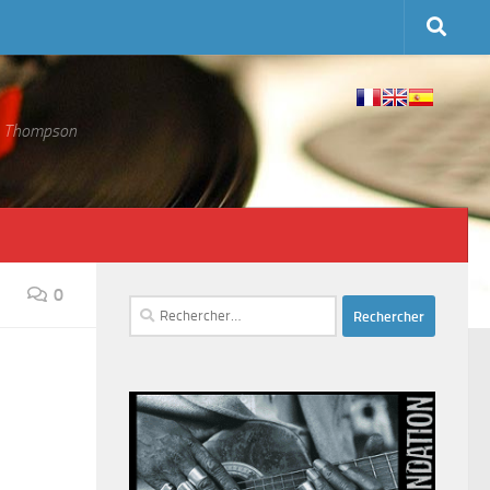
 S. Thompson
0
Rechercher :