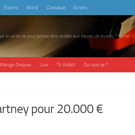
Electro
World
Classique
Ecrans
 que la vérité ne peut jamais être révélée aux heures de bureau." Hunter
Mange-Disques
Live
TV Addict
Qui suis-je ?
rtney pour 20.000 €