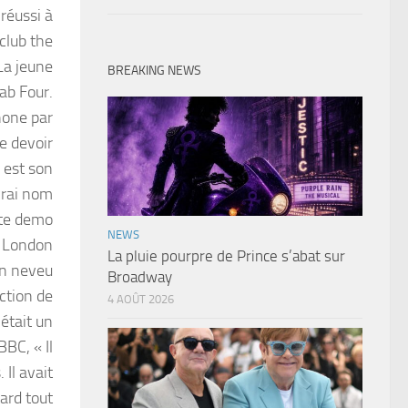
 réussi à
club the
La jeune
BREAKING NEWS
ab Four.
hone par
e devoir
» est son
vrai nom
tte demo
NEWS
u London
La pluie pourpre de Prince s’abat sur
son neveu
Broadway
ction de
4 AOÛT 2026
 était un
BBC, « Il
 Il avait
ard tout