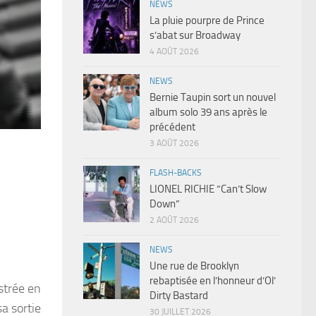
NEWS
La pluie pourpre de Prince
s’abat sur Broadway
4 AOÛT 2026
NEWS
Bernie Taupin sort un nouvel
album solo 39 ans après le
précédent
3 AOÛT 2026
FLASH-BACKS
LIONEL RICHIE “Can’t Slow
Down”
2 AOÛT 2026
NEWS
Une rue de Brooklyn
rebaptisée en l’honneur d’Ol’
strée en
Dirty Bastard
sa sortie
30 JUILLET 2026