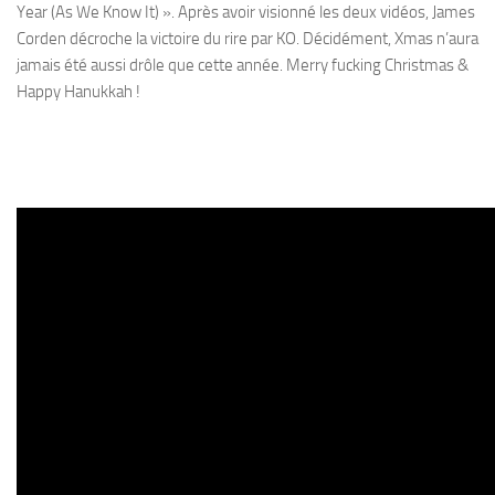
Year (As We Know It) ». Après avoir visionné les deux vidéos, James
Corden décroche la victoire du rire par KO. Décidément, Xmas n’aura
jamais été aussi drôle que cette année. Merry fucking Christmas &
Happy Hanukkah !