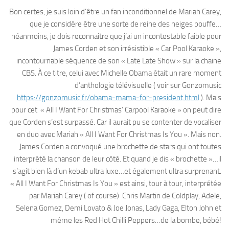
Bon certes, je suis loin d’être un fan inconditionnel de Mariah Carey,
que je considère être une sorte de reine des neiges pouffe…
néanmoins, je dois reconnaitre que j’ai un incontestable faible pour
James Corden et son irrésistible « Car Pool Karaoke »,
incontournable séquence de son « Late Late Show » sur la chaine
CBS. À ce titre, celui avec Michelle Obama était un rare moment
d’anthologie télévisuelle ( voir sur Gonzomusic
https://gonzomusic.fr/obama-mama-for-president.html
). Mais
pour cet « All I Want For Christmas’ Carpool Karaoke » on peut dire
que Corden s’est surpassé. Car il aurait pu se contenter de vocaliser
en duo avec Mariah « All I Want For Christmas Is You ». Mais non.
James Corden a convoqué une brochette de stars qui ont toutes
interprété la chanson de leur côté. Et quand je dis « brochette »…il
s’agit bien là d’un kebab ultra luxe…et également ultra surprenant.
« All I Want For Christmas Is You » est ainsi, tour à tour, interprétée
par Mariah Carey ( of course) Chris Martin de Coldplay, Adele,
Selena Gomez, Demi Lovato & Joe Jonas, Lady Gaga, Elton John et
même les Red Hot Chilli Peppers…de la bombe, bébé!