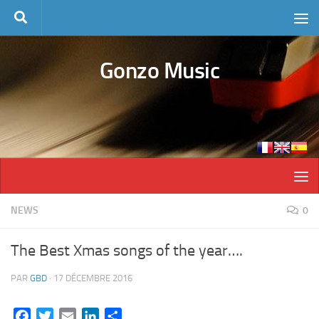
Skip to content
Gonzo Music
NEWS
0
The Best Xmas songs of the year….
PAR
GBD
·
17 DÉCEMBRE 2016
Facebook
Twitter
Email
LinkedIn
Partager