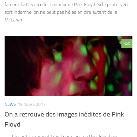
fameux batteur-collectionneur de Pink Floyd. Si le pilote s’en
sort indemne, on ne peut pas hélas en dire autant de la
McLaren.
0
NEWS
18 MARS 2017
On a retrouvé des images inédites de Pink
Floyd
Ce sont carrément trois tournages de Pink Floyd qui