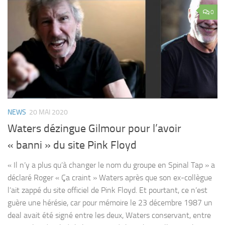
0
NEWS
20 MAI 2020
Waters dézingue Gilmour pour l’avoir
« banni » du site Pink Floyd
« Il n’y a plus qu’à changer le nom du groupe en Spinal Tap » a
déclaré Roger « Ça craint » Waters après que son ex-collègue
l’ait zappé du site officiel de Pink Floyd. Et pourtant, ce n’est
guère une hérésie, car pour mémoire le 23 décembre 1987 un
deal avait été signé entre les deux, Waters conservant, entre