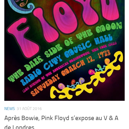
NEWS
31 AOÛT 2016
Après Bowie, Pink Floyd s’expose au V & A
de Londres