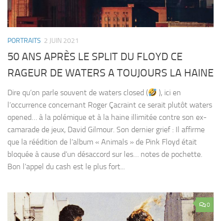
PORTRAITS
2 JUIN 2021
50 ANS APRÈS LE SPLIT DU FLOYD CE
RAGEUR DE WATERS A TOUJOURS LA HAINE
Dire qu’on parle souvent de waters closed (
), ici en
l’occurrence concernant Roger Çacraint ce serait plutôt waters
opened… à la polémique et à la haine illimitée contre son ex-
camarade de jeux, David Gilmour. Son dernier grief : Il affirme
que la réédition de l’album « Animals » de Pink Floyd était
bloquée à cause d’un désaccord sur les… notes de pochette.
Bon l’appel du cash est le plus fort...
0