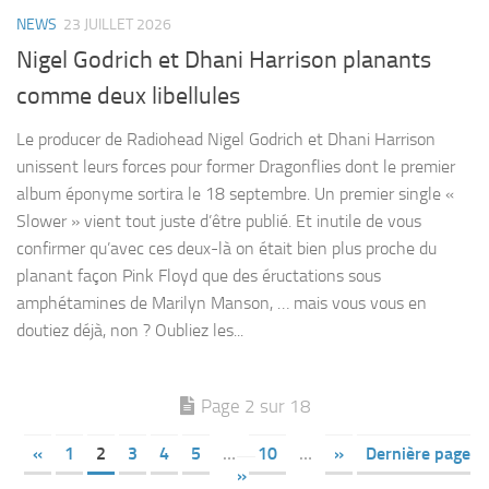
NEWS
23 JUILLET 2026
Nigel Godrich et Dhani Harrison planants
comme deux libellules
Le producer de Radiohead Nigel Godrich et Dhani Harrison
unissent leurs forces pour former Dragonflies dont le premier
album éponyme sortira le 18 septembre. Un premier single «
Slower » vient tout juste d’être publié. Et inutile de vous
confirmer qu’avec ces deux-là on était bien plus proche du
planant façon Pink Floyd que des éructations sous
amphétamines de Marilyn Manson, … mais vous vous en
doutiez déjà, non ? Oubliez les...
Page 2 sur 18
«
1
2
3
4
5
…
10
…
»
Dernière page
»