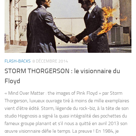
FLASH-BACKS
8 DÉCEMBRE 2014
STORM THORGERSON : le visionnaire du
Floyd
« Mind Over Matter : the images of Pink Floyd » par Storm
Thorgerson, luxueux ouvrage tiré à moins de mille exemplaires
vient d’être édité. Storm, légende du rock-biz, à la tête de son
studio Hipgnosis a signé la quasi intégralité des pochettes du
fameux groupe planant et s’il nous a quitté en avril 2013 son
œuvre visionnaire défie le temps. La preuve ! En 1984, je