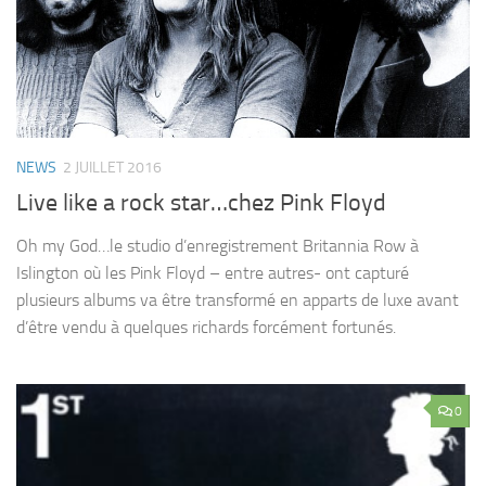
NEWS
2 JUILLET 2016
Live like a rock star…chez Pink Floyd
Oh my God…le studio d’enregistrement Britannia Row à
Islington où les Pink Floyd – entre autres- ont capturé
plusieurs albums va être transformé en apparts de luxe avant
d’être vendu à quelques richards forcément fortunés.
0