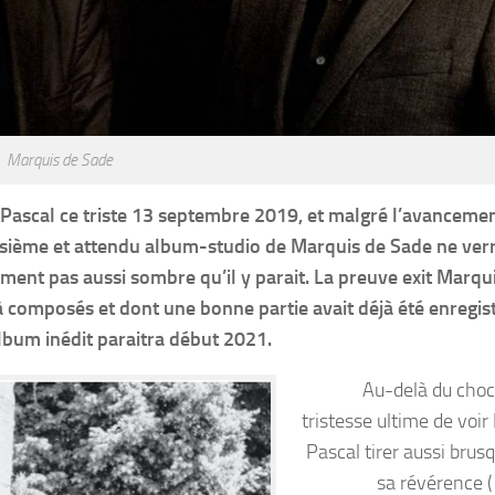
Marquis de Sade
pe Pascal ce triste 13 septembre 2019, et malgré l’avanceme
roisième et attendu album-studio de Marquis de Sade ne verr
ement pas aussi sombre qu’il y parait. La preuve exit Marqu
à composés et dont une bonne partie avait déjà été enregis
album inédit paraitra début 2021.
Au-delà du choc 
tristesse ultime de voir
Pascal tirer aussi bru
sa révérence (