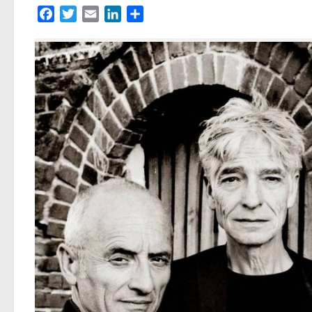
Facebook
Twitter
Email
LinkedIn
Partager