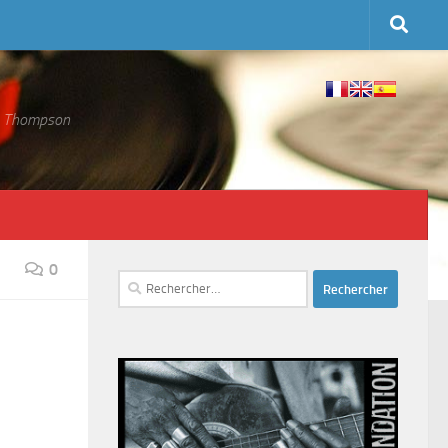
 S. Thompson
0
Rechercher :