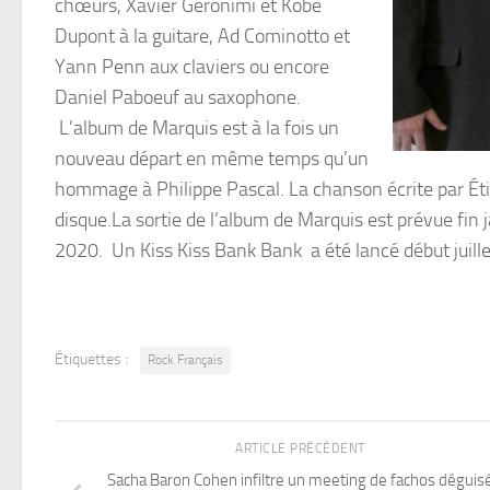
chœurs, Xavier Géronimi et Kobe
Dupont à la guitare, Ad Cominotto et
Yann Penn aux claviers ou encore
Daniel Paboeuf au saxophone.
L’album de Marquis est à la fois un
nouveau départ en même temps qu’un
hommage à Philippe Pascal. La chanson écrite par Étien
disque.La sortie de l’album de Marquis est prévue fin 
2020. Un Kiss Kiss Bank Bank a été lancé début juillet 
Étiquettes :
Rock Français
ARTICLE PRÉCÉDENT
Sacha Baron Cohen infiltre un meeting de fachos déguis