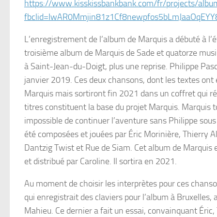
https://www.kisskissbankbank.com/fr/projects/alb
fbclid=IwAR0Mmjin81z1Cf8newpfos5bLmJaaOqE
L’enregistrement de l’album de Marquis a débuté à l’é
troisième album de Marquis de Sade et quatorze musiq
à Saint-Jean-du-Doigt, plus une reprise. Philippe Pa
janvier 2019. Ces deux chansons, dont les textes ont é
Marquis mais sortiront fin 2021 dans un coffret qui ré
titres constituent la base du projet Marquis. Marquis t
impossible de continuer l’aventure sans Philippe sou
été composées et jouées par Éric Morinière, Thierry A
Dantzig Twist et Rue de Siam. Cet album de Marquis es
et distribué par Caroline. Il sortira en 2021.
Au moment de choisir les interprètes pour ces chanson
qui enregistrait des claviers pour l’album à Bruxelle
Mahieu. Ce dernier a fait un essai, convainquant Éric,