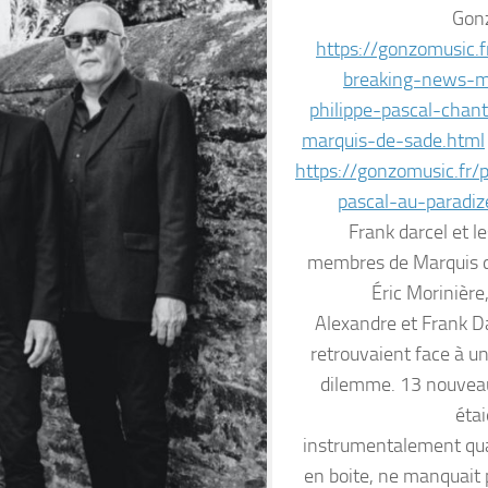
Gon
https://gonzomusic.fr
breaking-news-m
philippe-pascal-chan
marquis-de-sade.html
https://gonzomusic.fr/p
pascal-au-paradiz
Frank darcel et l
membres de Marquis d
Éric Morinière
Alexandre et Frank D
retrouvaient face à un
dilemme. 13 nouveau
étai
instrumentalement qu
en boite, ne manquait 