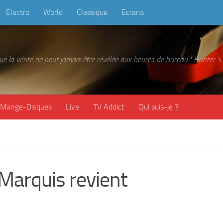
Electro
World
Classique
Ecrans
 que la vérité ne peut jamais être révélée aux heures de bureau." Hunter
Mange-Disques
Live
TV Addict
Qui suis-je ?
 Marquis revient