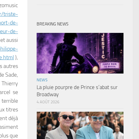
zomusic
/triste-
ort-de-
BREAKING NEWS
teur-de-
et aussi
hilippe-
e.html
),
es autres
e Sade,
NEWS
, Thierry
La pluie pourpre de Prince s’abat sur
arcel se
Broadway
 terrible
4 AOÛT 2026
x titres
ent déjà
asiment
plus que