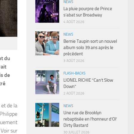
NEWS
La pluie pourpre de Prince
s’abat sur Broadway
4 AOÛT 2026
NEWS
Bernie Taupin sort un nouvel
album solo 39 ans après le
précédent
nt du
3 AOÛT 2026
ait
FLASH-BACKS
is de
LIONEL RICHIE “Can’t Slow
tré
Down”
2 AOÛT 2026
et de la
NEWS
Une rue de Brooklyn
 Philippe
rebaptisée en l’honneur d’Ol’
squement
Dirty Bastard
 Voir sur
30 JUILLET 2026