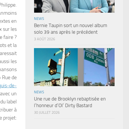
Philippe.
éanmoins
NEWS
textes en
Bernie Taupin sort un nouvel album
x sur les
solo 39 ans après le précédent
e faire ?
3 AOÛT 2026
ts et la
paressait
ussi les
chansons
« Rue de
quis-de-
NEWS
 avec un
Une rue de Brooklyn rebaptisée en
du label
l’honneur d’Ol’ Dirty Bastard
ribuer à
30 JUILLET 2026
e projet: