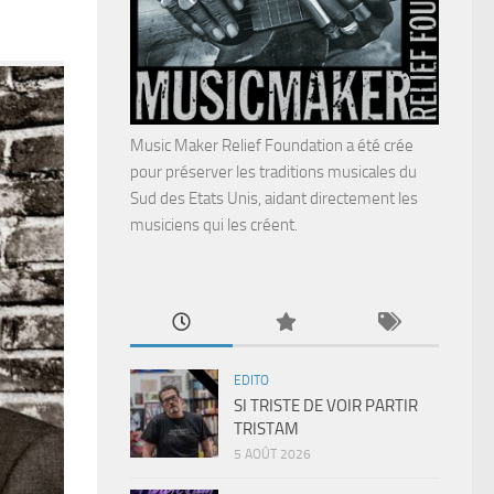
Music Maker Relief Foundation a été crée
pour préserver les traditions musicales du
Sud des Etats Unis, aidant directement les
musiciens qui les créent.
EDITO
SI TRISTE DE VOIR PARTIR
TRISTAM
5 AOÛT 2026