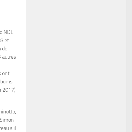
dio NDE
8 et
m de
3 autres
s ont
albums
en 2017)
minotto,
, Simon
eau s’il