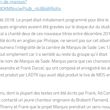
um-de-marquis?
YY8OKMNnclwP4db_nb3BaWRoXis
té 2018. Le projet était initialement programmé pour être le
ues originales avaient été gravées sur le disque dur du stu
scal a chanté deux de ces nouveaux titres entre décembre 201
té écrits en anglais par Philippe, ne seront pas sur cet albu
sumera l’intégralité de la carrière de Marquis de Sade. Les 1
out simplement car il a semblé au reste du groupe qu’il était
s le nom de Marquis de Sade. Marquis parce que ces chanson
lexandre et Frank Darcel, qui ont composé et enregistré les 
t produit par LADTK (qui avait déjà produit le live de MDS 
s, dont la plupart des textes ont été écrits par Frank, Ad Co
s, a contacté un jeune chanteur originaire du Brabant Flamand
 Thierry et Frank que le projet Marquis prendrait un sens nouv