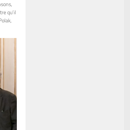
nsons,
re qu’il
Polak,