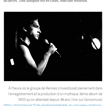
du décès . Une autopsie est en cours. Indicible tristesse.
À l’heure où le groupe de Rennes s’investissait pleinement dans
l’enregistrement et la production d’un mythique 3éme album de
MDS qu’on attendait depuis 38 ans ( Voir sur Gonzomusic
https://gonzomusic.fr/le-kisskissbankbank-du-nouveau-marquis-