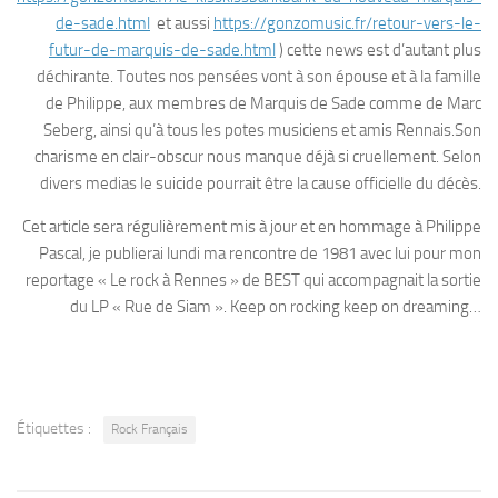
de-sade.html
et aussi
https://gonzomusic.fr/retour-vers-le-
futur-de-marquis-de-sade.html
) cette news est d’autant plus
déchirante. Toutes nos pensées vont à son épouse et à la famille
de Philippe, aux membres de Marquis de Sade comme de Marc
Seberg, ainsi qu’à tous les potes musiciens et amis Rennais.Son
charisme en clair-obscur nous manque déjà si cruellement. Selon
divers medias le suicide pourrait être la cause officielle du décès.
Cet article sera régulièrement mis à jour et en hommage à Philippe
Pascal, je publierai lundi ma rencontre de 1981 avec lui pour mon
reportage « Le rock à Rennes » de BEST qui accompagnait la sortie
du LP « Rue de Siam ». Keep on rocking keep on dreaming…
Étiquettes :
Rock Français