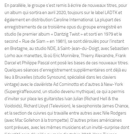
En parallèle, le groupe s’est remis à écrire de nouveaux titres, pour
un album qui sortira en avril 2020, toujours sur le label LADTK et
également en distribution Caroline International. La plupart des
enregistrements de ce troisième opus du groupe enregistré en
studio (le premier album « Dantzig Twist » et sorti en 1979 et le
second « Rue de Siam » en 1981), se sont déroulés pour l’instant
en Bretagne, au studio NDE, à Saint-Jean-du-Doigt, avec Sebastien
Lorho aux manettes, là où Eric Morinière, Thierry Alexandre, Frank
Darcel et Philippe Pascal ont posé les bases de ces nouveaux titres.
Quelques séances d’enregistrement supplémentaires ont déjà eu
lieu à Bruxelles (studio Synsound, spécialisé dans les claviers
vintage) avec le claviériste Ad Cominotto et d’autres à New-York
(Supergiraffeousnd, un studio devenu mythique), ce qui a permis
d’inviter sur place les guitaristes Ivan Julian (Richard Hell & the
Voidoids), Richard Lloyd (Television), le saxophoniste James Chance,
et la section de cuivres qui travaille entre autres avec Nile Rodgers
(avec Mac Gollehon à la trompette). D’autres prises américaines
sont prévues, avec les mêmes musiciens et un invité-surprise dont