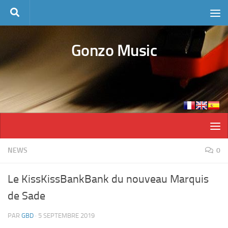
Skip to content
Gonzo Music
NEWS
0
Le KissKissBankBank du nouveau Marquis
de Sade
PAR
GBD
·
5 SEPTEMBRE 2019