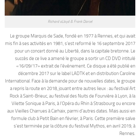
Richard aLloyd & Frank Darcel
Le groupe Marquis de Sade, fondé en 1977 à Rennes, et qui avait
mis fin à ses activités en 1981, s’est reformé le 16 septembre 2017
pour un concert donné au Liberté, dans la capitale bretonne. Le
succès de ce live a amené le groupe a sortir un CD DVD intitulé
«16/09/17» extrait de l’événement. Ce disque a été publié en
décembre 2017 sur le label LADTK et en distribution Caroline
International. Face à la demande pour de nouvelles dates, le groupe
a repris la route en 2018, jouant entre autres lieux : au festival Art
Rock à Saint-Brieuc, au festival des Nuits de Fourvière à Lyon, à la
Vilette Sonique à Paris, à l’Opéra du Rhin à Strasbourg ou encore
aux Vieilles Charrues à Carhaix, parmi d’autres dates. Mais aussi en
formule club à Petit Bain en février, à Paris. Cette première salve
s’est terminée par la clôture du festival Mythos, en avril 2019, à
Rennes.