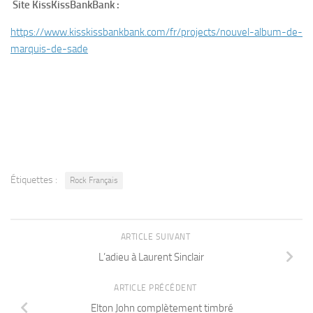
Site KissKissBankBank :
https://www.kisskissbankbank.com/fr/projects/nouvel-album-de-
marquis-de-sade
Étiquettes :
Rock Français
ARTICLE SUIVANT
L’adieu à Laurent Sinclair
ARTICLE PRÉCÉDENT
Elton John complètement timbré