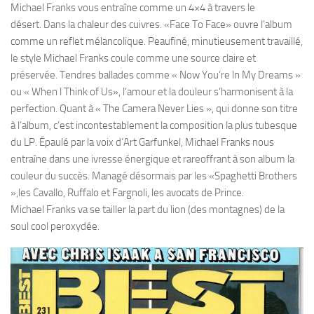
Michael Franks vous entraîne comme un 4×4 à travers le
désert. Dans la chaleur des cuivres. «Face To Face» ouvre l’album
comme un reflet mélancolique. Peaufiné, minutieusement travaillé,
le style Michael Franks coule comme une source claire et
préservée. Tendres ballades comme « Now You’re ln My Dreams »
ou « When l Think of Us», l’amour et la douleur s’harmonisent à la
perfection. Quant à « The Camera Never Lies », qui donne son titre
à l’album, c’est incontestablement la composition la plus tubesque
du LP. Épaulé par la voix d’Art Garfunkel, Michael Franks nous
entraîne dans une ivresse énergique et rareoffrant à son album la
couleur du succès. Managé désormais par les «Spaghetti Brothers
»,les Cavallo, Ruffalo et Fargnoli, les avocats de Prince.
Michael Franks va se tailler la part du lion (des montagnes) de la
soul cool peroxydée.