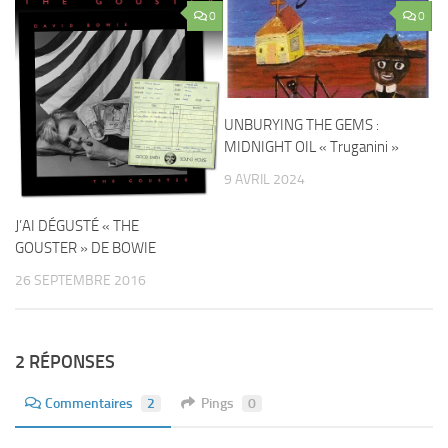
0
0
UNBURYING THE GEMS :
MIDNIGHT OIL « Truganini »
9 AVRIL 2024
J’AI DÉGUSTÉ « THE
GOUSTER » DE BOWIE
26 SEPTEMBRE 2016
2 RÉPONSES
Commentaires
2
Pings
0