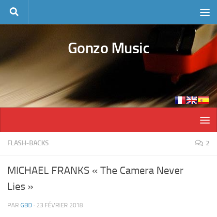
Skip to content
Gonzo Music
FLASH-BACKS
2
MICHAEL FRANKS « The Camera Never
Lies »
PAR
GBD
·
23 FÉVRIER 2018