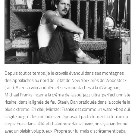
Depuis tout ce temps, je le croyais évanoui dans ses montagnes
des Appalaches au nord de l’état de New York près de Woodstock
(sic !). Avec sa voix acidulée et ses moustaches à la d’Artagnan,
Michael Franks incarne la crème de la soul jazz ultra-perfectionniste
ricaine, dans la lignée de feu Steely Dan pratiquée dans la coolerie la
plus extrême. En clair, Michael Franks est comme un water-bed qui
s’agite au gré des mélodies en épousant parfaitement la forme du
corps. Frais dans l’été et chaleureux dans l’hiver, on s’y abandonne
avec un plaisir voluptueux. Propre sur lui mais discrètement baba,