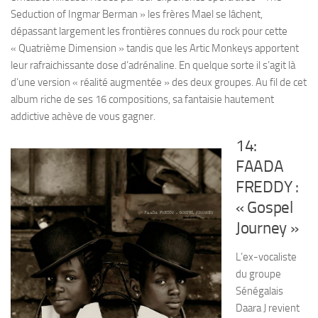
Seduction of Ingmar Berman » les frères Mael se lâchent,
dépassant largement les frontières connues du rock pour cette
« Quatrième Dimension » tandis que les Artic Monkeys apportent
leur rafraichissante dose d’adrénaline. En quelque sorte il s’agit là
d’une version « réalité augmentée » des deux groupes. Au fil de cet
album riche de ses 16 compositions, sa fantaisie hautement
addictive achève de vous gagner.
14:
FAADA
FREDDY :
« Gospel
Journey »
L’ex-vocaliste
du groupe
Sénégalais
Daara J revient