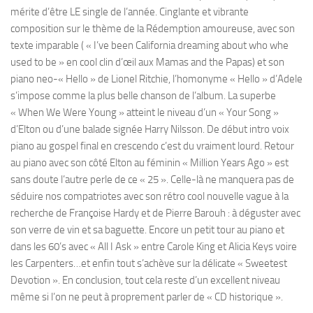
mérite d’être LE single de l’année. Cinglante et vibrante
composition sur le thème de la Rédemption amoureuse, avec son
texte imparable ( « I’ve been California dreaming about who whe
used to be » en cool clin d’œil aux Mamas and the Papas) et son
piano neo-« Hello » de Lionel Ritchie, l’homonyme « Hello » d’Adele
s’impose comme la plus belle chanson de l’album. La superbe
« When We Were Young » atteint le niveau d’un « Your Song »
d’Elton ou d’une balade signée Harry Nilsson. De début intro voix
piano au gospel final en crescendo c’est du vraiment lourd. Retour
au piano avec son côté Elton au féminin « Million Years Ago » est
sans doute l’autre perle de ce « 25 ». Celle-là ne manquera pas de
séduire nos compatriotes avec son rétro cool nouvelle vague à la
recherche de Françoise Hardy et de Pierre Barouh : à déguster avec
son verre de vin et sa baguette. Encore un petit tour au piano et
dans les 60’s avec « All I Ask » entre Carole King et Alicia Keys voire
les Carpenters…et enfin tout s’achève sur la délicate « Sweetest
Devotion ». En conclusion, tout cela reste d’un excellent niveau
même si l’on ne peut à proprement parler de « CD historique ».