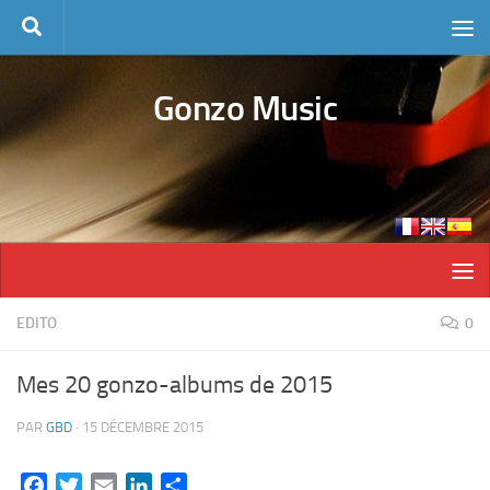
Skip to content
Gonzo Music
EDITO
0
Mes 20 gonzo-albums de 2015
PAR
GBD
·
15 DÉCEMBRE 2015
Facebook
Twitter
Email
LinkedIn
Partager