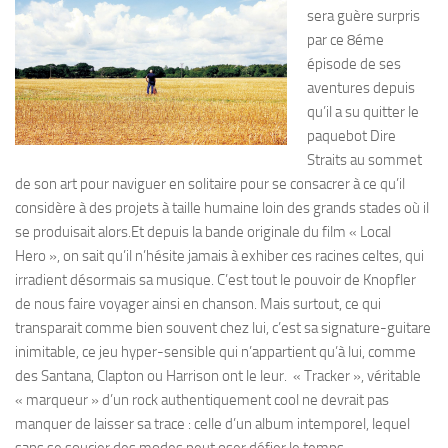
sera guère surpris
par ce 8éme
épisode de ses
aventures depuis
qu’il a su quitter le
paquebot Dire
Straits au sommet
de son art pour naviguer en solitaire pour se consacrer à ce qu’il
considère à des projets à taille humaine loin des grands stades où il
se produisait alors.Et depuis la bande originale du film « Local
Hero », on sait qu’il n’hésite jamais à exhiber ces racines celtes, qui
irradient désormais sa musique. C’est tout le pouvoir de Knopfler
de nous faire voyager ainsi en chanson. Mais surtout, ce qui
transparait comme bien souvent chez lui, c’est sa signature-guitare
inimitable, ce jeu hyper-sensible qui n’appartient qu’à lui, comme
des Santana, Clapton ou Harrison ont le leur. « Tracker », véritable
« marqueur » d’un rock authentiquement cool ne devrait pas
manquer de laisser sa trace : celle d’un album intemporel, lequel