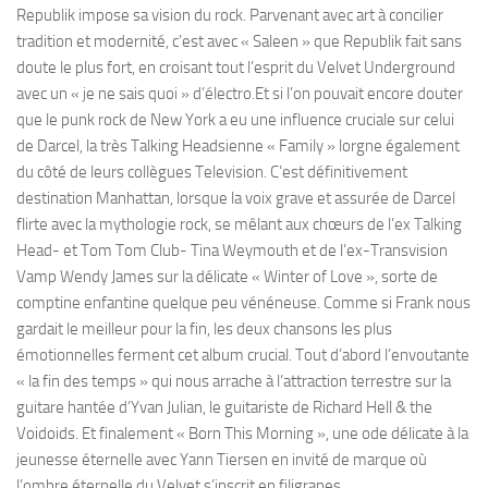
Republik impose sa vision du rock. Parvenant avec art à concilier
tradition et modernité, c’est avec « Saleen » que Republik fait sans
doute le plus fort, en croisant tout l’esprit du Velvet Underground
avec un « je ne sais quoi » d’électro.Et si l’on pouvait encore douter
que le punk rock de New York a eu une influence cruciale sur celui
de Darcel, la très Talking Headsienne « Family » lorgne également
du côté de leurs collègues Television. C’est définitivement
destination Manhattan, lorsque la voix grave et assurée de Darcel
flirte avec la mythologie rock, se mêlant aux chœurs de l’ex Talking
Head- et Tom Tom Club- Tina Weymouth et de l’ex-Transvision
Vamp Wendy James sur la délicate « Winter of Love », sorte de
comptine enfantine quelque peu vénéneuse. Comme si Frank nous
gardait le meilleur pour la fin, les deux chansons les plus
émotionnelles ferment cet album crucial. Tout d’abord l’envoutante
« la fin des temps » qui nous arrache à l’attraction terrestre sur la
guitare hantée d’Yvan Julian, le guitariste de Richard Hell & the
Voidoids. Et finalement « Born This Morning », une ode délicate à la
jeunesse éternelle avec Yann Tiersen en invité de marque où
l’ombre éternelle du Velvet s’inscrit en filigranes.