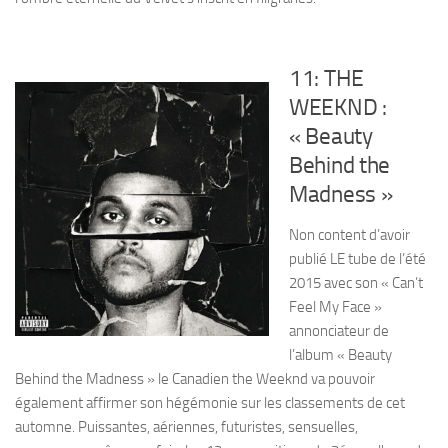
11: THE
WEEKND :
« Beauty
Behind the
Madness »
Non content d’avoir
publié LE tube de l’été
2015 avec son « Can’t
Feel My Face »
annonciateur de
l’album « Beauty
Behind the Madness » le Canadien the Weeknd va pouvoir
également affirmer son hégémonie sur les classements de cet
automne. Puissantes, aériennes, futuristes, sensuelles,