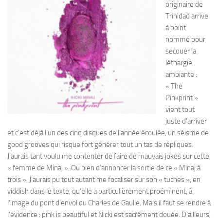
originaire de
Trinidad arrive
à point
nommé pour
secouer la
léthargie
ambiante :
« The
Pinkprint »
vient tout
juste d’arriver
et c’est déjà l’un des cinq disques de l’année écoulée, un séisme de
good grooves qui risque fort générer tout un tas de répliques.
J’aurais tant voulu me contenter de faire de mauvais jokes sur cette
« femme de Minaj ». Ou bien d’annoncer la sortie de ce « Minaj à
trois ». J’aurais pu tout autant me focaliser sur son « tuches », en
yiddish dans le texte, qu’elle a particulièrement proéminent, à
l’image du pont d’envol du Charles de Gaulle. Mais il faut se rendre à
l’évidence : pink is beautiful et Nicki est sacrément douée. D’ailleurs,