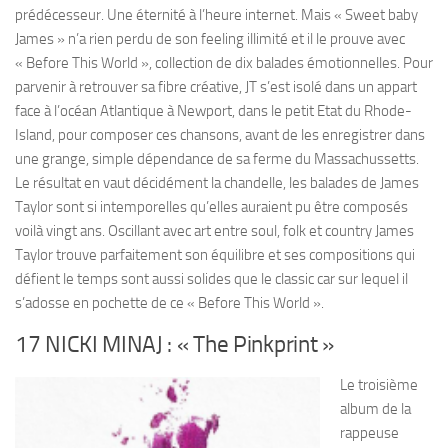
prédécesseur. Une éternité à l’heure internet. Mais « Sweet baby
James » n’a rien perdu de son feeling illimité et il le prouve avec
« Before This World », collection de dix balades émotionnelles. Pour
parvenir à retrouver sa fibre créative, JT s’est isolé dans un appart
face à l’océan Atlantique à Newport, dans le petit Etat du Rhode-
Island, pour composer ces chansons, avant de les enregistrer dans
une grange, simple dépendance de sa ferme du Massachussetts.
Le résultat en vaut décidément la chandelle, les balades de James
Taylor sont si intemporelles qu’elles auraient pu être composés
voilà vingt ans. Oscillant avec art entre soul, folk et country James
Taylor trouve parfaitement son équilibre et ses compositions qui
défient le temps sont aussi solides que le classic car sur lequel il
s’adosse en pochette de ce « Before This World ».
17 NICKI MINAJ : « The Pinkprint »
Le troisième
album de la
rappeuse