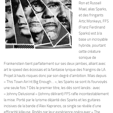
Ron et Russell
Mael, alias Sparks,
et des fringants
Artic Monkeys, FFS
(Franz Ferdinand
Sparks) est à la
base un incroyable
hybride, pourtant
cette créature
sonique de
Frankenstein tient parfaitement sur ses deux jambes, alliant avec
art le speed des écossais et la fantaisie lyrique des frangins de LA.
Projet à hauts risques donc par son degré d’ambition. Mais depuis
« This Town Ain’nt Big Enough… », les Sparks se sont ils fourvoyés
une seule fois ? Dés le premier titre, les dés sont lancés : avec
« Johnny Delusional » (Johnny délirant) FFS rafle incontestablement
la mise. Porté par le lyrisme déjanté des Sparks et les guitares
incisives de la bande d’Alex Kapranos, ce single se révèle d’une
efficacité killeuse. Rodés par leur expérience opéra avec « The