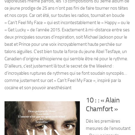
vaporeuses même parfois, les 13 compositions du 3éme album de
ce jeune prodige de 25 ans n‘ont pas fini de faire tourner nos têtes
et nos corps. Car cet été, sur toutes les radios, tournait en boucle
« Can’t Feel My Face » qui est incontestablement le « Happy » ou le
« Get Lucky » de l’année 2015. Exactement à mi-distance entre ses
deux principales sources d’inspiration, soit Michael Jackson pour le
beat et Prince pour une voix incroyablement haute perchée sur
talons aiguilles. C’est bien toute la force du jeune Abel Tesfaye, un
Canadien d’origine éthiopienne qui semble être né pour le rythme.
D’ailleurs, c’est justement là tout le secret de the Weeknd :
d’incroyables ruptures de rythmes qui se font soudain syncopés…
comme justement sur cet « Can’t Feel My Face », inspiré par la
cocaïne et son pouvoir anesthésiant
10 :
: « Alain
Chamfort »
Dés les premières
mesures de l’envoutant