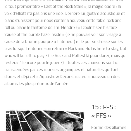
le tout premier titre « Last of the Rock Stars », la magie opère : la
voix d’Elliott n’a pas pris une ride. Derrière lui, guitare acoustique et
piano s’unissent pour nous conter à nouveau cette fable rock and
roll où plane le fantôme de Jimi Hendrix (« I couln’t see his face
‘cause of the purple haze inside » (je ne pouvais voir son visage à
cause de la brume pourpre à l’intérieur) et le poil se dresse sur les
bras lorsqu’il entonne son refrain « Rock and Roll is here to stay, but
who will be left to play ? (Le Rock and Roll est là pour durer, mais qui
restera t’il encore pour le jouer ?)… toutes ces chansons sont ici
transcendées par ces reprises organiques et naturelles qui font
d’ores et déjà cet « Aquashow Deconstructed » nouveau un des
albums les plus précieux de l’année.
15 : FFS :
« FFS »
Formé des allumés