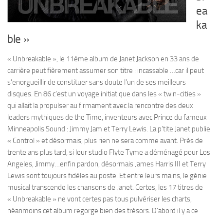
ea
ka
ble »
« Unbreakable », le 11éme album de Janet Jackson en 33 ans de
carrière peut fièrement assumer son titre : incassable …car il peut
s’enorgueillir de constituer sans doute l’un de ses meilleurs
disques. En 86 c’est un voyage initiatique dans les « twin-cities »
qui allait la propulser au firmament avec la rencontre des deux
leaders mythiques de the Time, inventeurs avec Prince du fameux
Minneapolis Sound : Jimmy Jam et Terry Lewis. La p’tite Janet publie
« Control » et désormais, plus rien ne sera comme avant. Près de
trente ans plus tard, si leur studio Flyte Tyme a déménagé pour Los
Angeles, Jimmy…enfin pardon, désormais James Harris III et Terry
Lewis sont toujours fidèles au poste. Et entre leurs mains, le génie
musical transcende les chansons de Janet. Certes, les 17 titres de
« Unbreakable » ne vont certes pas tous pulvériser les charts,
néanmoins cet album regorge bien des trésors. D’abord il y a ce