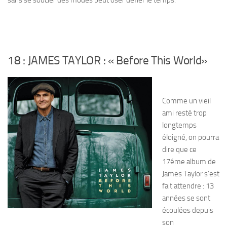
sans se soucier des modes peut oser défier le temps.
18 : JAMES TAYLOR : «
Before This World»
Comme un vieil
ami resté trop
longtemps
éloigné, on pourra
dire que ce
17éme album de
James Taylor s’est
fait attendre : 13
années se sont
écoulées depuis
son