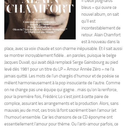
« Deux poignards
bleus » qui ouvre ce
nouvel album, on sait
qu’Il est
incontestablement de
retour. Alain Chamfort
est à nouveau dans la
place, avec sa voix chaude et son charme inépuisable. Et il sait aussi
se montrer incroyablement fidèle…en paroles, puisque le belge
Jacques Duvall, qui avait déjà remplacé Serge Gainsbourg au pied
levé dés 1981 pour un titre du LP « Amour Année Zéro » ne l’a
jamais quitté. Les mots de l’un chargés d’humour et de poésie se
mêlent harmonieusement à la pop insouciante de l’autre. Comme
on ne change pas une équipe qui gagne…mais qu’on la renforce,
pour la première fois, Frédéric Lo s’est joint à cette paire de
complice, assurant les arrangements et la production. Alors, sans
mauvais jeu de mot, ces trois là font sacrément bien l’amour (et
l’humour) ensemble. Car les chansons de ce CD éponyme ont
essentiellement l’amour pour thème. Ou l’anti-amour parfois, ce