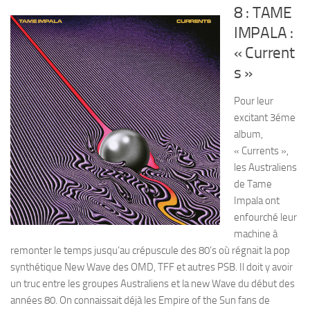
8 : TAME
IMPALA :
« Current
s »
Pour leur
excitant 3éme
album,
« Currents »,
les Australiens
de Tame
Impala ont
enfourché leur
machine à
remonter le temps jusqu’au crépuscule des 80’s où régnait la pop
synthétique New Wave des OMD, TFF et autres PSB. Il doit y avoir
un truc entre les groupes Australiens et la new Wave du début des
années 80. On connaissait déjà les Empire of the Sun fans de