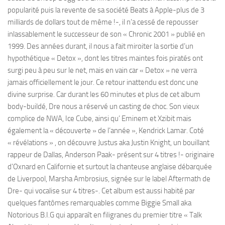
popularité puis la revente de sa société Beats à Apple-plus de 3
milliards de dollars tout de même !-, il n’a cessé de repousser
inlassablement le successeur de son « Chronic 2001 » publié en
1999. Des années durant, il nous a fait miroiter la sortie d’un
hypothétique « Detox », dont les titres maintes fois piratés ont
surgi peu à peu sur le net, mais en vain car « Detox » ne verra
jamais officiellement le jour. Ce retour inattendu est donc une
divine surprise. Car durant les 60 minutes et plus de cet album
body-buildé, Dre nous a réservé un casting de choc. Son vieux
complice de NWA, Ice Cube, ainsi qu’ Eminem et Xzibit mais
également la « découverte » de l’année », Kendrick Lamar. Coté
« révélations » , on découvre Justus aka Justin Knight, un bouillant
rappeur de Dallas, Anderson Paak- présent sur 4 titres !- originaire
d’Oxnard en Californie et surtout la chanteuse anglaise débarquée
de Liverpool, Marsha Ambrosius, signée sur le label Aftermath de
Dre- qui vocalise sur 4 titres-. Cet album est aussi habité par
quelques fantômes remarquables comme Biggie Small aka
Notorious B.I.G qui apparaît en filigranes du premier titre « Talk