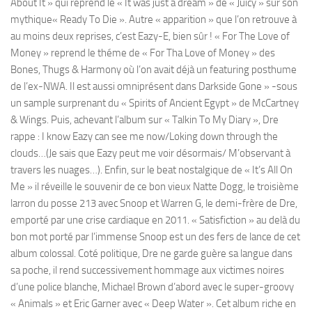
About It » qui reprend le « It was just a dream » de « Juicy » sur son
mythique« Ready To Die ». Autre « apparition » que l’on retrouve à
au moins deux reprises, c’est Eazy-E, bien sûr ! « For The Love of
Money » reprend le théme de « For Tha Love of Money » des
Bones, Thugs & Harmony où l’on avait déjà un featuring posthume
de l’ex-NWA. Il est aussi omniprésent dans Darkside Gone » -sous
un sample surprenant du « Spirits of Ancient Egypt » de McCartney
& Wings. Puis, achevant l’album sur « Talkin To My Diary », Dre
rappe : I know Eazy can see me now/Loking down through the
clouds…(Je sais que Eazy peut me voir désormais/ M’observant à
travers les nuages…). Enfin, sur le beat nostalgique de « It’s All On
Me » il réveille le souvenir de ce bon vieux Natte Dogg, le troisième
larron du posse 213 avec Snoop et Warren G, le demi-frère de Dre,
emporté par une crise cardiaque en 2011. « Satisfiction » au delà du
bon mot porté par l’immense Snoop est un des fers de lance de cet
album colossal. Coté politique, Dre ne garde guère sa langue dans
sa poche, il rend successivement hommage aux victimes noires
d’une police blanche, Michael Brown d’abord avec le super-groovy
« Animals » et Eric Garner avec « Deep Water ». Cet album riche en