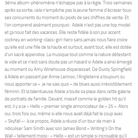
3éme album-phénomène n’échappe pas à la règle. Trois semaines
après sa sortie, cela n’empêche pas la jeune femme d’écraser tous
ses concurrents du moment du poids de ses chiffres de vente. Et
l’on comprend aisément pourquoi : Adele n’est pas une top model
et ça nous fait des vacances. Elle reste fidèle à son pur accent
cockney en working-class-girl-hero sans jamais nous faire croire
qu’elle est une fille de la haute et surtout, avant tout, elle est dotée
d’un sacré appendice. La musique tout comme la nature détestent
le vide et ce n’est sans doute pas un hasard si Adele a ainsi émergé
au moment ou Amy Winehouse disparaissait. De Dusty Springfield
à Adele en passant par Annie Lennox, l’Angleterre a toujours su
nous apporter ce « je ne sais quoi » de blues aussi irrésistiblement
féminin. Et la talentueuse Adele a toute sa place dans cette galerie
de portraits de famille. Devant, massif comme le golden hit qu’il
est, il y a ce « Hello » premier single annonciateur de « 25 ». Alors
oui, trois fois oui, même si elle nous avait déjà fait le coup avec
« Skyfall »- à ce propos, Adele a réussi d’un tour de main à
ridiculiser Sam Smith avec son James Bond « Writing’s On the
Wall » tellement moisi- « Hello » est un simple si incroyable qu’il