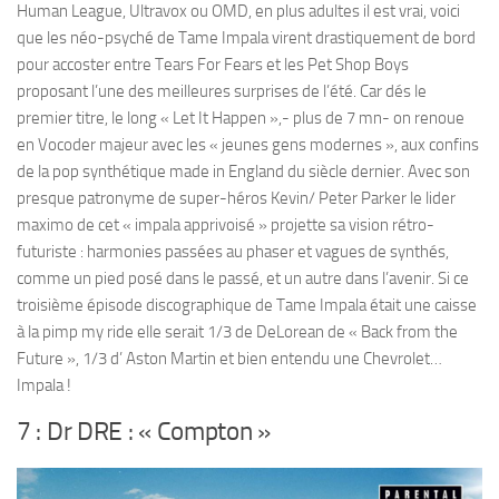
Human League, Ultravox ou OMD, en plus adultes il est vrai, voici
que les néo-psyché de Tame Impala virent drastiquement de bord
pour accoster entre Tears For Fears et les Pet Shop Boys
proposant l’une des meilleures surprises de l’été. Car dés le
premier titre, le long « Let It Happen »,- plus de 7 mn- on renoue
en Vocoder majeur avec les « jeunes gens modernes », aux confins
de la pop synthétique made in England du siècle dernier. Avec son
presque patronyme de super-héros Kevin/ Peter Parker le lider
maximo de cet « impala apprivoisé » projette sa vision rétro-
futuriste : harmonies passées au phaser et vagues de synthés,
comme un pied posé dans le passé, et un autre dans l’avenir. Si ce
troisième épisode discographique de Tame Impala était une caisse
à la pimp my ride elle serait 1/3 de DeLorean de « Back from the
Future », 1/3 d’ Aston Martin et bien entendu une Chevrolet…
Impala !
7
: Dr DRE : « Compton »