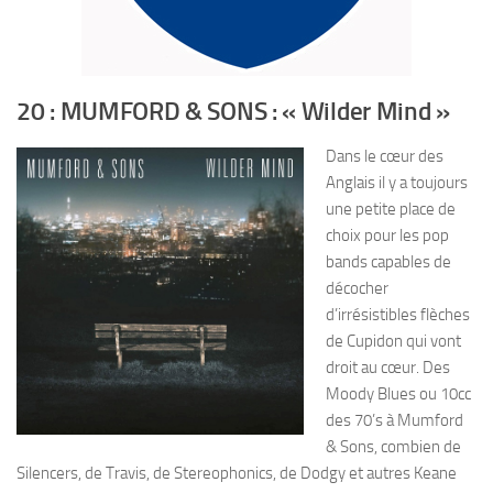
20 : MUMFORD & SONS : « Wilder Mind »
Dans le cœur des
Anglais il y a toujours
une petite place de
choix pour les pop
bands capables de
décocher
d’irrésistibles flèches
de Cupidon qui vont
droit au cœur. Des
Moody Blues ou 10cc
des 70’s à Mumford
& Sons, combien de
Silencers, de Travis, de Stereophonics, de Dodgy et autres Keane