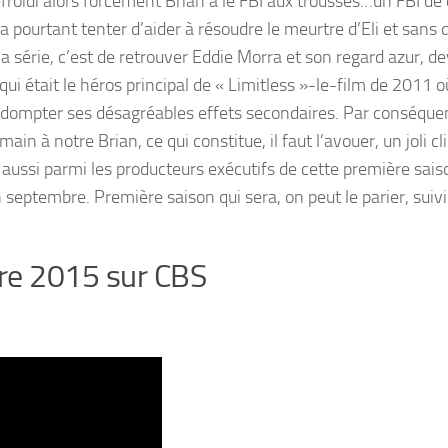
refroidi alors forcément Brian a le FBI aux trousses…un FBI d
 pourtant tenter d’aider à résoudre le meurtre d’Eli et sans 
la série, c’est de retrouver Eddie Morra et son regard azur, d
i était le héros principal de « Limitless »-le-film de 2011 où
 dompter ses désagréables effets secondaires. Par conséque
in à notre Brian, ce qui constitue, il faut l’avouer, un joli cl
te aussi parmi les producteurs exécutifs de cette première sais
 septembre. Première saison qui sera, on peut le parier, suiv
bre 2015 sur CBS