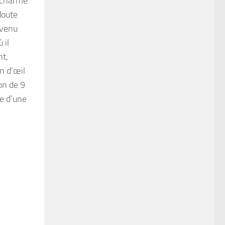
e charme
doute
evenu
 il
nt,
in d’œil
on de 9
ie d’une