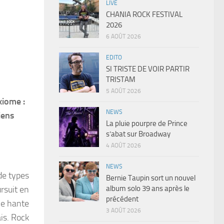
LIVE
CHANIA ROCK FESTIVAL
2026
6 AOÛT 2026
EDITO
SI TRISTE DE VOIR PARTIR
TRISTAM
5 AOÛT 2026
xiome :
NEWS
iens
La pluie pourpre de Prince
s’abat sur Broadway
4 AOÛT 2026
NEWS
de types
Bernie Taupin sort un nouvel
album solo 39 ans après le
ursuit en
précédent
 le hante
3 AOÛT 2026
is. Rock