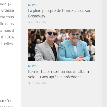
mais par
NEWS
 vitesse
La pluie pourpre de Prince s’abat sur
Broadway
asse tous
4 AOÛT 2026
lle dans
jamais il
s à 100%
ctuelles.
NEWS
Bernie Taupin sort un nouvel album
solo 39 ans après le précédent
3 AOÛT 2026
our s’en