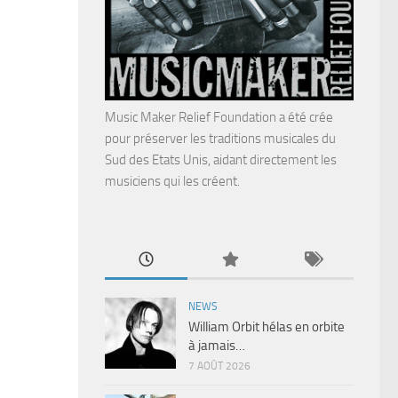
Music Maker Relief Foundation a été crée
pour préserver les traditions musicales du
Sud des Etats Unis, aidant directement les
musiciens qui les créent.
NEWS
William Orbit hélas en orbite
à jamais…
7 AOÛT 2026