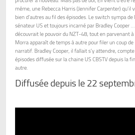
procurer à nouveau. Mais pas de bol, Eli vient d’être 
même, une Rebecca Harris (Jennifer Carpenter) qu’il va
bien d’autres au fil des épisodes. Le switch sympa de 
sénateur US et toujours incarné par Bradley Cooper …qu
découvrait le pouvoir du NZT-48, tout en parvenant à
Morra apparaît de temps à autre pour filer un coup de ma
narratif. Bradley Cooper, il fallait s’y attendre, comp
épisodes diffusée sur la chaine US CBSTV depuis la fin
autre.
Diffusée depuis le 22 septem