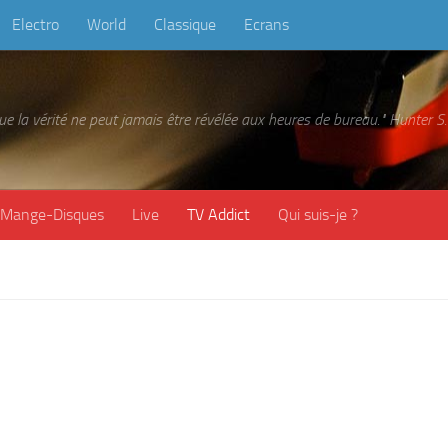
Electro
World
Classique
Ecrans
 que la vérité ne peut jamais être révélée aux heures de bureau." Hunter
Mange-Disques
Live
TV Addict
Qui suis-je ?