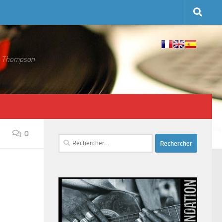
 S. Thompson
0
Rechercher :