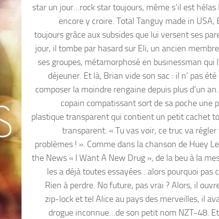
star un jour…rock star toujours, même s’il est hélas 
encore y croire. Total Tanguy made in USA, B
toujours grâce aux subsides que lui versent ses par
jour, il tombe par hasard sur Eli, un ancien membre
ses groupes, métamorphosé en businessman qui l’
déjeuner. Et là, Brian vide son sac : il n’ pas été
composer la moindre rengaine depuis plus d’un an. 
copain compatissant sort de sa poche une 
plastique transparent qui contient un petit cachet t
transparent. « Tu vas voir, ce truc va régler
problèmes ! ». Comme dans la chanson de Huey L
the News « I Want A New Drug », de la beu à la mesc
les a déjà toutes essayées…alors pourquoi pas ce
Rien à perdre. No future, pas vrai ? Alors, il ouvre
zip-lock et tel Alice au pays des merveilles, il av
drogue inconnue…de son petit nom NZT-48. E