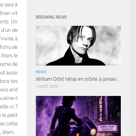
le seul à
rian vit
BREAKING NEWS
ents. Un
 d’un de
invite à
 fichu de
Alors le
poche de
out aussi
NEWS
William Orbit hélas en orbite à jamais…
 tous tes
7 AOÛT 2026
ewis and
aline il
lle-ci ?
 le petit
ale cette
t, blam…