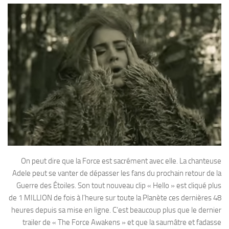
On peut dire que la Force est sacrément avec elle. La chanteuse
Adele peut se vanter de dépasser les fans du prochain retour de la
Guerre des Étoiles. Son tout nouveau clip « Hello » est cliqué plus
de 1 MILLION de fois à l’heure sur toute la Planète ces dernières 48
heures depuis sa mise en ligne. C’est beaucoup plus que le dernier
trailer de « The Force Awakens » et que la saumâtre et fadasse