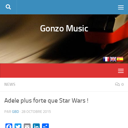
Skip to content
Gonzo Music
NEWS
0
Adele plus forte que Star Wars !
PAR
GBD
·
28 OCTOBRE 2015
Facebook
Twitter
Email
LinkedIn
Partager