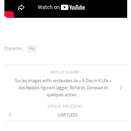
Étiquettes :
Pop
ARTICLE SUIVANT
Sur les images enfin restaurées de « A Day In A Life »
des Beatles figurent Jagger, Richards, Donovan et
quelques autres…
ARTICLE PRÉCÉDENT
LIMITLESS