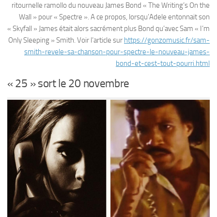
ritournelle ramollo du nouveau James Bond « The Writing’s On the
Wall » pour « Spectre ». A ce propos, lorsqu’Adele entonnait son
« Skyfall » James était alors sacrément plus Bond qu’avec Sam « I’m
Only Sleeping » Smith. Voir l’article sur
https://gonzomusic.fr/sam-
smith-revele-sa-chanson-pour-spectre-le-nouveau-james-
bond-et-cest-tout-pourri.html
« 25 » sort le 20 novembre