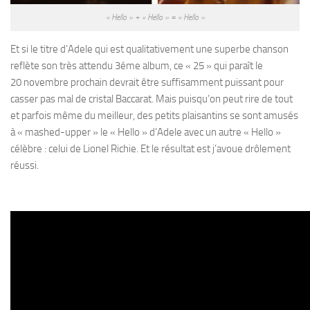
« Hello » + « Hello » = « Hello »
Et si le titre d’Adele qui est qualitativement une superbe chanson
reflète son très attendu 3éme album, ce « 25 » qui paraît le
20 novembre prochain devrait être suffisamment puissant pour
casser pas mal de cristal Baccarat. Mais puisqu’on peut rire de tout
et parfois même du meilleur, des petits plaisantins se sont amusés
à « mashed-upper » le « Hello » d’Adele avec un autre « Hello »
célèbre : celui de Lionel Richie. Et le résultat est j’avoue drôlement
réussi.