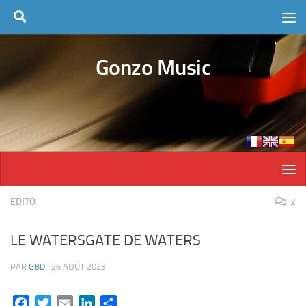
Skip to content
Gonzo Music
EDITO
2
LE WATERSGATE DE WATERS
PAR
GBD
·
26 AOÛT 2023
Facebook
Twitter
Email
LinkedIn
Partager