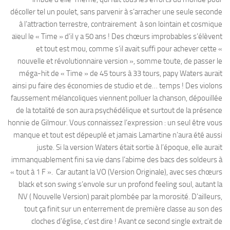
décoller tel un poulet, sans parvenir à s’arracher une seule seconde
à l’attraction terrestre, contrairement à son lointain et cosmique
aïeul le « Time » d’il y a 50 ans ! Des chœurs improbables s’élèvent
et tout est mou, comme s’il avait suffi pour achever cette «
nouvelle et révolutionnaire version », somme toute, de passer le
méga-hit de « Time » de 45 tours à 33 tours, papy Waters aurait
ainsi pu faire des économies de studio et de… temps ! Des violons
faussement mélancoliques viennent polluer la chanson, dépouillée
de la totalité de son aura psychédélique et surtout de la présence
honnie de Gilmour. Vous connaissez l’expression : un seul être vous
manque et tout est dépeuplé et jamais Lamartine n’aura été aussi
juste. Si la version Waters était sortie à l’époque, elle aurait
immanquablement fini sa vie dans l’abime des bacs des soldeurs à
« tout à 1 F ». Car autant la VO (Version Originale), avec ses chœurs
black et son swing s’envole sur un profond feeling soul, autant la
NV ( Nouvelle Version) parait plombée par la morosité. D’ailleurs,
tout ça finit sur un enterrement de première classe au son des
cloches d’église, c’est dire ! Avant ce second single extrait de