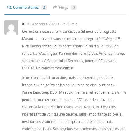
Commentaires
2
Pings
0
JB
9 octobre 2023 à 5 h 40 min
Correction nécessaire: « tandis que Gilmour et le regretté
Mason » .. tu veux sans doute dir: et le regretté **Wright*!!!
Nick Mason est toujours parmis nous, je l’ai d’ailleurs vu en
concert à Washington l’année dernière (je suis Américain) avec
son groupe « A Saucerful of Secrets », jouer le PF d’avant
DSOTM. Un concert merveilleux.
Je ne citerai pas Lamartine, mais un proverbe populaire
français: « les goûts et les couleurs ne se discutent pas ».
J’aime beaucoup DSOTM redux, même si, effectivement, rien ne
peut me toucher comme le fait la VO. Mais je trouve que
Waters a fait un très bon travail avec Redux, et il est tres
intéressant de voir qu’une oeuvre, aussi importante soit-elle,
nest jamais vraiment finie, et qu’un artiste n’est jamais
vraiment satisfait. Ses psychoses et névroses antisionistes (pas