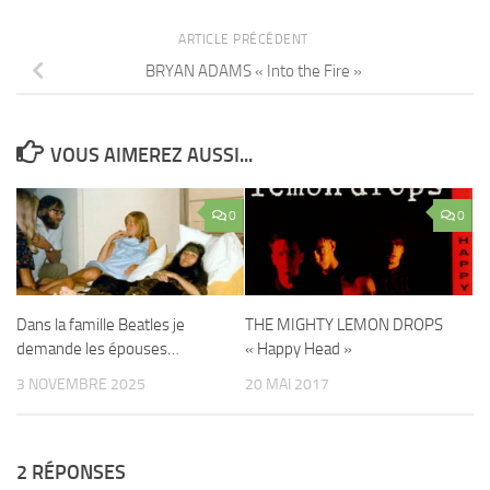
ARTICLE PRÉCÉDENT
BRYAN ADAMS « Into the Fire »
VOUS AIMEREZ AUSSI...
0
0
Dans la famille Beatles je
THE MIGHTY LEMON DROPS
demande les épouses…
« Happy Head »
3 NOVEMBRE 2025
20 MAI 2017
2 RÉPONSES