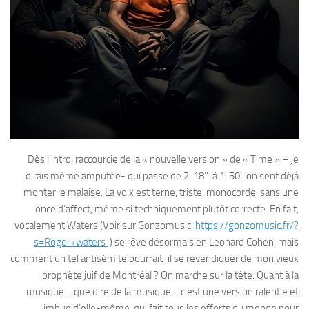
Dès l’intro, raccourcie de la « nouvelle version » de « Time » – je
dirais même amputée- qui passe de 2’ 18’’ à 1’ 50’’ on sent déjà
monter le malaise. La voix est terne, triste, monocorde, sans une
once d’affect, même si techniquement plutôt correcte. En fait,
vocalement Waters (Voir sur Gonzomusic
https://gonzomusic.fr/?
s=Roger+waters
) se rêve désormais en Leonard Cohen, mais
comment un tel antisémite pourrait-il se revendiquer de mon vieux
prophète juif de Montréal ? On marche sur la tête. Quant à la
musique… que dire de la musique… c’est une version ralentie et
imbue d’elle-même, qui fait tous les efforts du monde pour