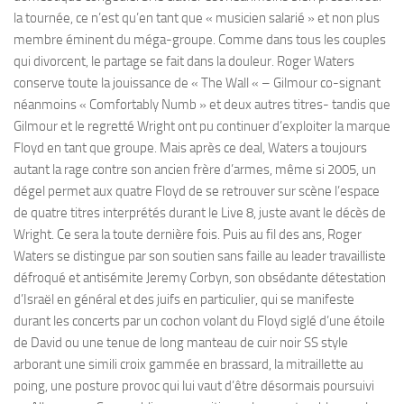
la tournée, ce n’est qu’en tant que « musicien salarié » et non plus
membre éminent du méga-groupe. Comme dans tous les couples
qui divorcent, le partage se fait dans la douleur. Roger Waters
conserve toute la jouissance de « The Wall « – Gilmour co-signant
néanmoins « Comfortably Numb » et deux autres titres- tandis que
Gilmour et le regretté Wright ont pu continuer d’exploiter la marque
Floyd en tant que groupe. Mais après ce deal, Waters a toujours
autant la rage contre son ancien frère d’armes, même si 2005, un
dégel permet aux quatre Floyd de se retrouver sur scène l’espace
de quatre titres interprétés durant le Live 8, juste avant le décès de
Wright. Ce sera la toute dernière fois. Puis au fil des ans, Roger
Waters se distingue par son soutien sans faille au leader travailliste
défroqué et antisémite Jeremy Corbyn, son obsédante détestation
d’Israël en général et des juifs en particulier, qui se manifeste
durant les concerts par un cochon volant du Floyd siglé d’une étoile
de David ou une tenue de long manteau de cuir noir SS style
arborant une simili croix gammée en brassard, la mitraillette au
poing, une posture provoc qui lui vaut d’être désormais poursuivi