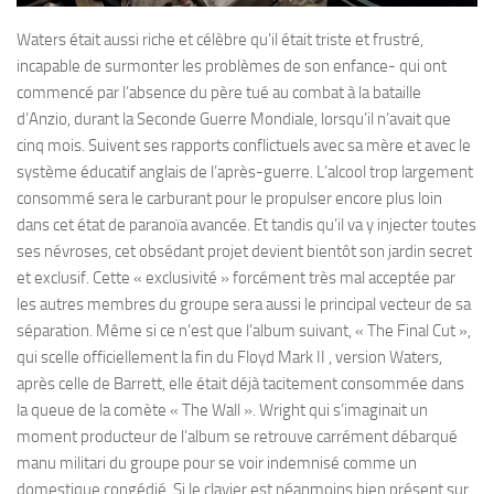
Waters était aussi riche et célèbre qu’il était triste et frustré,
incapable de surmonter les problèmes de son enfance- qui ont
commencé par l’absence du père tué au combat à la bataille
d’Anzio, durant la Seconde Guerre Mondiale, lorsqu’il n’avait que
cinq mois. Suivent ses rapports conflictuels avec sa mère et avec le
système éducatif anglais de l’après-guerre. L’alcool trop largement
consommé sera le carburant pour le propulser encore plus loin
dans cet état de paranoïa avancée. Et tandis qu’il va y injecter toutes
ses névroses, cet obsédant projet devient bientôt son jardin secret
et exclusif. Cette « exclusivité » forcément très mal acceptée par
les autres membres du groupe sera aussi le principal vecteur de sa
séparation. Même si ce n’est que l’album suivant, « The Final Cut »,
qui scelle officiellement la fin du Floyd Mark II , version Waters,
après celle de Barrett, elle était déjà tacitement consommée dans
la queue de la comète « The Wall ». Wright qui s’imaginait un
moment producteur de l’album se retrouve carrément débarqué
manu militari du groupe pour se voir indemnisé comme un
domestique congédié. Si le clavier est néanmoins bien présent sur