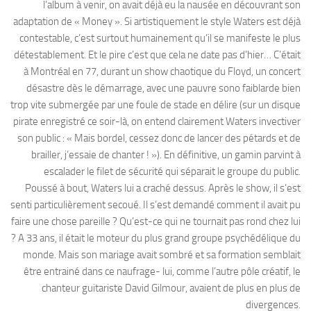
l’album à venir, on avait déjà eu la nausée en découvrant son
adaptation de « Money ». Si artistiquement le style Waters est déjà
contestable, c’est surtout humainement qu’il se manifeste le plus
détestablement. Et le pire c’est que cela ne date pas d’hier… C’était
à Montréal en 77, durant un show chaotique du Floyd, un concert
désastre dès le démarrage, avec une pauvre sono faiblarde bien
trop vite submergée par une foule de stade en délire (sur un disque
pirate enregistré ce soir-là, on entend clairement Waters invectiver
son public : « Mais bordel, cessez donc de lancer des pétards et de
brailler, j’essaie de chanter ! »). En définitive, un gamin parvint à
escalader le filet de sécurité qui séparait le groupe du public.
Poussé à bout, Waters lui a craché dessus. Après le show, il s’est
senti particulièrement secoué. Il s’est demandé comment il avait pu
faire une chose pareille ? Qu’est-ce qui ne tournait pas rond chez lui
? A 33 ans, il était le moteur du plus grand groupe psychédélique du
monde. Mais son mariage avait sombré et sa formation semblait
être entrainé dans ce naufrage- lui, comme l’autre pôle créatif, le
chanteur guitariste David Gilmour, avaient de plus en plus de
divergences.