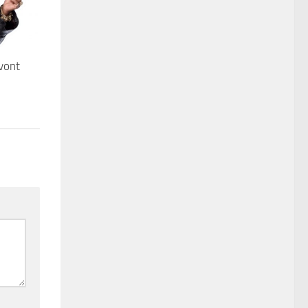
vont
d