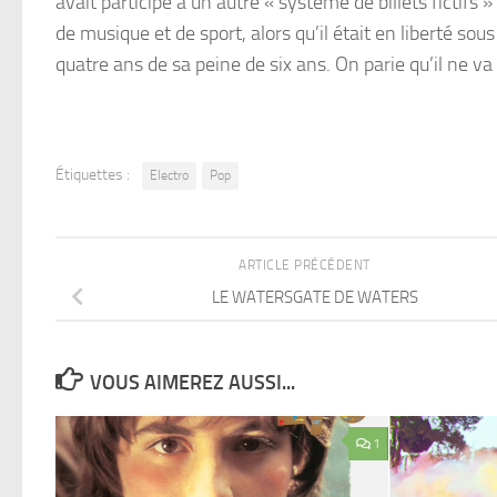
avait participé à un autre « système de billets fictifs
de musique et de sport, alors qu’il était en liberté so
quatre ans de sa peine de six ans. On parie qu’il ne va
Étiquettes :
Electro
Pop
ARTICLE PRÉCÉDENT
LE WATERSGATE DE WATERS
VOUS AIMEREZ AUSSI...
1