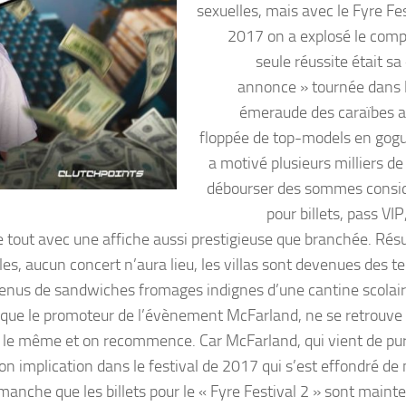
sexuelles, mais avec le Fyre Fe
2017 on a explosé le comp
seule réussite était s
annonce » tournée dans 
émeraude des caraïbes 
floppée de top-models en gogu
a motivé plusieurs milliers de
débourser des sommes consi
pour billets, pass VIP
 tout avec une affiche aussi prestigieuse que branchée. Résu
les, aucun concert n’aura lieu, les villas sont devenues des t
venus de sandwiches fromages indignes d’une cantine scolaire.
t que le promoteur de l’évènement McFarland, ne se retrouve 
end le même et on recommence. Car McFarland, qui vient de pu
son implication dans le festival de 2017 qui s’est effondré de
anche que les billets pour le « Fyre Festival 2 » sont maint