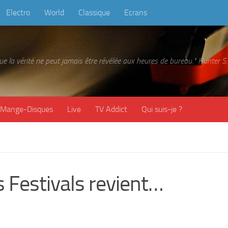
Electro
World
Classique
Ecrans
 que la vérité ne peut jamais être révélée aux heures de bureau." Hunter
Mange-Disques
Live
TV Addict
Qui suis-je ?
s Festivals revient…