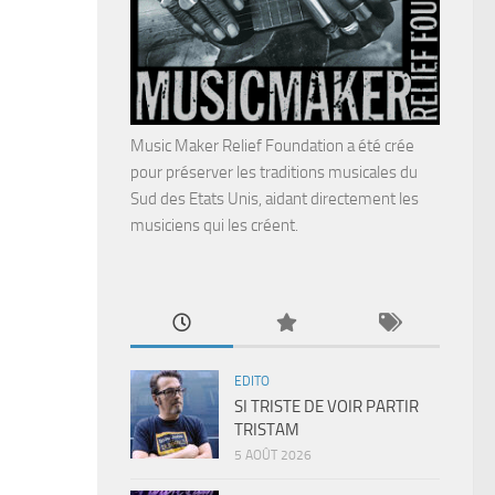
Music Maker Relief Foundation a été crée
pour préserver les traditions musicales du
Sud des Etats Unis, aidant directement les
musiciens qui les créent.
EDITO
SI TRISTE DE VOIR PARTIR
TRISTAM
5 AOÛT 2026