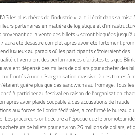
G les plus chères de l’industrie », a-t-il écrit dans sa mise 
eilleurs partenaires en matière de logistique et d’infrastructur
es provenant de la vente des billets « seront bloquées jusqu’à
017 aura été désastre complet après avoir été fortement prom
d luxueux au paradis où les participants côtoieraient des
ualité et verraient des performances d’artistes tels que Blin
i avaient dépensé des milliers de dollars pour acheter des bil
té confrontés à une désorganisation massive, à des tentes à m
i n’étaient guère plus que des sandwichs au fromage. Tous les
ncé à participer au festival en raison de l’organisation chao
n après avoir plaidé coupable à des accusations de fraude
tions aux forces de l’ordre fédérales, a confirmé le bureau du
. Les procureurs ont déclaré à l’époque que le promoteur idé
 acheteurs de billets pour environ 26 millions de dollars, et q