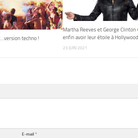
Martha Reeves et George Clinton 
enfin avoir leur étoile à Hollywoo
or…version techno !
23 JUIN 2021
E-mail
*