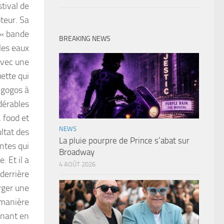
stival de
teur. Sa
a « bande
BREAKING NEWS
les eaux
avec une
ette qui
 gogos à
dérables
, food et
NEWS
ltat des
La pluie pourpre de Prince s’abat sur
entes qui
Broadway
 Et il a
4 AOÛT 2026
derrière
rger une
 manière
enant en