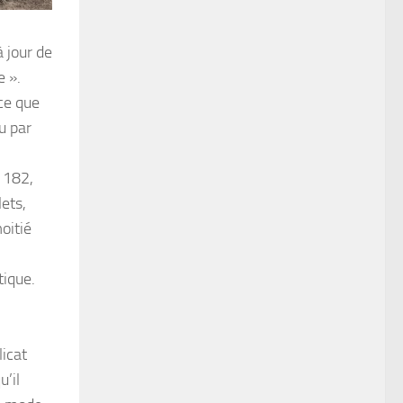
à jour de
e ».
 ce que
u par
k 182,
lets,
oitié
tique.
licat
u’il