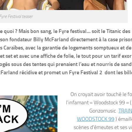
Fyre Festival teaser
e quoi ? Mais bon sang, le Fyre festival… soit le Titanic des
son fondateur Billy McFarland directement à la case prison.
des Caraïbes, avec la garantie de logements somptueux et de
t set et avec une affiche de folie, le tout pour un tarif exor
logés sous des tentes qui prenaient l’eau et nourris de san
cFarland récidive et promet un Fyre Festival 2 dont les bill
On croyait avoir touché le f
l’infamant « Woodstock 99 » ( 
Gonzomusic
TRAI
WOODSTOCK 99
) émaill
scènes d’émeutes et ses v