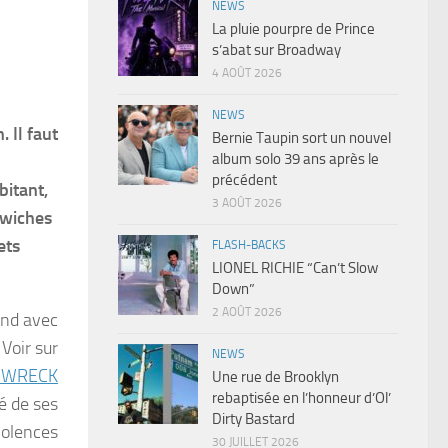
NEWS
La pluie pourpre de Prince
s’abat sur Broadway
4 AOÛT 2026
NEWS
 Il faut
Bernie Taupin sort un nouvel
album solo 39 ans après le
précédent
bitant,
3 AOÛT 2026
dwiches
ets
FLASH-BACKS
LIONEL RICHIE “Can’t Slow
Down”
2 AOÛT 2026
ond avec
Voir sur
NEWS
NWRECK
Une rue de Brooklyn
rebaptisée en l’honneur d’Ol’
é de ses
Dirty Bastard
iolences
30 JUILLET 2026