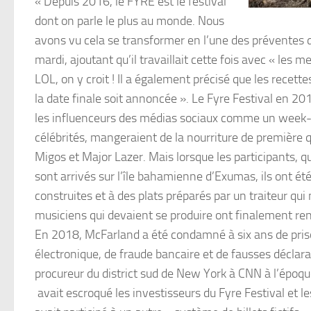
« Depuis 2016, le FYRE est le festival
dont on parle le plus au monde. Nous
avons vu cela se transformer en l’une des préventes d’A
mardi, ajoutant qu’il travaillait cette fois avec « les m
LOL, on y croit ! Il a également précisé que les recett
la date finale soit annoncée ». Le Fyre Festival en 2
les influenceurs des médias sociaux comme un week-en
célébrités, mangeraient de la nourriture de première q
Migos et Major Lazer. Mais lorsque les participants, qu
sont arrivés sur l’île bahamienne d’Exumas, ils ont é
construites et à des plats préparés par un traiteur qu
musiciens qui devaient se produire ont finalement reno
En 2018, McFarland a été condamné à six ans de priso
électronique, de fraude bancaire et de fausses déclara
procureur du district sud de New York à CNN à l’époque
avait escroqué les investisseurs du Fyre Festival et les