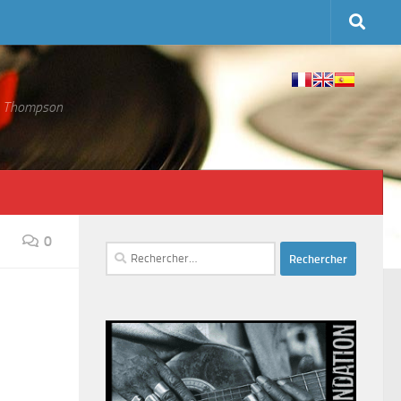
 S. Thompson
0
Rechercher :