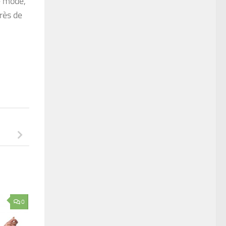
de mode,
près de
0