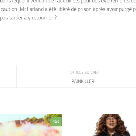
 » dans lequel il vendait de faux billets pour des événements 
us caution. McFarland a été libéré de prison après avoir purgé 
 pas tarder à y retourner ?
ARTICLE SUIVANT
PAINKILLER
0