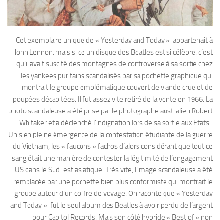
Cet exemplaire unique de « Yesterday and Today » appartenait à
John Lennon, mais si ce un disque des Beatles est si célèbre, c’est
qu’il avait suscité des montagnes de controverse à sa sortie chez
les yankees puritains scandalisés par sa pochette graphique qui
montrait le groupe emblématique couvert de viande crue et de
poupées décapitées. Il fut assez vite retiré de la vente en 1966. La
photo scandaleuse a été prise par le photographe australien Robert
Whitaker et a déclenché l’indignation lors de sa sortie aux Etats-
Unis en pleine émergence de la contestation étudiante de la guerre
du Vietnam, les « faucons » fachos d’alors considérant que tout ce
sang était une manière de contester la légitimité de l’engagement
US dans le Sud-est asiatique. Très vite, l’image scandaleuse a été
remplacée par une pochette bien plus conformiste qui montrait le
groupe autour d’un coffre de voyage. On raconte que « Yesterday
and Today » fut le seul album des Beatles à avoir perdu de l’argent
pour Capitol Records. Mais son côté hybride « Best of » non