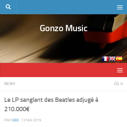
Skip to content
Gonzo Music
NEWS
0
Le LP sanglant des Beatles adjugé à
210.000€
PAR
GBD
·
13 MAI 2019