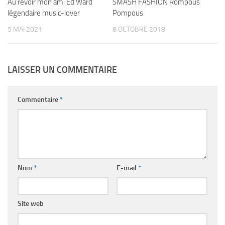
Au revoir mon ami Ed Ward
SMASH FASHION Rompous
légendaire music-lover
Pompous
5 MAI 2021
8 OCTOBRE 2018
LAISSER UN COMMENTAIRE
Commentaire
*
Nom
*
E-mail
*
Site web