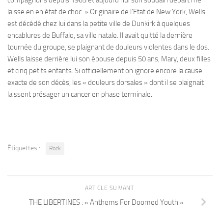
compagnons depuis 1965 et aujourd’hui son soudain départ me
laisse en en état de choc. » Originaire de l’Etat de New York, Wells
est décédé chez lui dans la petite ville de Dunkirk à quelques
encablures de Buffalo, sa ville natale. Il avait quitté la dernière
tournée du groupe, se plaignant de douleurs violentes dans le dos.
Wells laisse derrière lui son épouse depuis 50 ans, Mary, deux filles
et cinq petits enfants. Si officiellement on ignore encore la cause
exacte de son décès, les « douleurs dorsales » dont il se plaignait
laissent présager un cancer en phase terminale.
Étiquettes :
Rock
ARTICLE SUIVANT
THE LIBERTINES : « Anthems For Doomed Youth »