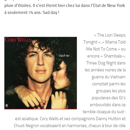
pluie d’étoiles. Il s’est éteint hier chez lui dans l’Etat de New York
à seulement 74 ans. Sad day !
« The Lion Sleeps
Tonight », « Mama Told
Me Not To Come » ou
encore « Shambala »,
Three Dog Night dans
les années noires de la
guerre du Vietnam
comptait parmi les
groupes les plus
populaires des GI’s
embourbés dans ce
terrible cloaque du sud-
est asiatique. Cory Wells et ses compagnons Danny Hutton et
Chuck Negron vocalisaient en harmonies, chacun à tour de rôle