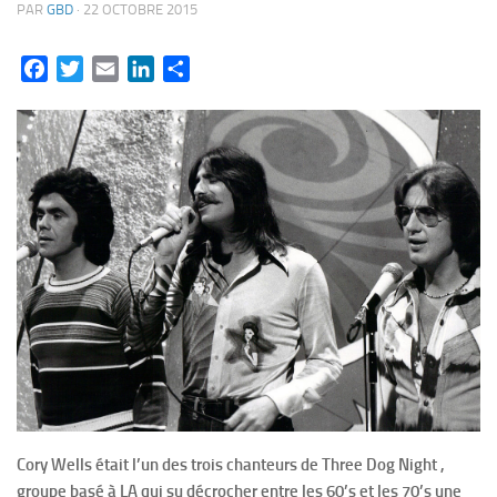
PAR
GBD
·
22 OCTOBRE 2015
Facebook
Twitter
Email
LinkedIn
Partager
Cory Wells était l’un des trois chanteurs de Three Dog Night ,
groupe basé à LA qui su décrocher entre les 60’s et les 70’s une