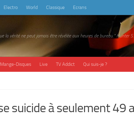
Electro
World
Classique
Ecrans
 que la vérité ne peut jamais être révélée aux heures de bureau." Hunter
Mange-Disques
Live
TV Addict
Qui suis-je ?
se suicide à seulement 49 