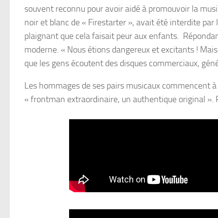
souvent reconnu pour avoir aidé à promouvoir la mus
noir et blanc de « Firestarter », avait été interdite pa
plaignant que cela faisait peur aux enfants. Répondan
moderne. « Nous étions dangereux et excitants ! Mais
que les gens écoutent des disques commerciaux, génériq
Les hommages de ses pairs musicaux commencent à pleuv
« frontman extraordinaire, un authentique original ». R