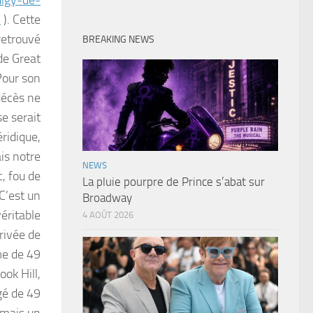
l
). Cette
 retrouvé
BREAKING NEWS
 de Great
Pour son
décès ne
se serait
éridique,
ais notre
NEWS
c, fou de
La pluie pourpre de Prince s’abat sur
C’est un
Broadway
éritable
4 AOÛT 2026
rivée de
me de 49
ok Hill,
gé de 49
 mais un