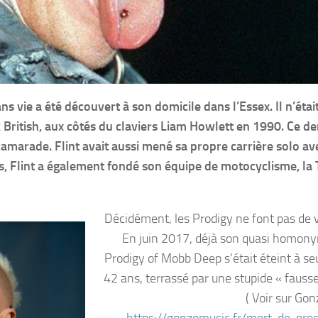
ns vie a été découvert à son domicile dans l’Essex. Il n’étai
 British, aux côtés du claviers Liam Howlett en 1990. Ce de
camarade. Flint avait aussi mené sa propre carrière solo av
ns, Flint a également fondé son équipe de motocyclisme, la
Décidément, les Prodigy ne font pas de v
En juin 2017, déjà son quasi homon
Prodigy of Mobb Deep s’était éteint à s
42 ans, terrassé par une stupide « fausse
( Voir sur Go
https://gonzomusic.fr/mort-de-pro