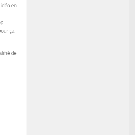
vidéo en
op
pour ça
lifié de