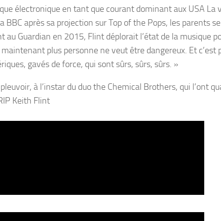
ique électronique en tant que courant dominant aux USA La 
r la BBC après sa projection sur Top of the Pops, les parents se
t au Guardian en 2015, Flint déplorait l’état de la musique p
 maintenant plus personne ne veut être dangereux. Et c’est 
ues, gavés de force, qui sont sûrs, sûrs, sûrs. »
oir, à l’instar du duo the Chemical Brothers, qui l’ont qua
IP Keith Flint