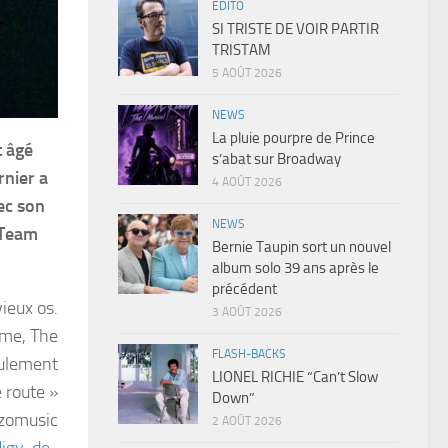
EDITO
SI TRISTE DE VOIR PARTIR
TRISTAM
5 AOÛT 2026
NEWS
La pluie pourpre de Prince
t âgé
s’abat sur Broadway
rnier a
4 AOÛT 2026
ec son
NEWS
 Team
Bernie Taupin sort un nouvel
album solo 39 ans après le
précédent
ieux os.
3 AOÛT 2026
yme, The
FLASH-BACKS
eulement
LIONEL RICHIE “Can’t Slow
 route »
Down”
nzomusic
2 AOÛT 2026
digy-de-