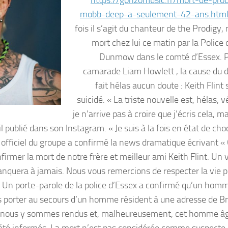
mobb-deep-a-seulement-42-ans.htm
fois il s’agit du chanteur de the Prodigy,
mort chez lui ce matin par la Police
Dunmow dans le comté d’Essex. 
camarade Liam Howlett , la cause du 
fait hélas aucun doute : Keith Flint 
suicidé. « La triste nouvelle est, hélas, v
je n’arrive pas à croire que j’écris cela, m
il publié dans son Instagram. « Je suis à la fois en état de cho
e officiel du groupe a confirmé la news dramatique écrivant « 
rmer la mort de notre frère et meilleur ami Keith Flint. Un v
anquera à jamais. Nous vous remercions de respecter la vie p
 Un porte-parole de la police d’Essex a confirmé qu’un hom
 porter au secours d’un homme résident à une adresse de Bro
us nous y sommes rendus et, malheureusement, cet homme â
nt été informés. La mort n’est pas considérée comme suspecte