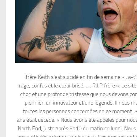
frère Keith s’est suicidé en fin de semaine « , a-t’
rage, confus et le cœur brisé…… R.I.P frère ». Le sit
choc et une profonde tristesse que nous devons confi
pionnier, un innovateur et une légende. Il nous m
toutes les personnes concernées en ce moment. »
ans était décédé. « Nous avons été appelés pour nous
North End, juste après 8h10 du matin ce lundi. No
ans a été déclaré mort sur les lieux. Ses proches o