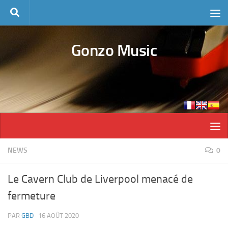
Skip to content
Gonzo Music
NEWS
0
Le Cavern Club de Liverpool menacé de
fermeture
PAR
GBD
·
16 AOÛT 2020