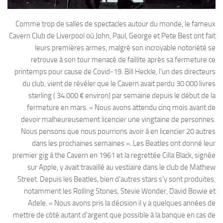
Comme trop de salles de spectacles autour du monde, le fameux
Cavern Club de Liverpool où John, Paul, George et Pete Best ont fait
leurs premières armes, malgré son incroyable notoriété se
retrouve à son tour menacé de faillite après sa fermeture ce
printemps pour cause de Covid-19. Bill Heckle, l’un des directeurs
du club, vient de révéler que le Cavern avait perdu 30 000 livres
sterling ( 34.000 € environ) par semaine depuis le début de la
fermeture en mars. « Nous avons attendu cinq mois avant de
devoir malheureusement licencier une vingtaine de personnes.
Nous pensons que nous pourrions avoir à en licencier 20 autres
dans les prochaines semaines ». Les Beatles ont donné leur
premier gig à the Cavern en 1961 et la regrettée Cilla Black, signée
sur Apple, y avait travaillé au vestiaire dans le club de Mathew
Street. Depuis les Beatles, bien d’autres stars s’y sont produites,
notamment les Rolling Stones, Stevie Wonder, David Bowie et
Adele. « Nous avons pris la décision il y a quelques années de
mettre de côté autant d’argent que possible à la banque en cas de