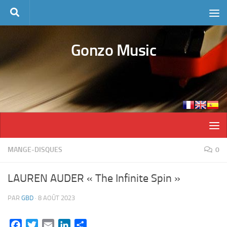
Skip to content
Gonzo Music
MANGE-DISQUES
0
LAUREN AUDER « The Infinite Spin »
PAR
GBD
·
8 AOÛT 2023
Facebook
Twitter
Email
LinkedIn
Partager