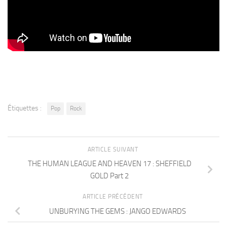
Étiquettes :
Pop
Rock
ARTICLE SUIVANT
THE HUMAN LEAGUE AND HEAVEN 17 : SHEFFIELD
GOLD Part 2
ARTICLE PRÉCÉDENT
UNBURYING THE GEMS : JANGO EDWARDS