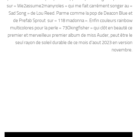
sur « We2assume2manyroles » qui me fait carrément songer au «
Sad Song » de Lou Reed. Parme comme la pop de Deacon Blue et
de Prefab Sprout sur « 118 madonna ». Enfin couleurs rainbow
multicolores pour la perle « 73Okingfisher » qui clôt en beauté ce
premier et merveilleux premier album de miss Auder, peut être le
seul rayon de soleil durable de ce mois d’aout 2023 en version
novembre.