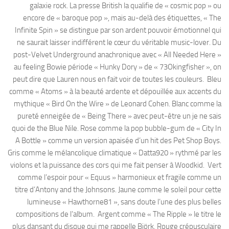
galaxie rock. La presse British la qualifie de « cosmic pop » ou
encore de « baroque pop », mais au-delà des étiquettes, « The
Infinite Spin » se distingue par son ardent pouvoir émotionnel qui
ne saurait laisser indifférent le cœur du véritable music-lover. Du
post-Velvet Underground anachronique avec « All Needed Here »
au feeling Bowie période « Hunky Dory » de « 73Okingfisher », on
peut dire que Lauren nous en fait voir de toutes les couleurs. Bleu
comme « Atoms » à la beauté ardente et dépouillée aux accents du
mythique « Bird On the Wire » de Leonard Cohen. Blanc comme la
pureté enneigée de « Being There » avec peut-être un je ne sais
quoi de the Blue Nile. Rose comme la pop bubble-gum de « City In
A Bottle » comme un version apaisée d’un hit des Pet Shop Boys.
Gris comme le mélancolique climatique « Datta920 » rythmé par les
violons et la puissance des cors qui me fait penser à Woodkid. Vert
comme l’espoir pour « Equus » harmonieux et fragile comme un
titre d’Antony and the Johnsons. Jaune comme le soleil pour cette
lumineuse « Hawthorne81 », sans doute l’une des plus belles
compositions de l’album. Argent comme « The Ripple » le titre le
plus dansant du disque qui me rappelle Björk. Rouge crépusculaire