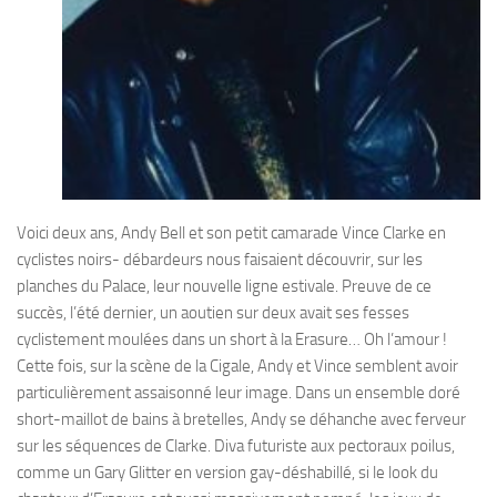
Voici deux ans, Andy Bell et son petit camarade Vince Clarke en
cyclistes noirs- débardeurs nous faisaient découvrir, sur les
planches du Palace, leur nouvelle ligne estivale. Preuve de ce
succès, l’été dernier, un aoutien sur deux avait ses fesses
cyclistement moulées dans un short à la Erasure… Oh l’amour !
Cette fois, sur la scène de la Cigale, Andy et Vince semblent avoir
particulièrement assaisonné leur image. Dans un ensemble doré
short-maillot de bains à bretelles, Andy se déhanche avec ferveur
sur les séquences de Clarke. Diva futuriste aux pectoraux poilus,
comme un Gary Glitter en version gay-déshabillé, si le look du