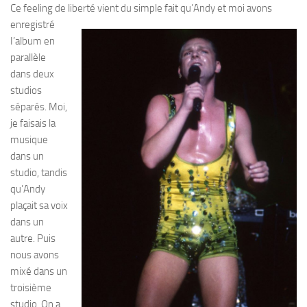
Ce feeling de liberté vient du simple fait
qu’Andy et moi avons
enregistré
I’album en
parallèle
dans deux
studios
séparés. Moi,
je faisais la
musique
dans un
studio, tandis
qu’Andy
plaçait sa voix
dans un
autre. Puis
nous avons
mixé dans un
troisième
studio. On a