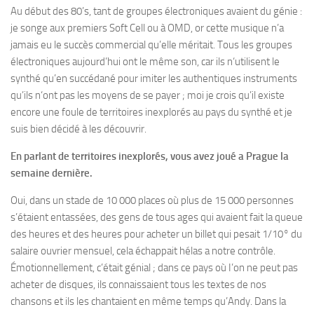
Au début des 80’s, tant de groupes électroniques avaient du génie :
je songe aux premiers Soft Cell ou à OMD, or cette musique n’a
jamais eu le succès commercial qu’elle méritait. Tous les groupes
électroniques aujourd’hui ont le même son, car ils n‘utilisent le
synthé qu’en succédané pour imiter les authentiques instruments
qu’ils n‘ont pas les moyens de se payer ; moi je crois qu’il existe
encore une foule de territoires inexplorés au pays du synthé et je
suis bien décidé à les découvrir.
En parlant de territoires inexplorés, vous avez joué a Prague la
semaine dernière.
Oui, dans un stade de 10 000 places où plus de 15 000 personnes
s’étaient entassées, des gens de tous ages qui avaient fait la queue
des heures et des heures pour acheter un billet qui pesait 1/10° du
salaire ouvrier mensuel, cela échappait hélas a notre contrôle.
Émotionnellement, c’était génial ; dans ce pays où I’on ne peut pas
acheter de disques, ils connaissaient tous les textes de nos
chansons et ils les chantaient en même temps qu’Andy. Dans la