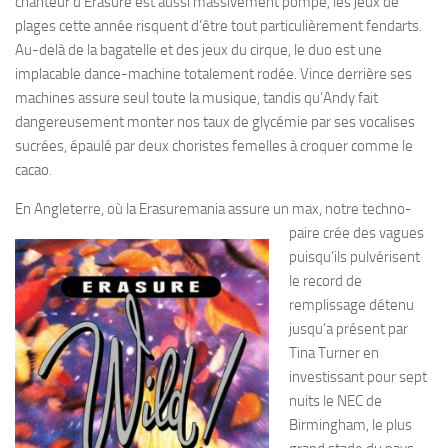
chanteur d’Erasure est aussi massivement pompé, les jeux de
plages cette année risquent d’être tout particulièrement fendarts.
Au-delà de la bagatelle et des jeux du cirque, le duo est une
implacable dance-machine totalement rodée. Vince derrière ses
machines assure seul toute la musique, tandis qu’Andy fait
dangereusement monter nos taux de glycémie par ses vocalises
sucrées, épaulé par deux choristes femelles à croquer comme le
cacao.
En Angleterre, où la Erasuremania assure un
max, notre techno-
paire crée des vagues
puisqu’ils pulvérisent
le record de
remplissage détenu
jusqu’a présent par
Tina Turner en
investissant pour sept
nuits le NEC de
Birmingham, le plus