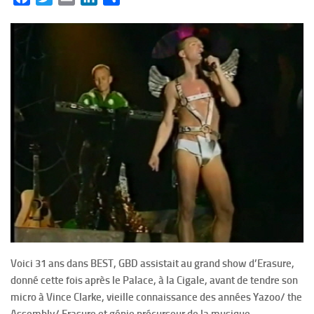
Voici 31 ans dans BEST, GBD assistait au grand show d’Erasure,
donné cette fois après le Palace, à la Cigale, avant de tendre son
micro à Vince Clarke, vieille connaissance des années Yazoo/ the