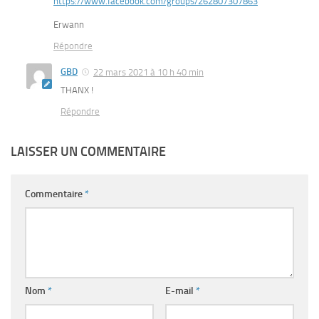
https://www.facebook.com/groups/262807307863
Erwann
Répondre
GBD
22 mars 2021 à 10 h 40 min
THANX !
Répondre
LAISSER UN COMMENTAIRE
Commentaire
*
Nom
*
E-mail
*