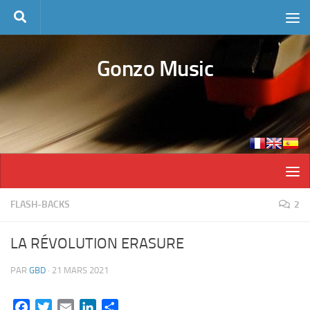
Skip to content
Gonzo Music
FLASH-BACKS
2
LA RÉVOLUTION ERASURE
PAR
GBD
·
21 MARS 2021
Facebook
Twitter
Email
LinkedIn
Partager