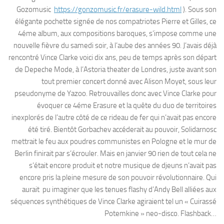
Gozomusic
https://gonzomusic.fr/erasure-wild.html
). Sous son
élégante pochette signée de nos compatriotes Pierre et Gilles, ce
4éme album, aux compositions baroques, s’impose comme une
nouvelle fièvre du samedi soir, à l’aube des années 90. J’avais déjà
rencontré Vince Clarke voici dix ans, peu de temps après son départ
de Depeche Mode, à l’Astoria theater de Londres, juste avant son
tout premier concert donné avec Alison Moyet, sous leur
pseudonyme de Yazoo. Retrouvailles donc avec Vince Clarke pour
évoquer ce 4éme Erasure et la quête du duo de territoires
inexplorés de l’autre côté de ce rideau de fer qui n’avait pas encore
été tiré. Bientôt Gorbachev accéderait au pouvoir, Solidarnosc
mettrait le feu aux poudres communistes en Pologne et le mur de
Berlin finirait par s’écrouler. Mais en janvier 90 rien de tout cela ne
s’était encore produit et notre musique de djeuns n’avait pas
encore pris la pleine mesure de son pouvoir révolutionnaire. Qui
aurait pu imaginer que les tenues flashy d’Andy Bell alliées aux
séquences synthétiques de Vince Clarke agiraient tel un « Cuirassé
Potemkine » neo-disco. Flashback…