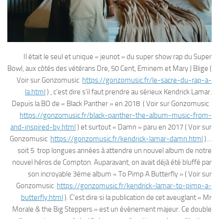
Il était le seul et unique « jeunot » du super show rap du Super
Bowl, aux côtés des vétérans Dre, 50 Cent, Eminem et Mary J Blige (
Voir sur Gonzomusic
https://gonzomusic.fr/le-sacre-du-rap-a-
la.html
) , c’est dire s’il faut prendre au sérieux Kendrick Lamar.
Depuis la BO de « Black Panther » en 2018 ( Voir sur Gonzomusic
https://gonzomusic.fr/black-panther-the-album-music-from-
and-inspired-by.html
) et surtout « Damn » paru en 2017 ( Voir sur
Gonzomusic
https://gonzomusic.fr/kendrick-lamar-damn.html
)…
soit 5 trop longues années à attendre un nouvel album de notre
nouvel héros de Compton. Auparavant, on avait déjà été bluffé par
son incroyable 3éme album « To Pimp A Butterfly » ( Voir sur
Gonzomusic
https://gonzomusic.fr/kendrick-lamar-to-pimp-a-
butterfly.html
). C’est dire si la publication de cet aveuglant « Mr
Morale & the Big Steppers » est un évènement majeur. Ce double