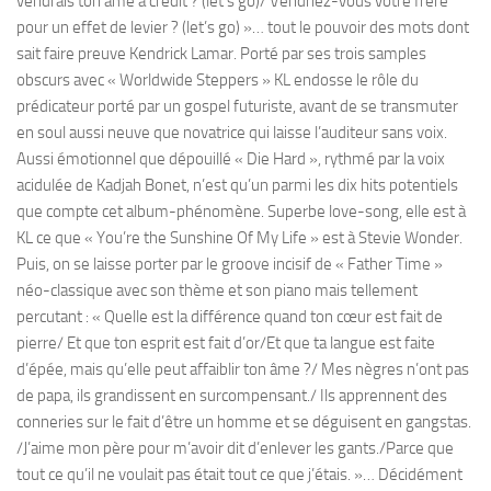
vendrais ton âme à crédit ? (let’s go)/ Vendriez-vous votre frère
pour un effet de levier ? (let’s go) »… tout le pouvoir des mots dont
sait faire preuve Kendrick Lamar. Porté par ses trois samples
obscurs avec « Worldwide Steppers » KL endosse le rôle du
prédicateur porté par un gospel futuriste, avant de se transmuter
en soul aussi neuve que novatrice qui laisse l’auditeur sans voix.
Aussi émotionnel que dépouillé « Die Hard », rythmé par la voix
acidulée de Kadjah Bonet, n’est qu’un parmi les dix hits potentiels
que compte cet album-phénomène. Superbe love-song, elle est à
KL ce que « You’re the Sunshine Of My Life » est à Stevie Wonder.
Puis, on se laisse porter par le groove incisif de « Father Time »
néo-classique avec son thème et son piano mais tellement
percutant : « Quelle est la différence quand ton cœur est fait de
pierre/ Et que ton esprit est fait d’or/Et que ta langue est faite
d’épée, mais qu’elle peut affaiblir ton âme ?/ Mes nègres n’ont pas
de papa, ils grandissent en surcompensant./ Ils apprennent des
conneries sur le fait d’être un homme et se déguisent en gangstas.
/J’aime mon père pour m’avoir dit d’enlever les gants./Parce que
tout ce qu’il ne voulait pas était tout ce que j’étais. »… Décidément