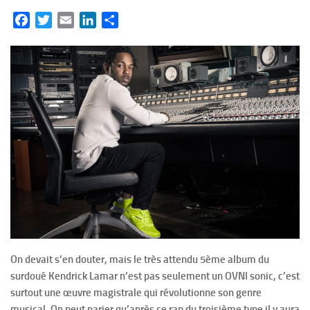
Facebook
Twitter
Email
LinkedIn
Partager
On devait s’en douter, mais le très attendu 5ème album du
surdoué Kendrick Lamar n’est pas seulement un OVNI sonic, c’est
surtout une œuvre magistrale qui révolutionne son genre
musical. On peut parier qu’après ce rap du troisième type il y aura