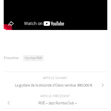
Étiquettes :
Hip-Hop/R&B
ARTICLE SUIVANT
La guitare de la discorde d’Oasis vendue 380,000 €
ARTICLE PRÉCÉDENT
ROÉ « Jazz Rumba Club »