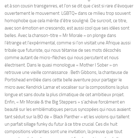
et à son cousin transgenres, et l’on se dit que c’est si rare d’évoquer
ouvertement le mouvement LGBTQ+ dans ce milieu trop souvent
homophobe que cela mérite d’être souligné. De surcroit, ce titre,
avec son émotion en crescendo, est aussi cool que ses idées sont
belles. Avec la chanson-titre « Mr Morale » on plonge dans
l’étrange et l’expérimental, comme si l’on visitait une Afrique aussi
tribale que futuriste, qui nous tétanise de ses mots décochés
comme autant de micro-flèches qui nous percutent et nous
électrisent. Dans le quasi monologue « Mother I Sober » on
retrouve une vieille connaissance : Beth Gibbons, la chanteuse de
Portishead enrôlée dans cette belle aventure pour partager le
micro avec Kendrick Lamar et vocaliser sur la compositions la plus
longue et sans doute la plus climatique de cet ambitieux projet.
Enfin, « Mr Morale & the Big Steppers » s’achève forcément en
beauté sur les emblématiques percus syncopées qui nous avaient
tant séduit sur la BO de « Black Panther » et les violons qui taillent
un parfait sillage funky du futur à ce titre crucial. Ces dix huit
compositions vibrantes sont une invitation, la preuve que tout