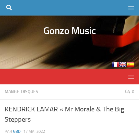
Skip to content
Gonzo Music
MANGE-DISQUES
0
KENDRICK LAMAR « Mr Morale & The Big
Steppers
PAR
GBD
·
17 MAI 2022