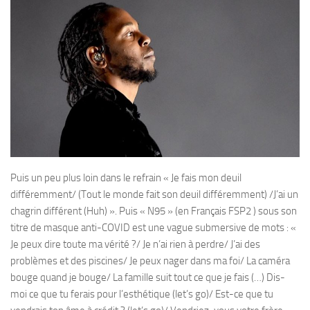
Puis un peu plus loin dans le refrain « Je fais mon deuil
différemment/ (Tout le monde fait son deuil différemment) /J’ai un
chagrin différent (Huh) ». Puis « N95 » (en Français FSP2 ) sous son
titre de masque anti-COVID est une vague submersive de mots : «
Je peux dire toute ma vérité ?/ Je n’ai rien à perdre/ J’ai des
problèmes et des piscines/ Je peux nager dans ma foi/ La caméra
bouge quand je bouge/ La famille suit tout ce que je fais (…) Dis-
moi ce que tu ferais pour l’esthétique (let’s go)/ Est-ce que tu