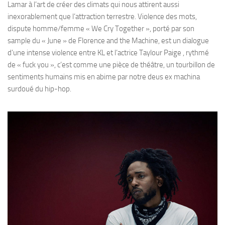
Lamar à l’art de créer des climats qui nous attirent aussi
inexorablement que l’attraction terrestre. Violence des mots,
dispute homme/femme « We Cry Together », porté par son
sample du « June » de Florence and the Machine, est un dialogue
d’une intense violence entre KL et l’actrice Taylour Paige , rythmé
de « fuck you », c’est comme une pièce de théâtre, un tourbillon de
sentiments humains mis en abime par notre deus ex machina
surdoué du hip-hop.