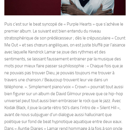
Puis c’est sur le beat syncopé de « Purple Hearts » que s’achève le
premier album. Le suivant est bien entendu du niveau
stratosphérique de son prédécesseur ; dès le crépusculaire « Count
Me Out » et ses chœurs angéliques, on est juste bluffé par l’aisance
avec laquelle Kendrick Lamar se joue des rythmes et des
sentiments, se laissant faussement entrainer par la musique des
mots pour mieux faire passer sa philosophie : « Chaque fois que je
ne pouvais pas trouver Dieu, je pouvais toujours me trouver à
travers une chanson./ Beaucoup trouvent leur vie dans un
téléphone. ». Simplement piano/voix « Crown » pourrait tout aussi
bien figurer sur un album de David Gilmour preuve que ce hip-hop
universel peut tout aussi bien embrasser le rock que le jazz. Avec
Kodak Black, il joue la carte rétro 50’s dans l’intro de « Silent Hill »,
avant de nous subjuguer d‘un dialogue aussi hallucinant que
poétique sur fond de beat hypnotique aquatique entre deux eaux.
Dans « Auntie Diaries » Lamar rend hommage à la fois à son oncle