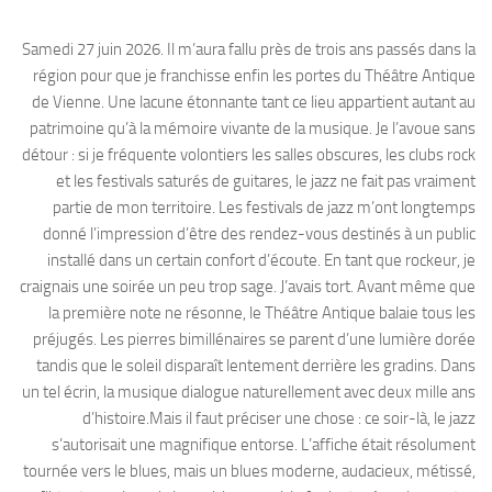
Samedi 27 juin 2026. Il m’aura fallu près de trois ans passés dans la
région pour que je franchisse enfin les portes du Théâtre Antique
de Vienne. Une lacune étonnante tant ce lieu appartient autant au
patrimoine qu’à la mémoire vivante de la musique. Je l’avoue sans
détour : si je fréquente volontiers les salles obscures, les clubs rock
et les festivals saturés de guitares, le jazz ne fait pas vraiment
partie de mon territoire. Les festivals de jazz m’ont longtemps
donné l’impression d’être des rendez-vous destinés à un public
installé dans un certain confort d’écoute. En tant que rockeur, je
craignais une soirée un peu trop sage. J’avais tort. Avant même que
la première note ne résonne, le Théâtre Antique balaie tous les
préjugés. Les pierres bimillénaires se parent d’une lumière dorée
tandis que le soleil disparaît lentement derrière les gradins. Dans
un tel écrin, la musique dialogue naturellement avec deux mille ans
d’histoire.Mais il faut préciser une chose : ce soir-là, le jazz
s’autorisait une magnifique entorse. L’affiche était résolument
tournée vers le blues, mais un blues moderne, audacieux, métissé,