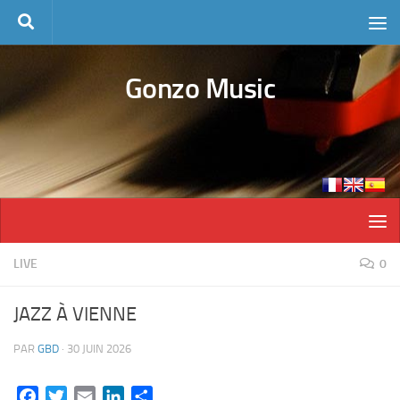
Skip to content
Gonzo Music
LIVE
0
JAZZ À VIENNE
PAR
GBD
·
30 JUIN 2026
Facebook
Twitter
Email
LinkedIn
Partager