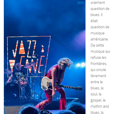
vraiment
question de
blues. Il
était
question de
musique
américaine.
De cette
musique qui
refuse les
frontières,
qui circule
librement
entre le
blues, la
soul, le
gospel, le
rhythm and
blues, la