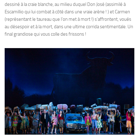
dessiné à la craie blanche, au milieu duquel Don José (assimilé à
Escamillio qui lui combat à côté dans une vraie arène ! ) et Carmen
(représentant le taureau que l’on met à mort !) s’affrontent, voués
au désespoir et à la mort, dans une ultime corrida sentimentale. Un
final grandiose qui vous colle des frissons !