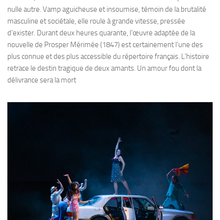
nulle autre. Vamp aguicheuse et insoumise, témoin de la brutalité
masculine et sociétale, elle roule à grande vitesse, pressée
d’exister. Durant deux heures quarante, l’œuvre adaptée de la
nouvelle de Prosper Mérimée (1847) est certainement l’une des
plus connue et des plus accessible du répertoire français. L’histoire
retrace le destin tragique de deux amants. Un amour fou dont la
délivrance sera la mort