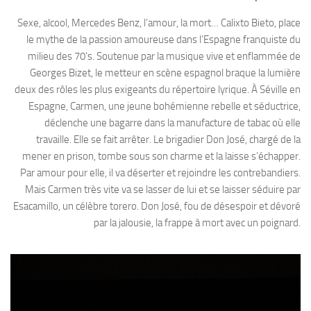
Sexe, alcool, Mercedes Benz, l’amour, la mort… Calixto Bieto, place
le mythe de la passion amoureuse dans l’Espagne franquiste du
milieu des 70’s. Soutenue par la musique vive et enflammée de
Georges Bizet, le metteur en scène espagnol braque la lumière
deux des rôles les plus exigeants du répertoire lyrique. À Séville en
Espagne, Carmen, une jeune bohémienne rebelle et séductrice,
déclenche une bagarre dans la manufacture de tabac où elle
travaille. Elle se fait arrêter. Le brigadier Don José, chargé de la
mener en prison, tombe sous son charme et la laisse s’échapper.
Par amour pour elle, il va déserter et rejoindre les contrebandiers.
Mais Carmen très vite va se lasser de lui et se laisser séduire par
Esacamillo, un célèbre torero. Don José, fou de désespoir et dévoré
par la jalousie, la frappe à mort avec un poignard.