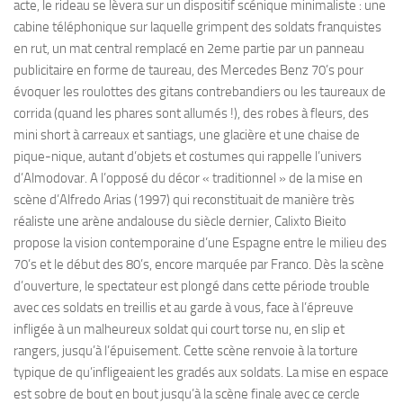
acte, le rideau se lèvera sur un dispositif scénique minimaliste : une
cabine téléphonique sur laquelle grimpent des soldats franquistes
en rut, un mat central remplacé en 2eme partie par un panneau
publicitaire en forme de taureau, des Mercedes Benz 70’s pour
évoquer les roulottes des gitans contrebandiers ou les taureaux de
corrida (quand les phares sont allumés !), des robes à fleurs, des
mini short à carreaux et santiags, une glacière et une chaise de
pique-nique, autant d’objets et costumes qui rappelle l’univers
d’Almodovar. A l’opposé du décor « traditionnel » de la mise en
scène d’Alfredo Arias (1997) qui reconstituait de manière très
réaliste une arène andalouse du siècle dernier, Calixto Bieito
propose la vision contemporaine d’une Espagne entre le milieu des
70’s et le début des 80’s, encore marquée par Franco. Dès la scène
d’ouverture, le spectateur est plongé dans cette période trouble
avec ces soldats en treillis et au garde à vous, face à l’épreuve
infligée à un malheureux soldat qui court torse nu, en slip et
rangers, jusqu’à l’épuisement. Cette scène renvoie à la torture
typique de qu’infligeaient les gradés aux soldats. La mise en espace
est sobre de bout en bout jusqu’à la scène finale avec ce cercle