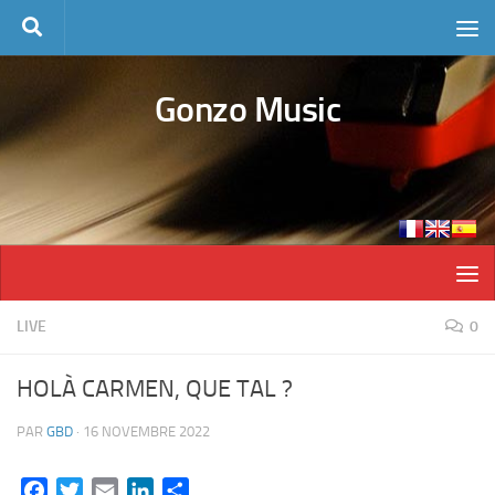
Skip to content
Gonzo Music
LIVE
0
HOLÀ CARMEN, QUE TAL ?
PAR
GBD
·
16 NOVEMBRE 2022
Facebook
Twitter
Email
LinkedIn
Partager