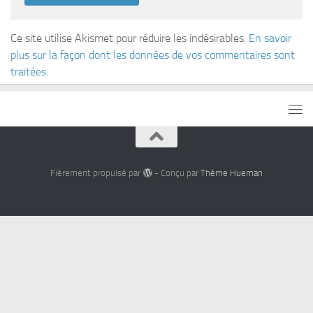
Ce site utilise Akismet pour réduire les indésirables.
En savoir
plus sur la façon dont les données de vos commentaires sont
traitées
.
Fièrement propulsé par
- Conçu par
Thème Hueman