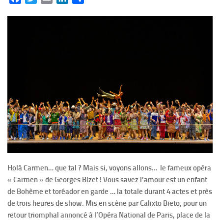
Holà Carmen… que tal ? Mais si, voyons allons… le fameux opéra
« Carmen » de Georges Bizet ! Vous savez l’amour est un enfant
de Bohème et toréador en garde … la totale durant 4 actes et près
de trois heures de show. Mis en scène par Calixto Bieto, pour un
retour triomphal annoncé à l’Opéra National de Paris, place de la