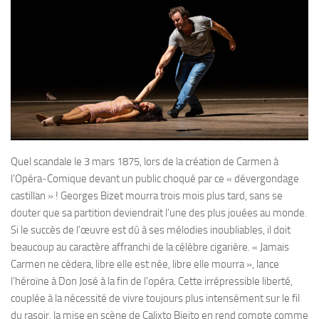
Quel scandale le 3 mars 1875, lors de la création de Carmen à
l’Opéra‑Comique devant un public choqué par ce « dévergondage
castillan » ! Georges Bizet mourra trois mois plus tard, sans se
douter que sa partition deviendrait l’une des plus jouées au monde.
Si le succès de l’œuvre est dû à ses mélodies inoubliables, il doit
beaucoup au caractère affranchi de la célèbre cigarière. « Jamais
Carmen ne cèdera, libre elle est née, libre elle mourra », lance
l’héroïne à Don José à la fin de l’opéra. Cette irrépressible liberté,
couplée à la nécessité de vivre toujours plus intensément sur le fil
du rasoir, la mise en scène de Calixto Bieito en rend compte comme