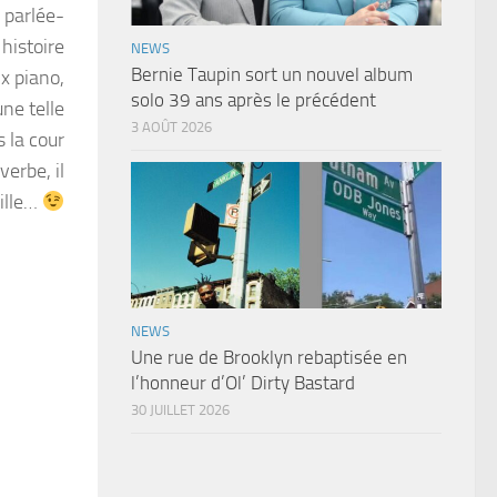
 parlée-
 histoire
NEWS
Bernie Taupin sort un nouvel album
x piano,
solo 39 ans après le précédent
ne telle
3 AOÛT 2026
 la cour
erbe, il
eille…
NEWS
Une rue de Brooklyn rebaptisée en
l’honneur d’Ol’ Dirty Bastard
30 JUILLET 2026