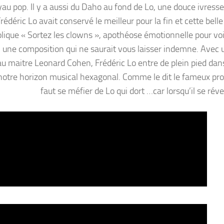
au pop. Il y a aussi du Daho au fond de Lo, une douce ivresse
édéric Lo avait conservé le meilleur pour la fin et cette belle
lique « Sortez les clowns », apothéose émotionnelle pour voi
e composition qui ne saurait vous laisser indemne. Avec u
u maitre Leonard Cohen, Frédéric Lo entre de plein pied dans
 notre horizon musical hexagonal. Comme le dit le fameux prov
faut se méfier de Lo qui dort …car lorsqu’il se rév