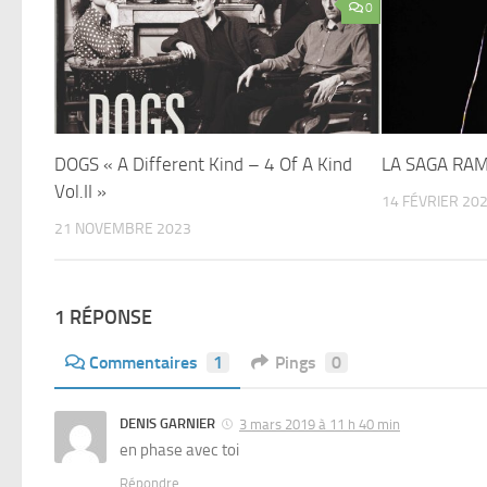
0
DOGS « A Different Kind – 4 Of A Kind
LA SAGA RAM
Vol.II »
14 FÉVRIER 20
21 NOVEMBRE 2023
1 RÉPONSE
Commentaires
1
Pings
0
DENIS GARNIER
3 mars 2019 à 11 h 40 min
en phase avec toi
Répondre