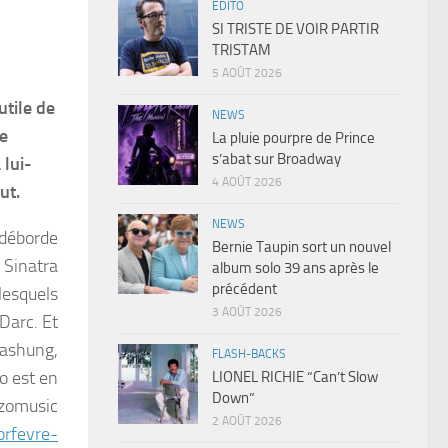
EDITO
SI TRISTE DE VOIR PARTIR
TRISTAM
5 AOÛT 2026
utile de
NEWS
le
La pluie pourpre de Prince
s’abat sur Broadway
 lui-
4 AOÛT 2026
ut.
NEWS
 déborde
Bernie Taupin sort un nouvel
 Sinatra
album solo 39 ans après le
précédent
lesquels
3 AOÛT 2026
 Darc. Et
Bashung,
FLASH-BACKS
o est en
LIONEL RICHIE “Can’t Slow
Down”
nzomusic
2 AOÛT 2026
orfevre-