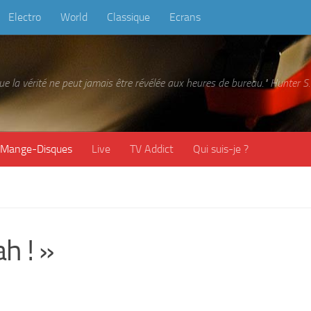
Electro
World
Classique
Ecrans
 que la vérité ne peut jamais être révélée aux heures de bureau." Hunter
Mange-Disques
Live
TV Addict
Qui suis-je ?
h ! »