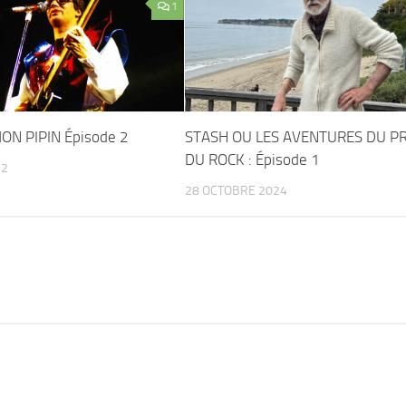
1
ON PIPIN Épisode 2
STASH OU LES AVENTURES DU P
DU ROCK : Épisode 1
22
28 OCTOBRE 2024