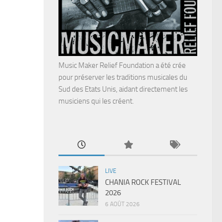
Music Maker Relief Foundation a été crée
pour préserver les traditions musicales du
Sud des Etats Unis, aidant directement les
musiciens qui les créent.
LIVE
CHANIA ROCK FESTIVAL
2026
6 AOÛT 2026