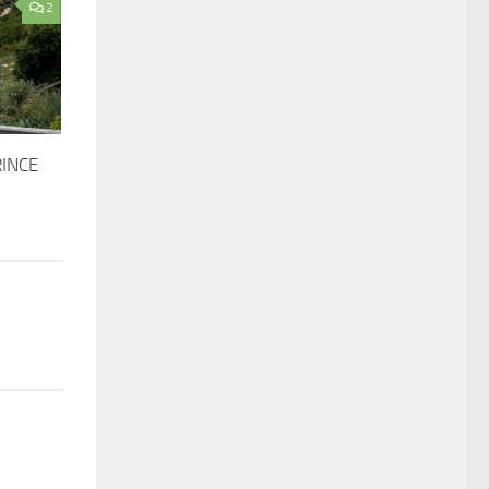
2
RINCE