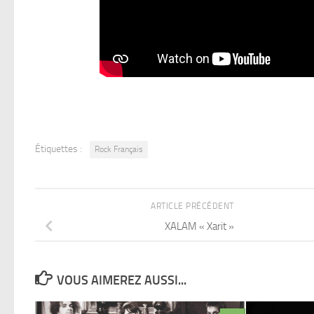
Étiquettes :
Rock Français
ARTICLE PRÉCÉDENT
XALAM « Xarit »
VOUS AIMEREZ AUSSI...