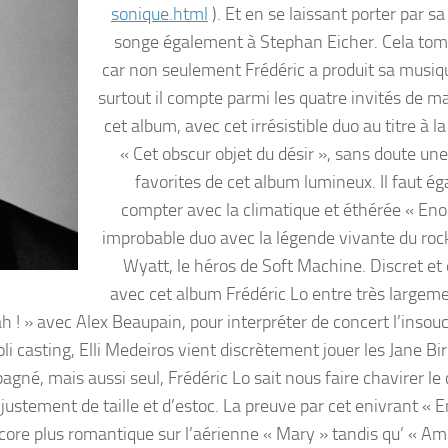
sonique.html
). Et en se laissant porter par sa
songe également à Stephan Eicher. Cela tom
car non seulement Frédéric a produit sa musiq
surtout il compte parmi les quatre invités de m
cet album, avec cet irrésistible duo au titre à l
« Cet obscur objet du désir », sans doute un
favorites de cet album lumineux. Il faut é
compter avec la climatique et éthérée « Eno
improbable duo avec la légende vivante du roc
Wyatt, le héros de Soft Machine. Discret et 
avec cet album Frédéric Lo entre très largem
jah ! » avec Alex Beaupain, pour interpréter de concert l’insou
li casting, Elli Medeiros vient discrètement jouer les Jane Bi
é, mais aussi seul, Frédéric Lo sait nous faire chavirer le
justement de taille et d’estoc. La preuve par cet enivrant « 
ncore plus romantique sur l’aérienne « Mary » tandis qu’ « Am