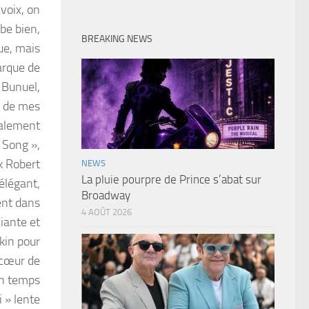
 voix, on
be bien,
BREAKING NEWS
ue, mais
arque de
a Bunuel,
e de mes
galement
 Song »,
k Robert
NEWS
La pluie pourpre de Prince s’abat sur
élégant,
Broadway
ent dans
4 AOÛT 2026
ciante et
rkin pour
 cœur de
En temps
i » lente