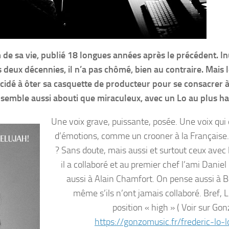
de sa vie, publié 18 longues années après le précédent. In
s deux décennies, il n’a pas chômé, bien au contraire. Mais 
écidé à ôter sa casquette de producteur pour se consacrer à
 » semble aussi abouti que miraculeux, avec un Lo au plus ha
Une voix grave, puissante, posée. Une voix qui
d’émotions, comme un crooner à la Française.
? Sans doute, mais aussi et surtout ceux avec 
il a collaboré et au premier chef l’ami Daniel
aussi à Alain Chamfort. On pense aussi à 
même s’ils n’ont jamais collaboré. Bref, L
position « high » ( Voir sur Go
https://gonzomusic.fr/frederic-lo-l