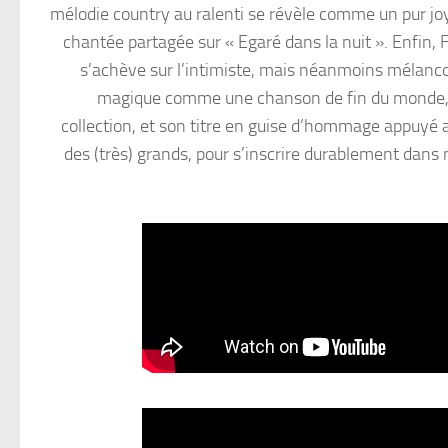
mélodie country au ralenti se révèle comme un pur joy
chantée partagée sur « Egaré dans la nuit ». Enfin, Fr
s’achève sur l’intimiste, mais néanmoins mélanco
magique comme une chanson de fin du monde, un
collection, et son titre en guise d’hommage appuyé a
des (très) grands, pour s’inscrire durablement dans