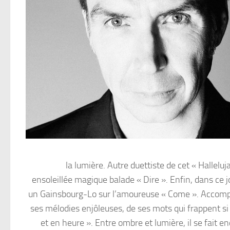
la lumière. Autre duettiste de cet « Hallelu
ensoleillée magique balade « Dire ». Enfin, dans ce jo
un Gainsbourg-Lo sur l’amoureuse « Come ». Accompagn
ses mélodies enjôleuses, de ses mots qui frappent si 
et en heure ». Entre ombre et lumière, il se fait e