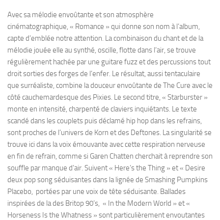
Avec sa mélodie envoûtante et son atmosphère
cinématographique, « Romance » qui donne son nom à l’album,
capte d’emblée notre attention. La combinaison du chant et de la
mélodie jouée elle au synthé, oscille, flotte dans l’air, se trouve
régulièrement hachée par une guitare fuzz et des percussions tout
droit sorties des forges de l’enfer. Le résultat, aussi tentaculaire
que surréaliste, combine la douceur envoûtante de The Cure avec le
côté cauchemardesque des Pixies. Le second titre, « Starburster »
monte en intensité, charpenté de claviers inquiétants. Le texte
scandé dans les couplets puis déclamé hip hop dans les refrains,
sont proches de l’univers de Korn et des Deftones. La singularité se
trouve ici dans la voix émouvante avec cette respiration nerveuse
en fin de refrain, comme si Garen Chatten cherchait à reprendre son
souffle par manque d’air. Suivent « Here’s the Thing » et « Desire
deux pop song séduisantes dans la lignée de Smashing Pumpkins
Placebo, portées par une voix de tête séduisante. Ballades
inspirées de la des Britop 90’s, « In the Modern World » et «
Horseness Is the Whatness » sont particulièrement envoutantes