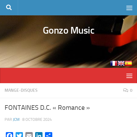
Skip to content
Gonzo Music
MANGE-DISQUES
0
FONTAINES D.C. « Romance »
PAR
JCM
·
8 OCTOBRE 2024
Facebook
Twitter
Email
LinkedIn
Partager