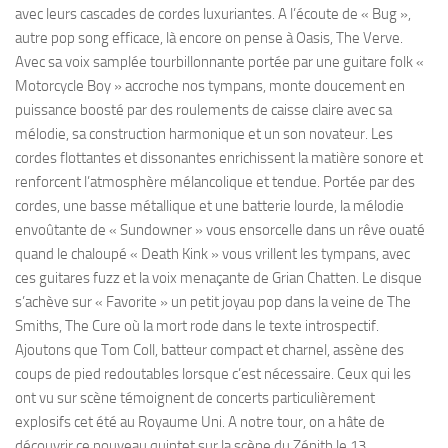
avec leurs cascades de cordes luxuriantes. A l’écoute de « Bug »,
autre pop song efficace, là encore on pense à Oasis, The Verve.
Avec sa voix samplée tourbillonnante portée par une guitare folk «
Motorcycle Boy » accroche nos tympans, monte doucement en
puissance boosté par des roulements de caisse claire avec sa
mélodie, sa construction harmonique et un son novateur. Les
cordes flottantes et dissonantes enrichissent la matière sonore et
renforcent l’atmosphère mélancolique et tendue. Portée par des
cordes, une basse métallique et une batterie lourde, la mélodie
envoûtante de « Sundowner » vous ensorcelle dans un rêve ouaté
quand le chaloupé « Death Kink » vous vrillent les tympans, avec
ces guitares fuzz et la voix menaçante de Grian Chatten. Le disque
s’achève sur « Favorite » un petit joyau pop dans la veine de The
Smiths, The Cure où la mort rode dans le texte introspectif.
Ajoutons que Tom Coll, batteur compact et charnel, assène des
coups de pied redoutables lorsque c’est nécessaire. Ceux qui les
ont vu sur scène témoignent de concerts particulièrement
explosifs cet été au Royaume Uni. A notre tour, on a hâte de
découvrir ce nouveau quintet sur la scène du Zénith le 13