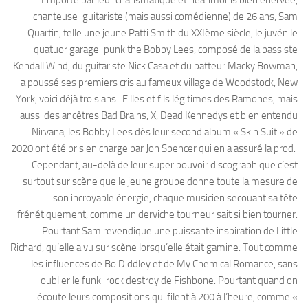
chanteuse-guitariste (mais aussi comédienne) de 26 ans, Sam
Quartin, telle une jeune Patti Smith du XXIème siècle, le juvénile
quatuor garage-punk the Bobby Lees, composé de la bassiste
Kendall Wind, du guitariste Nick Casa et du batteur Macky Bowman,
a poussé ses premiers cris au fameux village de Woodstock, New
York, voici déjà trois ans. Filles et fils légitimes des Ramones, mais
aussi des ancêtres Bad Brains, X, Dead Kennedys et bien entendu
Nirvana, les Bobby Lees dès leur second album « Skin Suit » de
2020 ont été pris en charge par Jon Spencer qui en a assuré la prod.
Cependant, au-delà de leur super pouvoir discographique c’est
surtout sur scène que le jeune groupe donne toute la mesure de
son incroyable énergie, chaque musicien secouant sa tête
frénétiquement, comme un derviche tourneur sait si bien tourner.
Pourtant Sam revendique une puissante inspiration de Little
Richard, qu’elle a vu sur scène lorsqu’elle était gamine. Tout comme
les influences de Bo Diddley et de My Chemical Romance, sans
oublier le funk-rock destroy de Fishbone. Pourtant quand on
écoute leurs compositions qui filent à 200 à l’heure, comme «