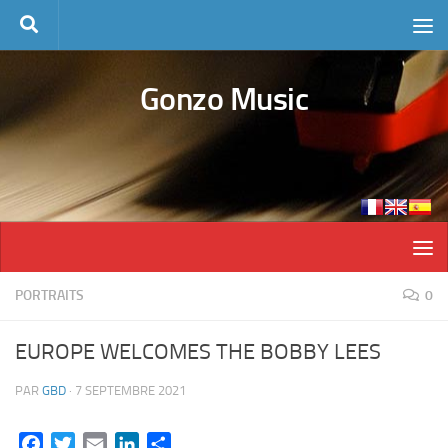
Skip to content
Gonzo Music
PORTRAITS
0
EUROPE WELCOMES THE BOBBY LEES
PAR
GBD
·
7 SEPTEMBRE 2021
Facebook
Twitter
Email
LinkedIn
Partager