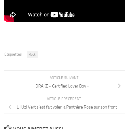
Étiquettes :
Rock
ARTICLE SUIVANT
DRAKE « Certified Lover Boy »
ARTICLE PRÉCÉDENT
Lil Uzi Vert s’est fait voler la Panthère Rose sur son front