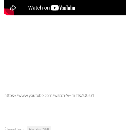
https://www.youtube.com/watch?v=mJfIsZOCsYI
Étiquettes :
Hip-Hop/R&B