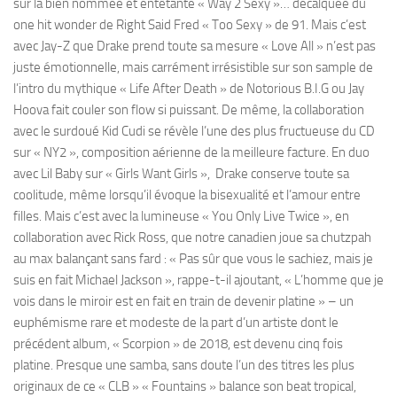
sur la bien nommée et entêtante « Way 2 Sexy »… décalquée du
one hit wonder de Right Said Fred « Too Sexy » de 91. Mais c’est
avec Jay-Z que Drake prend toute sa mesure « Love All » n’est pas
juste émotionnelle, mais carrément irrésistible sur son sample de
l’intro du mythique « Life After Death » de Notorious B.I.G ou Jay
Hoova fait couler son flow si puissant. De même, la collaboration
avec le surdoué Kid Cudi se révèle l’une des plus fructueuse du CD
sur « NY2 », composition aérienne de la meilleure facture. En duo
avec Lil Baby sur « Girls Want Girls », Drake conserve toute sa
coolitude, même lorsqu’il évoque la bisexualité et l’amour entre
filles. Mais c’est avec la lumineuse « You Only Live Twice », en
collaboration avec Rick Ross, que notre canadien joue sa chutzpah
au max balançant sans fard : « Pas sûr que vous le sachiez, mais je
suis en fait Michael Jackson », rappe-t-il ajoutant, « L’homme que je
vois dans le miroir est en fait en train de devenir platine » – un
euphémisme rare et modeste de la part d’un artiste dont le
précédent album, « Scorpion » de 2018, est devenu cinq fois
platine. Presque une samba, sans doute l’un des titres les plus
originaux de ce « CLB » « Fountains » balance son beat tropical,