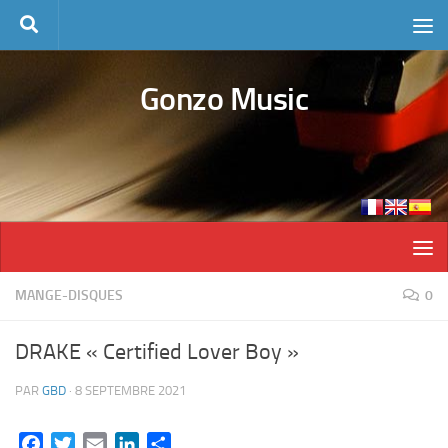
Skip to content
Gonzo Music
MANGE-DISQUES
0
DRAKE « Certified Lover Boy »
PAR
GBD
·
8 SEPTEMBRE 2021
Facebook
Twitter
Email
LinkedIn
Partager