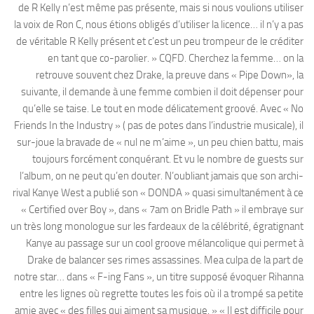
de R Kelly n’est même pas présente, mais si nous voulions utiliser
la voix de Ron C, nous étions obligés d’utiliser la licence… il n’y a pas
de véritable R Kelly présent et c’est un peu trompeur de le créditer
en tant que co-parolier. » CQFD. Cherchez la femme… on la
retrouve souvent chez Drake, la preuve dans « Pipe Down», la
suivante, il demande à une femme combien il doit dépenser pour
qu’elle se taise. Le tout en mode délicatement groové. Avec « No
Friends In the Industry » ( pas de potes dans l’industrie musicale), il
sur-joue la bravade de « nul ne m’aime », un peu chien battu, mais
toujours forcément conquérant. Et vu le nombre de guests sur
l’album, on ne peut qu’en douter. N’oubliant jamais que son archi-
rival Kanye West a publié son « DONDA » quasi simultanément à ce
« Certified over Boy », dans « 7am on Bridle Path » il embraye sur
un très long monologue sur les fardeaux de la célébrité, égratignant
Kanye au passage sur un cool groove mélancolique qui permet à
Drake de balancer ses rimes assassines. Mea culpa de la part de
notre star… dans « F-ing Fans », un titre supposé évoquer Rihanna
entre les lignes où regrette toutes les fois où il a trompé sa petite
amie avec « des filles qui aiment sa musique. » « Il est difficile pour