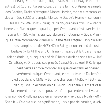
Lil Baby, Future, Young Thug, Travis Scott, Lil Wayne et (entre
autres) Kid Cudi sont à ses côtés, derrière le micro. Après le sample
des Beatles, Drake s’attaque à Montell Jordan, mon vieux complice
des années BUZZ en samplant le cool « Daddy’s Home », sur son «
This Is How We Do It » inaugural de 95, qui devient ici un « Papi’s
Home » mélancolique et quasi gospel. Cependant, c’est avec le titre
suivant, « TSU », le fils spirituel de son émotionnel « God’s Plan »
que Drake commence VRAIMENT à me faire craquer. On y trouver
trois samples, un de NYSYNC ( « Saiing »), un second de Justin
Tilberlake ( « Until The end Of Time »), mais c’est le troisième qui
fait polémique, puisque signé de R Kelly extrait de son titre « Half
On a Baby ». Or depuis ses procès à caractère sexuel, R Kelly, qui
peut certes encore compter sur quelques fans, est devenu
carrément toxique. Cependant, le producteur de Drake s’en
explique dans le NME : « Sur une chanson intitulée « TSU », au
début, il y a un échantillon d’OG Ron C qui parle. Derrière cela,
faiblement que vous ne pouvez même pas entendre, il y a une
chanson de R Kelly qui joue en arrière-plan », explique Noah « 40 »
Shebib. « Cela n’a aucune signification, il n’y a pas de paroles, la voix