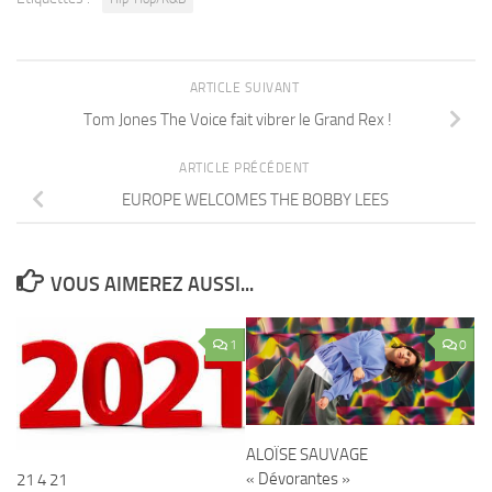
ARTICLE SUIVANT
Tom Jones The Voice fait vibrer le Grand Rex !
ARTICLE PRÉCÉDENT
EUROPE WELCOMES THE BOBBY LEES
VOUS AIMEREZ AUSSI...
1
0
ALOÏSE SAUVAGE
« Dévorantes »
21 4 21