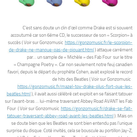
C’est sans doute un clin d’œil comme Drake est si souvent
accoutumé car son 6éme CD, le successeur de son « Scorpion» à
succès ( Voir sur Gonzomusic
https://gonzomusic.fr/le-scorpion-
de-drake-ne-manque-pas-de-piquant.html
) attaque carrément
par… un sample de « Michèle » des Fab Four sur le titre
« Champagne Poetry ». Car non seulement notre feuj canadien
favori, depuis le départ du prophète Cohen, avait explosé le record
de hits des Beatles ( Voir sur Gonzomusic
https://gonzomusic.fr/mazel-tov-drake-plus-fort-que-les-
beatles.html
), il avait aussi célébré cet exploit en se faisant tatouer
sur l’avant-bras … lui-même traversant Abbey Road AVANT les Fab
Four ( Voir sur Gonzomusic
https://gonzomusic.fr/drake-se-fait-
tatouer-traversant-abbey-road-avant-les-beatles.html
). Mais on
se doute bien que les Beatles ne sont bien entendu pas l’unique
surprise du disque. Coté invités, cela se bouscule au portillon Jay-Z,