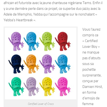
africain et futuriste avec la jeune chanteuse nigériane Tems. Enfin il
y a une dernière perle dans ce projet, ce superbe duo jazzy avec la
Adele de Memphis, Yebba qui l’accompagne sur le nonchalant «
Yebba’s Heartbreak ».
Vous l’aurez
compris ce
« Certified
Lover Boy »
ne manque
pas d’atouts
sous sa
pochette
surprenante,
conçue par
Damien Hirst,
en forme
d’emojis de
femme
Certified Lover of Crocs