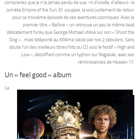
comprenez que je n’ai jamais perdu de vue -ni d’oreille, d’ailleurs- la
comète Empire of the Sun. Et youppie, la voici justement de retour
pour ce troisième épisode de ses aventures cosmiques. Avec le
premier titre « Before » on retrouve un peu le même beat
délicatement funky que George Michael utilise sur son « Shoot the
Dog »…mais téléporté au XXIéme siècle par nos 2 zébulons. Sans
doute l’un des meilleurs titres/hits du CD voici le festif « High and
Low », décoiffant comme un typhon sur Nagasaki, avec ses
réminiscences de Heaven 17.
Un « feel good » album
La