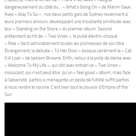
dangereusement du côté du… « What’s Going On » de Marvin Gaye.
Avec « Way To Go » , nos deux petits gars de Sydney reviennent à
leurs premiers amours, développant une troublante similitude avec
leur « Standing on the Shore » du premier album. Second
prétendant au hit de « Two Vines », le pulsé électro-choqué
« Ride » tient admirablement toutes les promesses de son titre.
Étrangement, la délicate « To Her Door » évoque carrément le « Call
It A Loan » de Jackson Browne. Enfin, retour à la piste de danse avec
« Welcome To My Life », qui clôt avec entrain ce « Two Vines »
insouciant, qui n’est peut être qu’un « feel good » album, mais face
à l’adversité parfois si menaçante un zeste de futilité suffit parfois
à nous rendre le sourire. C’est bien tout le pouvoir d’Empire of the
Sun.