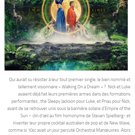
Qui aurait su résister à leur tout premier single, le bien nommé et
tellement visionnaire « Walking On a Dream » ? Nick et Luke
avaient déjà fait leurs premières armes dans des formations
performantes , the Sleepy Jackson pour Luke, et Pnau pour Nick,
avant de se retrouver unis sous la bannière solaire d’Empire of the
Sun – clin d’œil au film homonyme de Steven Spielberg- et
inventer leur propre cocktail australien de pop et de New Wave,
comme si 10cc avait un jour percuté Orchestral Manœuvres. Alors