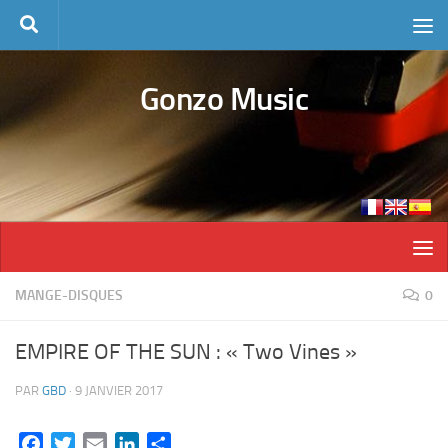
Skip to content
Gonzo Music
MANGE-DISQUES
0
EMPIRE OF THE SUN : « Two Vines »
PAR
GBD
·
9 JANVIER 2017
Facebook
Twitter
Email
LinkedIn
Partager