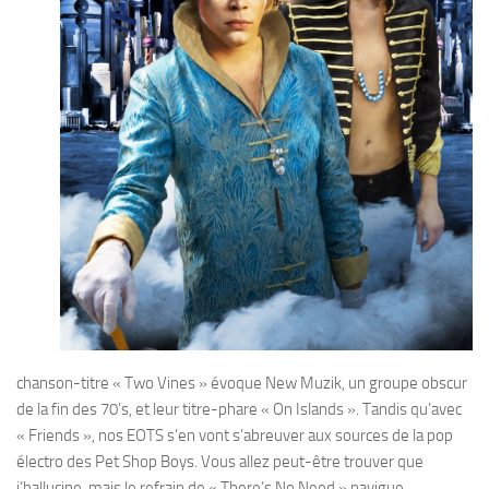
chanson-titre « Two Vines » évoque New Muzik, un groupe obscur
de la fin des 70’s, et leur titre-phare « On Islands ». Tandis qu’avec
« Friends », nos EOTS s’en vont s’abreuver aux sources de la pop
électro des Pet Shop Boys. Vous allez peut-être trouver que
j’hallucine, mais le refrain de « There’s No Need » navigue