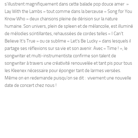
s’illustrent magnifiquement dans cette balade pop douce amer »
Lay With the Lambs » tout comme dans la berceuse « Song for You
Know Who » deux chansons pleine de dérision sur la nature
humaine. Son univers, plein de spleen et de mélancolie, est illuminé
de mélodies scintillantes, rehaussées de cordes telles « I Can’t
Believe It’s True » ou ce sublime « Let’s Be Lucky » dans lesquels il
partage ses réflexions sur sa vie et son avenir. Avec « Time ! », le
songwriter et multi-instrumentiste confirme son talent de
songwriter à travers une créativité renouvelée et tant pis pour tous
les Kleenex nécessaire pour éponger tant de larmes versées.
Même on en redemande puisqu’on se dit : vivement une nouvelle
date de concert chez nous !