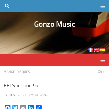
Skip to content
Gonzo Music
MANGE-DISQUES
0
EELS « Time ! »
PAR
JCM
·
23 SEPTEMBRE 2024
Facebook
Twitter
Email
LinkedIn
Partager