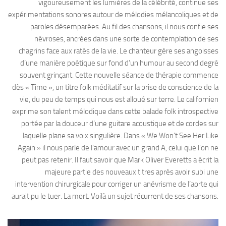
vigoureusement les lumières de la célébrité, continue ses
expérimentations sonores autour de mélodies mélancoliques et de
paroles désemparées. Au fil des chansons, il nous confie ses
névroses, ancrées dans une sorte de contemplation de ses
chagrins face aux ratés de la vie. Le chanteur gère ses angoisses
d’une manière poétique sur fond d’un humour au second degré
souvent grinçant. Cette nouvelle séance de thérapie commence
dès « Time », un titre folk méditatif sur la prise de conscience de la
vie, du peu de temps qui nous est alloué sur terre. Le californien
exprime son talent mélodique dans cette balade folk introspective
portée par la douceur d’une guitare acoustique et de cordes sur
laquelle plane sa voix singulière. Dans « We Won’t See Her Like
Again » il nous parle de l’amour avec un grand A, celui que l’on ne
peut pas retenir. Il faut savoir que Mark Oliver Everetts a écrit la
majeure partie des nouveaux titres après avoir subi une
intervention chirurgicale pour corriger un anévrisme de l’aorte qui
aurait pu le tuer. La mort. Voilà un sujet récurrent de ses chansons.