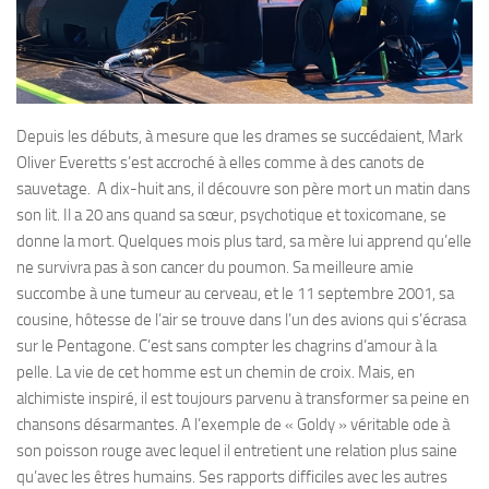
Depuis les débuts, à mesure que les drames se succédaient, Mark
Oliver Everetts s’est accroché à elles comme à des canots de
sauvetage. A dix-huit ans, il découvre son père mort un matin dans
son lit. Il a 20 ans quand sa sœur, psychotique et toxicomane, se
donne la mort. Quelques mois plus tard, sa mère lui apprend qu’elle
ne survivra pas à son cancer du poumon. Sa meilleure amie
succombe à une tumeur au cerveau, et le 11 septembre 2001, sa
cousine, hôtesse de l’air se trouve dans l’un des avions qui s’écrasa
sur le Pentagone. C’est sans compter les chagrins d’amour à la
pelle. La vie de cet homme est un chemin de croix. Mais, en
alchimiste inspiré, il est toujours parvenu à transformer sa peine en
chansons désarmantes. A l’exemple de « Goldy » véritable ode à
son poisson rouge avec lequel il entretient une relation plus saine
qu’avec les êtres humains. Ses rapports difficiles avec les autres