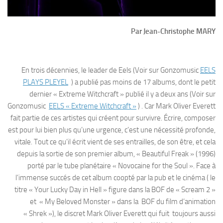
Par Jean-Christophe MARY
En trois décennies, le leader de Eels (Voir sur Gonzomusic
EELS
PLAYS PLEYEL
) a publié pas moins de 17 albums, dont le petit
dernier « Extreme Witchcraft » publié il y a deux ans (Voir sur
Gonzomusic
EELS « Extreme Witchcraft »
) . Car Mark Oliver Everett
fait partie de ces artistes qui créent pour survivre. Écrire, composer
est pour lui bien plus qu’une urgence, c’est une nécessité profonde,
vitale. Tout ce qu’il écrit vient de ses entrailles, de son être, et cela
depuis la sortie de son premier album, « Beautiful Freak » (1996)
porté par le tube planétaire « Novocaine for the Soul ». Face à
l’immense succés de cet album coopté par la pub et le cinéma ( le
titre « Your Lucky Day in Hell » figure dans la BOF de « Scream 2 »
et « My Beloved Monster » dans la BOF du film d’animation
« Shrek »), le discret Mark Oliver Everett qui fuit toujours aussi