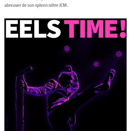
abreuver de son spleen nôtre JCM.