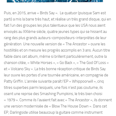
Puis, en 2015, arrive « Birds Say ». Le quatuor (puisque Sam est
parti) a mis la barre très haut, et réalise un très grand disque, qui en
fait l’un des groupes les plus talentueux que les USA nous aient
envoyés au XXIème siècle, quatre jeunes types qui se hissent au
rang des plus grands auteurs-compositeurs-interprètes de leur
génération. Une nouvelle version de « The Ancestor » ouvre les
hostilités et on mesure les progrès accomplis en 3 ans. Aucun titre
faible dans cet album, même si brillent particulièrement, outre la
chanson citée, « White Horses », « Go Back », « The God Of Loss »
et « Volcano Sky ». La très bonne réception critique de Birds Say
leur ouvre les portes d’une tournée américaine, en compagnie de
Patty Griffin. L’année suivante paraît l’EP « Whippoorwill », cinq
titres superbes parmi lesquels, une fois n’est pas coutume, ils
osent une reprise des Smashing Pumpkins, le très bien choisi
« 1979 ». Comme ils l’avaient fait avec « The Ancestor », ils donnent
une version modernisée de « Blow The House Down ». Dans cet
EP, Darlingside utilise beaucoup la guitare comme instrument