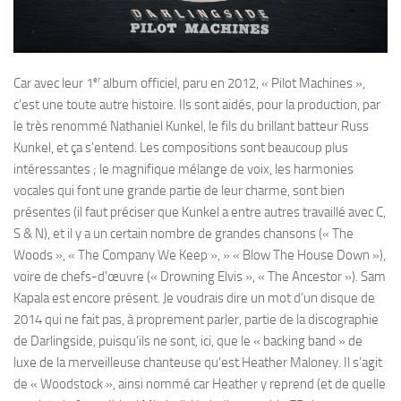
er
Car avec leur 1
album officiel, paru en 2012, « Pilot Machines »,
c’est une toute autre histoire. Ils sont aidés, pour la production, par
le très renommé Nathaniel Kunkel, le fils du brillant batteur Russ
Kunkel, et ça s’entend. Les compositions sont beaucoup plus
intéressantes ; le magnifique mélange de voix, les harmonies
vocales qui font une grande partie de leur charme, sont bien
présentes (il faut préciser que Kunkel a entre autres travaillé avec C,
S & N), et il y a un certain nombre de grandes chansons (« The
Woods », « The Company We Keep », » « Blow The House Down »),
voire de chefs-d’œuvre (« Drowning Elvis », « The Ancestor »). Sam
Kapala est encore présent. Je voudrais dire un mot d’un disque de
2014 qui ne fait pas, à proprement parler, partie de la discographie
de Darlingside, puisqu’ils ne sont, ici, que le « backing band » de
luxe de la merveilleuse chanteuse qu’est Heather Maloney. Il s’agit
de « Woodstock », ainsi nommé car Heather y reprend (et de quelle