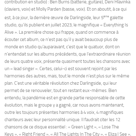
contribution en studio) : Ben Burns (batterie, guitare), Deni Hlavinka
(claviers, voix) et Molly Parden (basse, voix). Et on aboutit, à ce qui
ème
est, à ce jour, la dernière œuvre de Darlingside, leur 5
galette
studio, qu’ils publient en juillet 2023, le magnifique « Everything Is
Alive ». La première chose qui frappe, quand on commence à
écouter cet album, ce n’est pas qu’il y avait beaucoup plus de
monde en studio qu’auparavant, c’est que le quatuor, dont on
n’entendait sur les albums précédents, que l’extraordinaire réunion
de leurs quatre voix, présente quasiment toutes les chansons avec
un « lead singer ». Certes, celui-ci est souvent rejoint par les
harmonies des autres, mais, tout le monde n’est plus sur le même
plan. C’est une véritable révolution chez Darlingside, qui leur
permet de se renouveler, tout en restant eux-mêmes. Bien
entendu, la pandémie est en grande partie responsable de cette
évolution, mais le groupe y a gagné, car nous avons maintenant,
outre les toujours présentes harmonies à 4 voix, 4 magnifiques
chanteurs avec leur personnalité unique. Il faudrait citer les 12
chansons de ce disque essentiel : « Green Light », « Lose The
Keys », « Right Friend », « All The Lights In The City », « Eliza I See »,