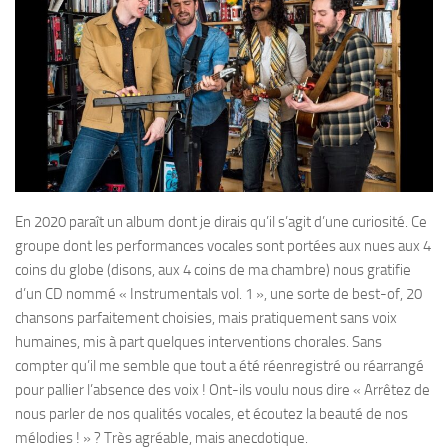
En 2020 paraît un album dont je dirais qu’il s’agit d’une curiosité. Ce
groupe dont les performances vocales sont portées aux nues aux 4
coins du globe (disons, aux 4 coins de ma chambre) nous gratifie
d’un CD nommé « Instrumentals vol. 1 », une sorte de best-of, 20
chansons parfaitement choisies, mais pratiquement sans voix
humaines, mis à part quelques interventions chorales. Sans
compter qu’il me semble que tout a été réenregistré ou réarrangé
pour pallier l’absence des voix ! Ont-ils voulu nous dire « Arrêtez de
nous parler de nos qualités vocales, et écoutez la beauté de nos
mélodies ! » ? Très agréable, mais anecdotique.