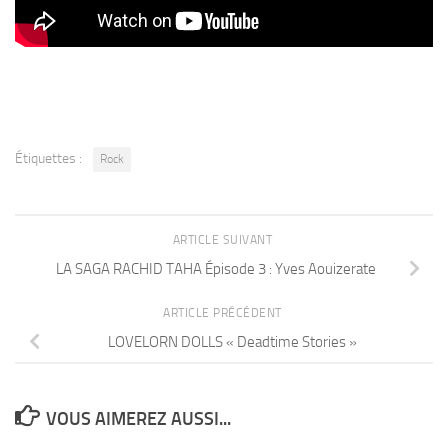
Étiquettes :
Rock
ARTICLE SUIVANT
LA SAGA RACHID TAHA Épisode 3 : Yves Aouizerate
ARTICLE PRÉCÉDENT
LOVELORN DOLLS « Deadtime Stories »
VOUS AIMEREZ AUSSI...