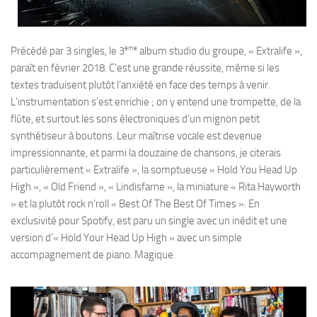
ème
Précédé par 3 singles, le 3
album studio du groupe, « Extralife »,
paraît en février 2018. C’est une grande réussite, même si les
textes traduisent plutôt l’anxiété en face des temps à venir.
L’instrumentation s’est enrichie ; on y entend une trompette, de la
flûte, et surtout les sons électroniques d’un mignon petit
synthétiseur à boutons. Leur maîtrise vocale est devenue
impressionnante, et parmi la douzaine de chansons, je citerais
particulièrement « Extralife », la somptueuse « Hold You Head Up
High », « Old Friend », « Lindisfarne », la miniature « Rita Hayworth
» et la plutôt rock n’roll « Best Of The Best Of Times ». En
exclusivité pour Spotify, est paru un single avec un inédit et une
version d’« Hold Your Head Up High » avec un simple
accompagnement de piano. Magique.